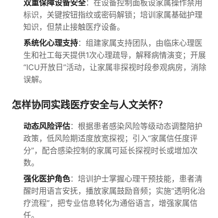
双重保障设备安全
：在设备控制面板设家属操作禁用
标识，关键按钮指纹或密码解锁；培训家属基础护理
知识，但禁止接触医疗设备。
系统化心理支持
：组建家属支持团队，由临床心理医
生和社工每天提供1次心理疏导，解释病情演变；开展
“ICU开放日”活动，让家属非探视时段参观病房，消除
误解。
怎样协同实践医疗安全与人文关怀？
动态风险评估
：根据患者感染风险等级动态调整陪护
政策，低风险期适度放宽探视；引入“家属信任度评
分”，配合感染控制的家属可延长探视时长或增加次
数。
强化医护角色
：培训护士掌握心理干预技能，患者清
醒时用语言安抚，播放家属鼓励音频；实施“透明化治
疗流程”，把专业信息转化为通俗语言，增强家属信
任。