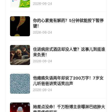
2026-06-24
你的心累竟有解药？5分钟就能按下暂停
键！
2026-06-24
住进病房式酒店却没人管？这事儿到底谁
来负责！
2026-06-24
他瘫痪失语两年却说了200万字！7岁女
儿听爸爸讲笑话笑出声
2026-06-24
她差点没命！千万粉博主亲曝淋巴结肿大