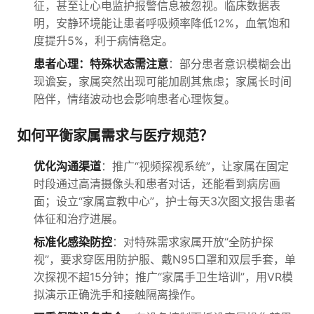
征，甚至让心电监护报警信息被忽视。临床数据表
明，安静环境能让患者呼吸频率降低12%，血氧饱和
度提升5%，利于病情稳定。
患者心理：特殊状态需注意
：部分患者意识模糊会出
现谵妄，家属突然出现可能加剧其焦虑；家属长时间
陪伴，情绪波动也会影响患者心理恢复。
如何平衡家属需求与医疗规范？
优化沟通渠道
：推广“视频探视系统”，让家属在固定
时段通过高清摄像头和患者对话，还能看到病房画
面；设立“家属宣教中心”，护士每天3次图文报告患者
体征和治疗进展。
标准化感染防控
：对特殊需求家属开放“全防护探
视”，要求穿医用防护服、戴N95口罩和双层手套，单
次探视不超15分钟；推广“家属手卫生培训”，用VR模
拟演示正确洗手和接触隔离操作。