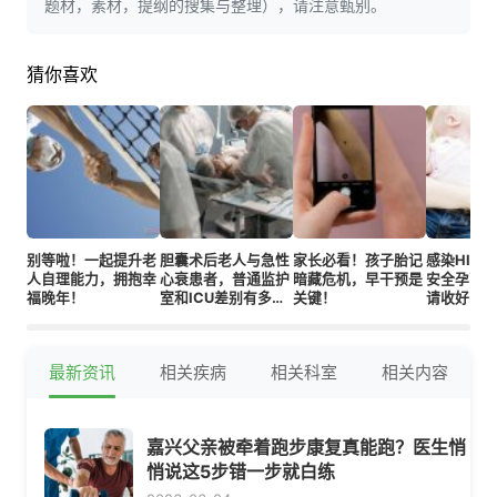
题材，素材，提纲的搜集与整理），请注意甄别。
猜你喜欢
别等啦！一起提升老
胆囊术后老人与急性
家长必看！孩子胎记
感染HIV
人自理能力，拥抱幸
心衰患者，普通监护
暗藏危机，早干预是
安全孕育
福晚年！
室和ICU差别有多
关键！
请收好！
大？
最新资讯
相关疾病
相关科室
相关内容
嘉兴父亲被牵着跑步康复真能跑？医生悄
悄说这5步错一步就白练