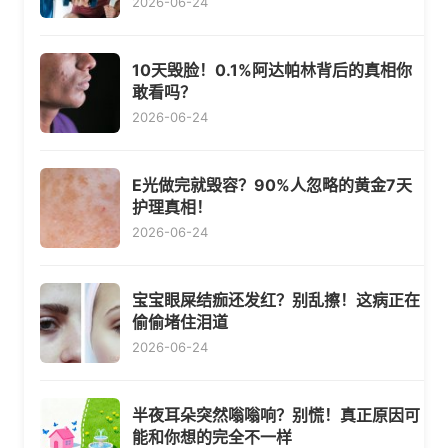
2026-06-24
10天毁脸！0.1%阿达帕林背后的真相你
敢看吗？
2026-06-24
E光做完就毁容？90%人忽略的黄金7天
护理真相！
2026-06-24
宝宝眼屎结痂还发红？别乱擦！这病正在
偷偷堵住泪道
2026-06-24
半夜耳朵突然嗡嗡响？别慌！真正原因可
能和你想的完全不一样