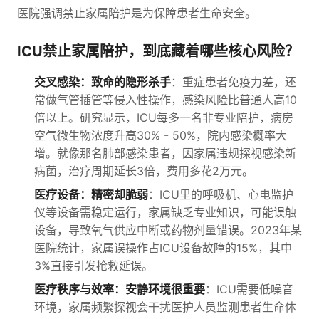
医院强调禁止家属陪护是为保障患者生命安全。
ICU禁止家属陪护，到底藏着哪些核心风险？
交叉感染：致命的隐形杀手
：重症患者免疫力差，还
常做气管插管等侵入性操作，感染风险比普通人高10
倍以上。研究显示，ICU每多一名非专业陪护，病房
空气微生物浓度升高30% - 50%，院内感染概率大
增。就像那名肺部感染患者，因家属违规探视感染新
病菌，治疗周期延长3倍，费用多花2万元。
医疗设备：精密却脆弱
：ICU里的呼吸机、心电监护
仪等设备需稳定运行，家属缺乏专业知识，可能误触
设备，导致氧气供应中断或药物剂量错误。2023年某
医院统计，家属误操作占ICU设备故障的15%，其中
3%直接引发抢救延误。
医疗秩序与效率：安静环境很重要
：ICU需要低噪音
环境，家属频繁探视会干扰医护人员监测患者生命体