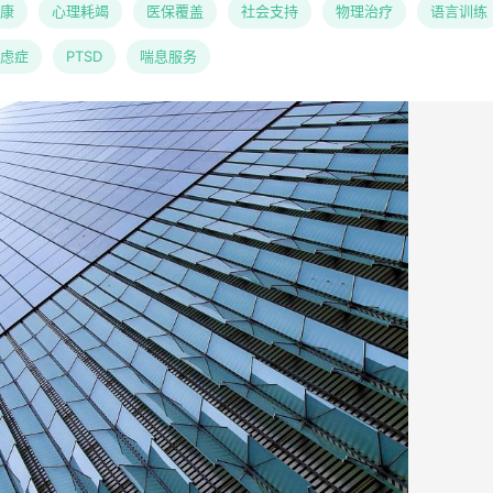
康
心理耗竭
医保覆盖
社会支持
物理治疗
语言训练
虑症
PTSD
喘息服务