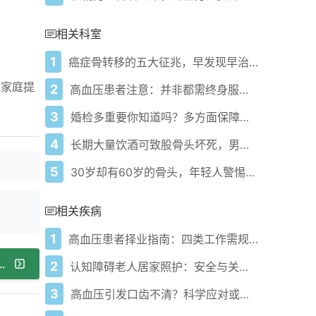
相关科室
1
癌症骨转移的五大征兆，早发现早治疗
似家庭提
2
高血压患者注意：并非都需终身服药！
3
婚检多重要你知道吗？多方面保障婚姻健康
4
长期大量饮酒可致股骨头坏死，男子案例警示
5
30岁却有60岁的骨头，年轻人警惕骨质疏松
相关疾病
1
高血压患者择业指南：四类工作需规避
七旬老人服降压药后喝它突发低血压危象医生紧急预警
2
认知障碍老人居家照护：安全与关怀并重
3
高血压引发口齿不清？科学应对或可恢复