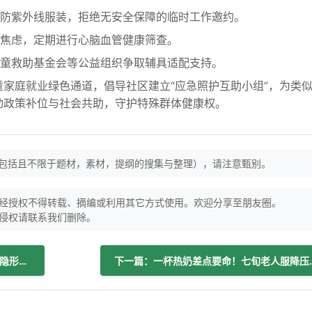
防紫外线服装，拒绝无安全保障的临时工作邀约。
焦虑，定期进行心脑血管健康筛查。
童救助基金会等公益组织争取辅具适配支持。
家庭就业绿色通道，倡导社区建立“应急照护互助小组”，为类
动政策补位与社会共助，守护特殊群体健康权。
（包括且不限于题材，素材，提纲的搜集与整理），请注意甄别。
经授权不得转载、摘编或利用其它方式使用。欢迎分享至朋友圈。
侵权请联系我们删除。
上一篇：体重悄悄涨？25岁后发福的3个隐形推手你中了几个？
下一篇：一杯热奶差点要命！