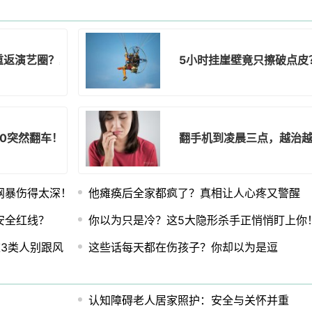
重返演艺圈？真相让人震惊！
5小时挂崖壁竟只擦破点皮
0突然翻车！10mgPQQ超标5倍谁在买单？
翻手机到凌晨三点，越治
网暴伤得太深！
他瘫痪后全家都疯了？真相让人心疼又警醒
安全红线？
你以为只是冷？这5大隐形杀手正悄悄盯上你
3类人别跟风
这些话每天都在伤孩子？你却以为是逗
认知障碍老人居家照护：安全与关怀并重