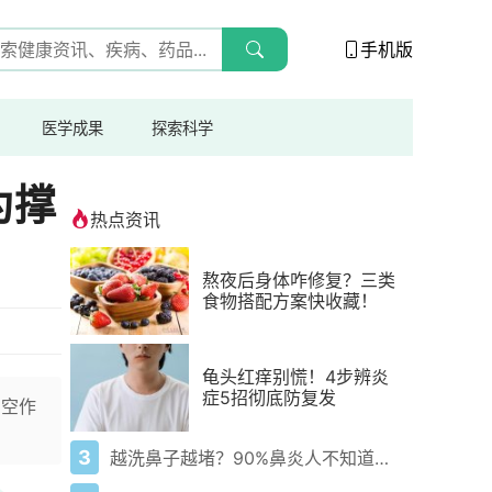
手机版
医学成果
探索科学
为撑
热点资讯
熬夜后身体咋修复？三类
食物搭配方案快收藏！
龟头红痒别慌！4步辨炎
症5招彻底防复发
高空作
3
越洗鼻子越堵？90%鼻炎人不知道的洗鼻真相