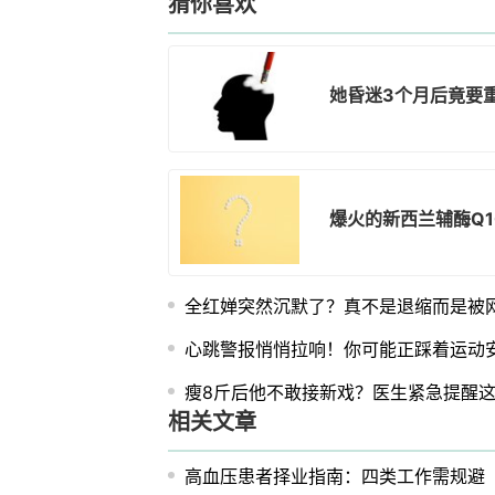
猜你喜欢
她昏迷3个月后竟要
爆火的新西兰辅酶Q1
全红婵突然沉默了？真不是退缩而是被
心跳警报悄悄拉响！你可能正踩着运动
瘦8斤后他不敢接新戏？医生紧急提醒这
相关文章
高血压患者择业指南：四类工作需规避