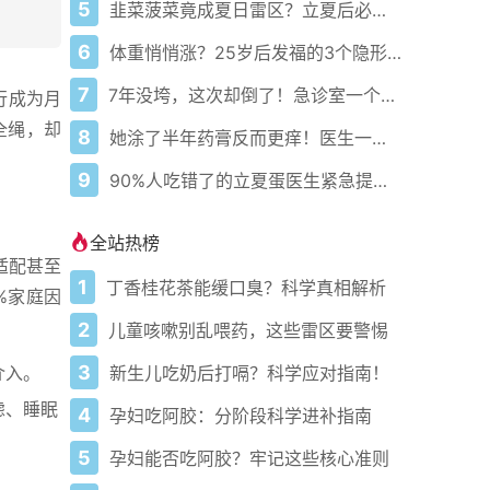
5
韭菜菠菜竟成夏日雷区？立夏后必吃的3样黄金菜便宜又养人
6
体重悄悄涨？25岁后发福的3个隐形推手你中了几个？
7
7年没垮，这次却倒了！急诊室一个声音就触发她的创伤闪回
行成为月
全绳，却
8
她涂了半年药膏反而更痒！医生一句话救了她
9
90%人吃错了的立夏蛋医生紧急提醒这3类人千万别碰
全站热榜
适配甚至
1
丁香桂花茶能缓口臭？科学真相解析
%家庭因
2
儿童咳嗽别乱喂药，这些雷区要警惕
3
新生儿吃奶后打嗝？科学应对指南！
介入。
虑、睡眠
4
孕妇吃阿胶：分阶段科学进补指南
5
孕妇能否吃阿胶？牢记这些核心准则