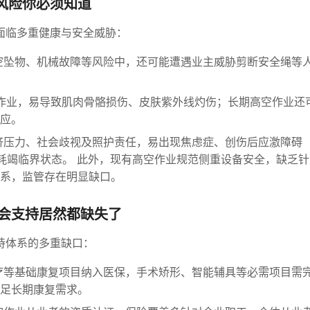
风险你必须知道
面临多重健康与安全威胁：
空坠物、机械故障等风险中，还可能遭遇业主威胁剪断安全绳等
作业，易导致肌肉骨骼损伤、皮肤紫外线灼伤；长期高空作业还
应。
济压力、社会歧视及照护责任，易出现焦虑症、创伤后应激障碍
理耗竭临界状态。 此外，现有高空作业规范侧重设备安全，缺乏
系，监管存在明显缺口。
会支持居然都缺失了
持体系的多重缺口：
疗等基础康复项目纳入医保，手术矫形、智能辅具等必需项目需
足长期康复需求。