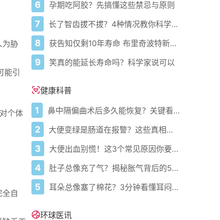
6
孕期吃阿胶？先搞懂这些禁忌与原则
7
长了智齿拔不拔？4种情况教你科学判断
8
获告知仅剩10年寿命 布里奇波特新生儿重症监护室护士在活体肝移植后重获新生
人为胁
9
笑真的能延长寿命吗？科学家说可以
可能引
健康科普
1
鼻中隔偏曲术后多久能恢复？关键看这几点
针对个体
2
大便变绿是肠道在报警？这些真相你必须知道
3
大便出血别慌！这3个常见原因你要知道
4
肚子总像充了气？揭秘胀气背后的5大元凶与自救指南
5
耳朵总像塞了棉花？3分钟看懂耳闷的真相与自救指南
完全自
环球医讯