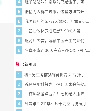
4
肚子咕咕叫？别以为只是饿了，可能是身体在求救！
5
低精力人群看过来，这些方法提升精力
6
我国每年约5.7万人溺水，儿童青少年占比超56%！
7
一管扶他林竟成隐患？90%人第一步就错了！
8
服药后少言，解锁中医养生的现代秘密
9
它真不虐？30天完赛HYROX小白也能冲！
最新资讯
1
初三男生考前猛练竟把骨头‘拽’掉了？青春期这处最怕突击冲刺！
2
苏翊鸣刚科普完HPV！国家突然批准男生打九价疫苗了？
3
一杯热奶差点要命！七旬老人服降压药后喝它突发低血压危象医生紧急预警
4
她是谁？211毕业却干高空清洗每月29天只为撑住儿子康复！