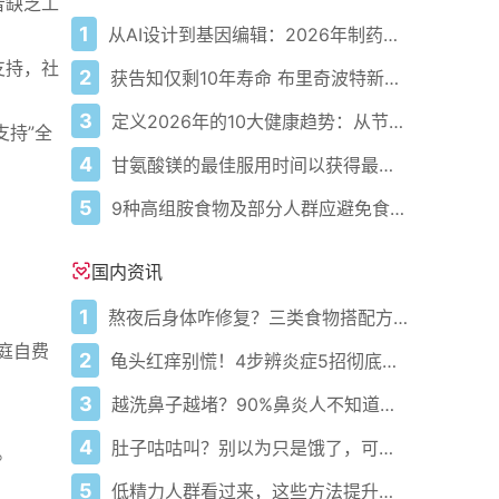
者缺乏工
1
从AI设计到基因编辑：2026年制药领域重大突破
支持，社
2
获告知仅剩10年寿命 布里奇波特新生儿重症监护室护士在活体肝移植后重获新生
3
定义2026年的10大健康趋势：从节律健康到冷热交替疗法
支持”全
4
甘氨酸镁的最佳服用时间以获得最大益处，据科学所说
5
9种高组胺食物及部分人群应避免食用的原因
国内资讯
1
熬夜后身体咋修复？三类食物搭配方案快收藏！
庭自费
2
龟头红痒别慌！4步辨炎症5招彻底防复发
3
越洗鼻子越堵？90%鼻炎人不知道的洗鼻真相
4
肚子咕咕叫？别以为只是饿了，可能是身体在求救！
。
5
低精力人群看过来，这些方法提升精力