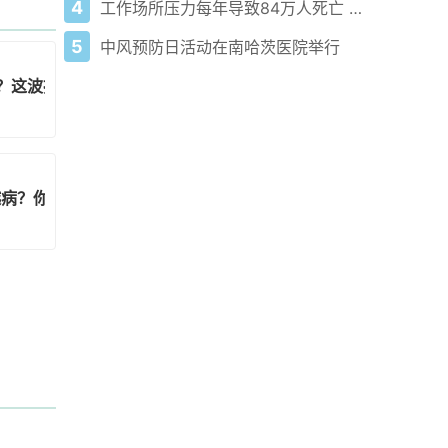
4
工作场所压力每年导致84万人死亡 国际劳工组织发布警示报告
5
中风预防日活动在南哈茨医院举行
？这波操作到底有多神
越病？你踩过这坑吗
！