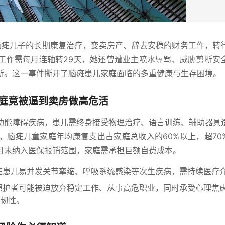
撑脑瘫儿子的长期康复治疗，变卖房产、辞去安稳的财务工作，转
这份工作需每月连轴转29天，她还曾遭业主喷水辱骂、威胁剪断安
断。这一事件撕开了脑瘫患儿家庭面临的多重健康与生存困境。
庭竟被逼到卖房做高危活
功能障碍疾病，患儿需终身接受物理治疗、语言训练、辅助器具
，脑瘫儿童家庭年均康复支出占家庭总收入的60%以上，超70
目未纳入医保报销范围，家庭需承担巨额自费成本。
瘫患儿易并发关节挛缩、呼吸系统感染等次生疾病，需持续医疗
照护者可能被迫放弃稳定工作、从事高危职业，同时承受心理焦
韧性。