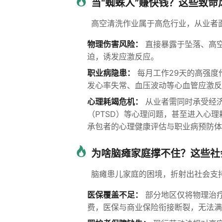
当“蜘蛛人”赚快钱？这些致命
高空清洗作业属于高危行业，从业者
物理伤害风险：
直接暴露于坠落、高
迫，诱发应激反应。
职业病隐患：
每月工作29天的高强度
发心率失常、血压波动等心血管应激反
心理耗竭危机：
从业者需同时承受经
（PTSD）等心理问题，甚至进入心
承包者的心理健康评估与职业病预防体
为啥脑瘫家庭撑不住？这些社
脑瘫患儿家庭的困境，折射出社会支
医保覆盖不足：
部分地区仅将物理治
费，医保与商业保险衔接断裂，无法满