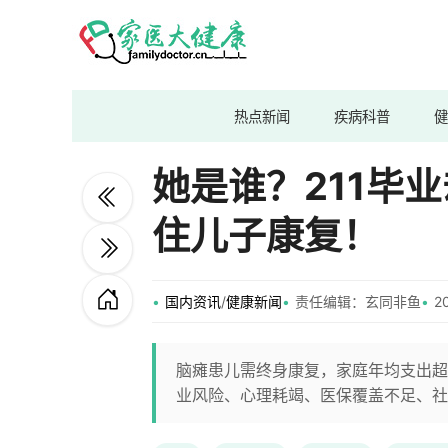
热点新闻
疾病科普
健
她是谁？211毕
住儿子康复！
国内资讯
/
健康新闻
责任编辑：玄同非鱼​
2
脑瘫患儿需终身康复，家庭年均支出超
业风险、心理耗竭、医保覆盖不足、社