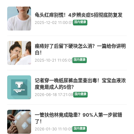
龟头红痒别慌！4步辨炎症5招彻底防复发
2025-12-02 11:00:01
国内健康
痤疮好了后留下硬块怎么消？一篇给你讲明
白！
2025-10-21 11:05:01
国内健康
记者穿一晚纸尿裤血里查出毒！宝宝血液浓
度竟是成人的5倍？
2026-06-18 17:21:09
国内健康
一管扶他林竟成隐患？90%人第一步就错
了！
2026-01-30 11:10:01
国内健康