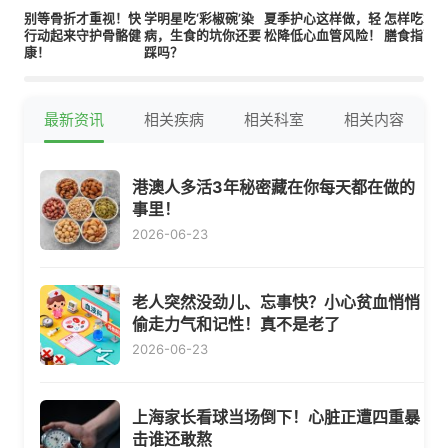
别等骨折才重视！快
学明星吃‘彩椒碗’染
夏季护心这样做，轻
怎样吃才
行动起来守护骨骼健
病，生食的坑你还要
松降低心血管风险！
膳食指南
康！
踩吗？
最新资讯
相关疾病
相关科室
相关内容
港澳人多活3年秘密藏在你每天都在做的
事里！
2026-06-23
老人突然没劲儿、忘事快？小心贫血悄悄
偷走力气和记性！真不是老了
2026-06-23
上海家长看球当场倒下！心脏正遭四重暴
击谁还敢熬