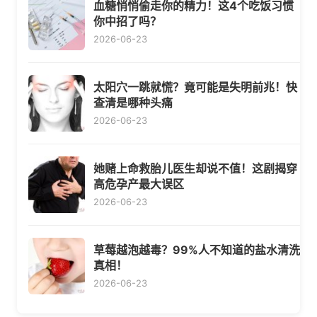
血糖悄悄偷走你的精力！这4个吃饭习惯
你中招了吗？
2026-06-23
太阳穴一跳就慌？竟可能是失明前兆！快
查清是哪种头痛
2026-06-23
她赌上命救胎儿医生却说不值！这剧揭穿
高危孕产最大误区
2026-06-23
草莓越泡越毒？99%人不知道的盐水清洗
真相！
2026-06-23