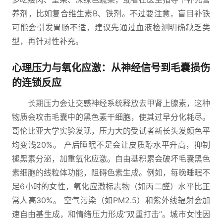
养剂，比如复合维生素B、铁剂。不过要注意，盲目补铁
可能会引发胃肠不适，建议先通过血液检测明确缺乏类
型，再针对性补充。
心理压力与氧化应激：从神经信号到毛囊损伤
的连锁反应
长期压力会让交感神经系统释放去甲肾上腺素，这种
物质会攻击毛囊中的黑色素干细胞，使其过早分化耗尽。
哥伦比亚大学实验发现，压力大的受试者新长头发颜色平
均变浅20%。 产后睡眠不足会让皮质醇水平升高，抑制
褪黑素分泌，加重氧化应激。自由基积累会破坏毛囊黑色
素细胞的线粒体功能，阻碍色素生成。例如，每晚睡眠不
足6小时的女性，氧化应激标志物（如丙二醛）水平比正
常人高30%。 空气污染（如PM2.5）和紫外线辐射会加
速自由基生成，和情绪压力形成“双重打击”。城市女性因