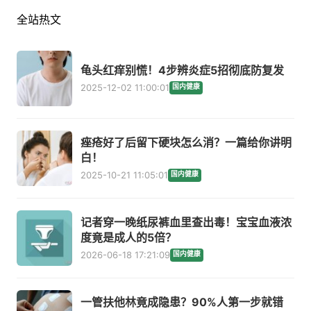
全站热文
龟头红痒别慌！4步辨炎症5招彻底防复发
2025-12-02 11:00:01
国内健康
痤疮好了后留下硬块怎么消？一篇给你讲明
白！
2025-10-21 11:05:01
国内健康
记者穿一晚纸尿裤血里查出毒！宝宝血液浓
度竟是成人的5倍？
2026-06-18 17:21:09
国内健康
一管扶他林竟成隐患？90%人第一步就错