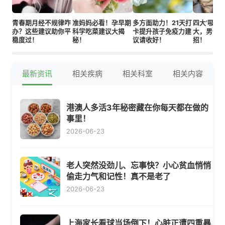
青春期月经不规律咋
准妈妈必看！孕早期
多方面助力！21天打
四大‘吸阳
办？这些建议助你平
科学吃菜建议大揭
卡提升孩子免疫力建
大，男性
稳度过！
秘！
议请收好！
招！
最新资讯
相关疾病
相关科室
相关内容
港澳人多活3年秘密藏在你每天都在做的
事里！
2026-06-23
老人突然没劲儿、忘事快？小心贫血悄悄
偷走力气和记性！真不是老了
2026-06-23
上海家长看球当场倒下！心脏正遭四重暴