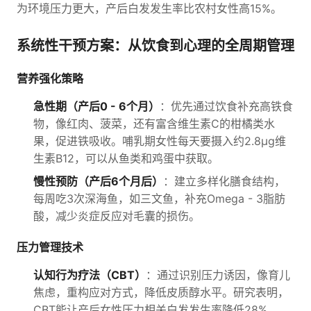
为环境压力更大，产后白发发生率比农村女性高15%。
系统性干预方案：从饮食到心理的全周期管理
营养强化策略
急性期（产后0 - 6个月）
：优先通过饮食补充高铁食
物，像红肉、菠菜，还有富含维生素C的柑橘类水
果，促进铁吸收。哺乳期女性每天要摄入约2.8μg维
生素B12，可以从鱼类和鸡蛋中获取。
慢性预防（产后6个月后）
：建立多样化膳食结构，
每周吃3次深海鱼，如三文鱼，补充Omega - 3脂肪
酸，减少炎症反应对毛囊的损伤。
压力管理技术
认知行为疗法（CBT）
：通过识别压力诱因，像育儿
焦虑，重构应对方式，降低皮质醇水平。研究表明，
CBT能让产后女性压力相关白发发生率降低28%。