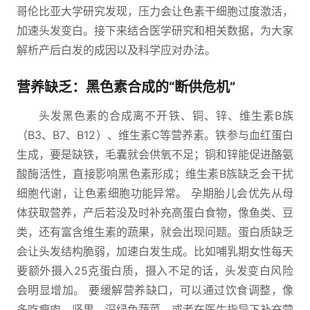
哥伦比亚大学研究发现，压力会让色素干细胞过度激活，
加速头发变白。接下来结合医学研究和相关数据，为大家
解析产后白发的成因以及科学应对办法。
营养缺乏：黑色素合成的“断供危机”
头发黑色素的合成离不开铁、铜、锌、维生素B族
（B3、B7、B12）、维生素C等营养素。铁参与血红蛋白
生成，要是缺铁，毛囊就会供氧不足；铜和锌能促进酪氨
酸酶活性，直接影响黑色素形成；维生素B族缺乏会干扰
细胞代谢，让色素细胞功能异常。 孕期胎儿会优先从母
体获取营养，产后若没及时补充高蛋白食物，像鱼类、豆
类，还有富含维生素的蔬果，就会出现问题。蛋白质缺乏
会让头发结构脆弱，加速白发生成。比如哺乳期女性每天
要额外摄入25克蛋白质，摄入不足的话，头发变白风险
会明显增加。 要缓解营养缺口，可以通过饮食调整，像
多吃瘦肉、坚果、深绿色蔬菜，或者在医生指导下补充营