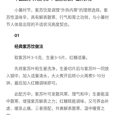
小暑时节，紫苏饮是调理“外热内寒”的理想选择。紫
苏性温味辛，具有解表散寒、行气和胃之功效，与小暑时
节人体易出现的不适状况高度契合。
01
经典紫苏饮做法
取紫苏叶3-5克、生姜3-5片、红糖适量。
先将紫苏叶和生姜洗净，生姜切片后与紫苏叶一同放
入锅中，加入适量清水，大火煮开后转小火再煮5-10分
钟，最后加入红糖调味即可。
此配方中，紫苏叶可发散风寒、理气和中；生姜能温
中散寒、增强紫苏解表之力；红糖既能调味，又可养血补
虚、缓急止痛，三者搭配，共奏解表散寒、温中暖胃之