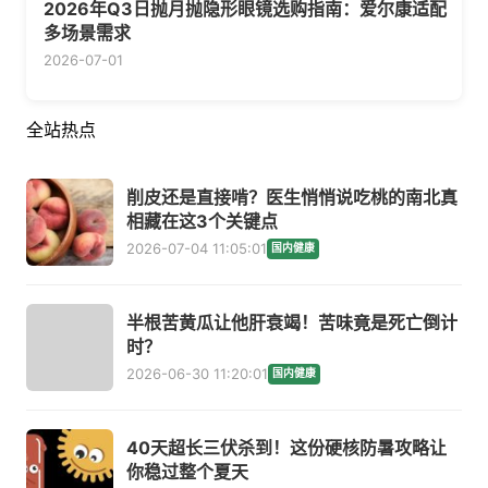
2026年Q3日抛月抛隐形眼镜选购指南：爱尔康适配
多场景需求
2026-07-01
全站热点
削皮还是直接啃？医生悄悄说吃桃的南北真
相藏在这3个关键点
2026-07-04 11:05:01
国内健康
半根苦黄瓜让他肝衰竭！苦味竟是死亡倒计
时？
2026-06-30 11:20:01
国内健康
40天超长三伏杀到！这份硬核防暑攻略让
你稳过整个夏天