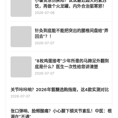
小暑贪凉伤脾阳？试试最近超火的紫苏
饮，再做个火龙罐，内外合治驱寒邪！
2026-07-08
针灸到底能不能把突出的腰椎间盘给“弄
回去”？！
2026-07-07
“8枚鸡蛋接考”少年所患的马蹄足外翻到
底是什么？医生一次性给您讲清楚
2026-07-07
关节咔咔响？2026年氨糖选购指南，这4款实测对比
2026-07-07
张口弹响、脸颊酸痛？小心颞下颌关节紊乱！中医：根
源在“不通”