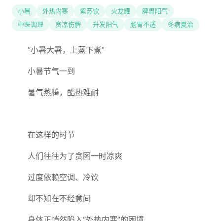
小暑
外热内寒
紫苏饮
火龙罐
脾胃阳气
中医调理
贪凉伤脾
升发阳气
肠胃不适
冬病夏治
“小暑大暑，上蒸下煮”
小暑节气一到
暑气蒸腾，酷热难耐
在这样的时节
人们往往为了贪图一时凉爽
过度依赖空调、冷饮
却不知在不经意间
身体正悄然陷入“外热内寒”的困境