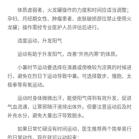
体质虚弱者，火龙罐操作的力度和时间应适当调整；
孕妇、月经期女性、肿瘤患者、皮肤破损部位禁止使用火
龙罐；操作需经专业医护人员评估后进行。
适度运动，升发阳气
运动有助于升发阳气，改善“外热内寒”的体质。
小暑时节运动要选择在清晨或傍晚较为凉爽的时候进
行，避免在烈日下运动导致中暑。可选择散步、慢跑、太
极拳等有氧运动。
运动时身体微微出汗，能使阳气得到有效升发，促进
气血流通，让寒邪随汗液排出体外。但要注意运动后及时
补充水分，避免大量出汗导致脱水。
如果日常忙碌没有时间运动，医生推荐两个简单易行
的日常动作，现在就可以动起来：