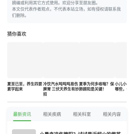
摘编或利用其它方式使用。欢迎分享至朋友圈。
本文仅代表作者观点，不代表本站立场，如有侵权请联系我
们删除。
猜你喜欢
夏至已至，养生四要
冷饮汽水吨吨吨易伤
夏季为何多咳喘？保
小儿小便
素学起来
脾胃 三伏天养生有妙
肺顾阳是关键！
哪些，你知
招
最新资讯
相关疾病
相关科室
相关内容