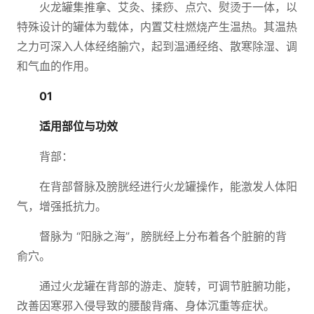
火龙罐集推拿、艾灸、揉痧、点穴、熨烫于一体，以
特殊设计的罐体为载体，内置艾柱燃烧产生温热。其温热
之力可深入人体经络腧穴，起到温通经络、散寒除湿、调
和气血的作用。
01
适用部位与功效
背部：
在背部督脉及膀胱经进行火龙罐操作，能激发人体阳
气，增强抵抗力。
督脉为 “阳脉之海”，膀胱经上分布着各个脏腑的背
俞穴。
通过火龙罐在背部的游走、旋转，可调节脏腑功能，
改善因寒邪入侵导致的腰酸背痛、身体沉重等症状。