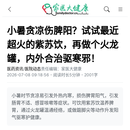
小暑贪凉伤脾阳？试试最近
超火的紫苏饮，再做个火龙
罐，内外合治驱寒邪！
医药资讯
/
医院动态
责任编辑：家医大健康
2026-07-08 09:18:56 - 阅读时长5分钟 - 2001字
小暑时节贪凉易引发外热内寒，损伤脾胃阳气，引发
肠胃不适、感冒咳嗽等症状。可饮用紫苏饮温养脾
胃，通过火龙罐温通经络，或做踮脚尖等动作升发阳
气驱寒护健康。