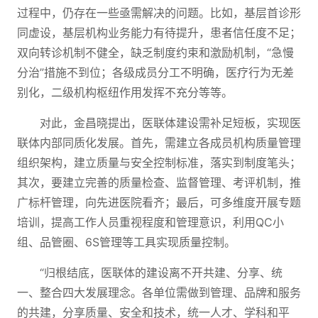
过程中，仍存在一些亟需解决的问题。比如，基层首诊形
同虚设，基层机构业务能力有待提升，患者信任度不足；
双向转诊机制不健全，缺乏制度约束和激励机制，“急慢
分治”措施不到位；各级成员分工不明确，医疗行为无差
别化，二级机构枢纽作用发挥不充分等等。
对此，金昌晓提出，医联体建设需补足短板，实现医
联体内部同质化发展。首先，需建立各成员机构质量管理
组织架构，建立质量与安全控制标准，落实到制度笔头；
其次，要建立完善的质量检查、监督管理、考评机制，推
广标杆管理，向先进医院看齐；最后，可多维度开展专题
培训，提高工作人员重视程度和管理意识，利用QC小
组、品管圈、6S管理等工具实现质量控制。
“归根结底，医联体的建设离不开共建、分享、统
一、整合四大发展理念。各单位需做到管理、品牌和服务
的共建，分享质量、安全和技术，统一人才、学科和平