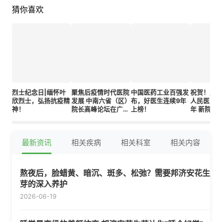
猜你喜欢
烈士纪念日|缅怀叶
聚焦后疫情时代医院
中国医药工业百强发
祝贺！广
欣烈士，弘扬抗疫精
发展 中南六省（区）
布，好医生连续9年
人民医院建
神！
院长高峰论坛在广州
上榜！
年 新院志
举行
训、愿景
最新资讯
相关疾病
相关科室
相关内容
熬夜后，脸蜡黄、暗沉、斑多、松弛？需要邦济安花生
芽的深入养护
2026-06-19