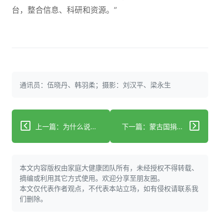
台，整合信息、科研和资源。”
通讯员：伍晓丹、韩羽柔；摄影：刘汉平、梁永生
上一篇：为什么说冬季要养肾？冬季养肾的小知识有哪些？
下一篇：蒙古国捐赠羊肉今日送达中山大学孙逸仙纪念医院，医疗队员接车
本文内容版权由家庭大健康团队所有，未经授权不得转载、
摘编或利用其它方式使用。欢迎分享至朋友圈。
本文仅代表作者观点，不代表本站立场，如有侵权请联系我
们删除。