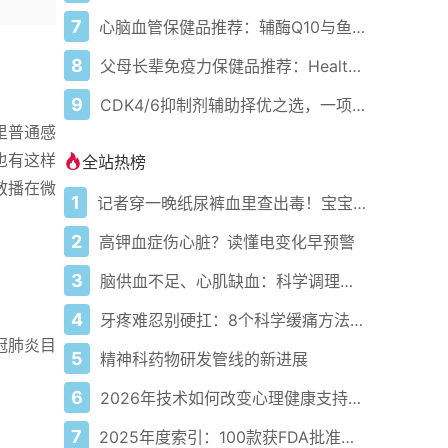
7
心脑血管保健品推荐：辅酶Q10与鱼油怎么选
8
父母长辈免疫力保健品推荐：Healthy Care 科学养护方案
9
CDK4/6抑制剂辅助择优之选，一项乳腺癌网状Meta分析带来的启示
里普通感
也有这样
全站热榜
散播在微
1
记者穿一晚纸尿裤血里查出毒！宝宝血液浓度竟是成人的5倍？
2
高钾血症伤心脏？读懂电变化早预警
3
脑供血不足、心肌缺血：科学调理全攻略
4
牙疼难忍别硬扛：8个科学缓痛方法收好
冠肺炎目
5
精神科药物研发管线的新进展
6
2026年技术如何改变心理健康支持的获取方式
7
2025年度索引：100款获FDA批准的AI驱动医疗设备