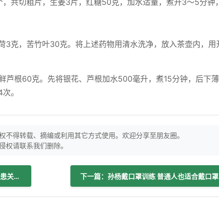
个，共切粗片，生姜3片，红糖50克，加水适量，煮开3～5分钟
荷3克，苦竹叶30克。将上述药物用清水洗净，放入茶壶内，用
鲜芦根60克。先将银花、芦根加水500毫升，煮15分钟，后下
4次。
权不得转载、摘编或利用其它方式使用。欢迎分享至朋友圈。
侵权请联系我们删除。
上一篇：暖心，一封感谢信写出了和谐医患关系！
下一