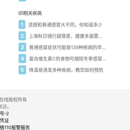
相关疾病
1
流感和普通感冒大不同，你知道多少
2
上海秋日骑行超惬意，健康多面需关注
3
普通感冒症状可能是139种疾病的早期预警信号
4
富含维生素C的食物可缩短冬季感冒的持续时间
5
降温易诱发多种疾病，教您如何预防
 家庭医生在线版权所有
就诊。
号-2
凭证
络110报警服务