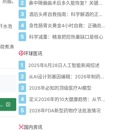
，热服。
2
鼻中隔偏曲术后多久能恢复？关键看这几点
3
酒后头疼自救指南：科学解酒的正确打开方式
4
急性肠胃炎黄金4小时自救：正确处置与误区避坑关键
开水泡
5
科学减重：精准把控热量缺口是核心
薄荷煮沸
环球医讯
1
2025年6月28日人工智能新闻综述
2
从AI设计到基因编辑：2026年制药领域重大突破
3
2026年必知的顶级医疗AI模型
4
定义2026年的10大健康趋势：从节律健康到冷热交替疗法
篇：孙杨戴口罩训练 普通人也适合戴口罩运动吗？
5
2026年FDA新型药物疗法批准情况
国内资讯