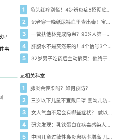
1
龟头红痒别慌！4步辨炎症5招彻底防复发
2
记者穿一晚纸尿裤血里查出毒！宝宝血液浓度竟是成人的5倍？
3
一管扶他林竟成隐患？90%人第一步就错了！
办？
4
肝腹水不是突然来的！4个信号3个管理要点别等肚子鼓起来
件事
5
32岁男子吃药后主动摘菜：他终于活过来了？
相关科室
1
肺炎会传染吗？如何预防？
间
2
三岁以下儿童不宜戴口罩 婴幼儿防流感还得做好这几件事
3
女人气血不足会有哪些症状？ 做以下几点来调理
4
研究发现：乳铁蛋白在病毒感染人体时发挥保护作用
5
中国儿童过敏性鼻炎患病率增高 儿童过敏性鼻炎该如何护理？