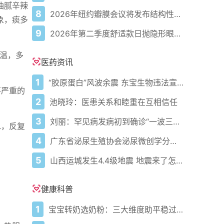
油腻辛辣
8
2026年纽约瓣膜会议将发布结构性心脏病最新研究成果
象，痰多
9
2026年第二季度舒适款日抛隐形眼镜推荐，优瞳主打长效佩戴体验
温，多
医药资讯
1
“胶原蛋白”风波余震 东宝生物违法宣传被查
不严重的
2
池晓玲：医患关系和睦重在互相信任
3
刘丽：罕见病发病初到确诊“一波三折”
水，反复
4
广东省泌尿生殖协会泌尿微创学分会正式成立
5
山西运城发生4.4级地震 地震来了怎么办？
健康科普
1
宝宝转奶选奶粉：三大维度助平稳过渡