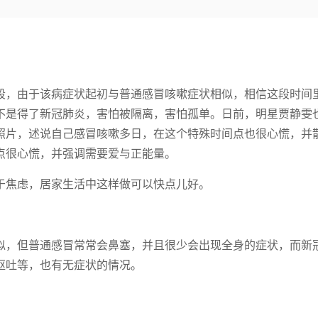
段，由于该病症状起初与普通感冒咳嗽症状相似，相信这段时间
不是得了新冠肺炎，害怕被隔离，害怕孤单。日前，明星贾静雯
照片，述说自己感冒咳嗽多日，在这个特殊时间点也很心慌，并
点很心慌，并强调需要爱与正能量。
于焦虑，居家生活中这样做可以快点儿好。
似，但普通感冒常常会鼻塞，并且很少会出现全身的症状，而新
呕吐等，也有无症状的情况。