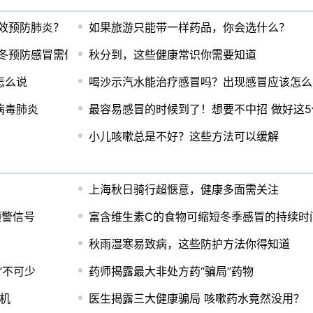
效预防肺炎？
如果旅游只能带一样药品，你会选什么？
冬预防感冒需做好3件事
秋分到，这些健康常识你需要知道
怎么说
喝沙示汽水能治疗感冒吗？出现感冒应该怎么
病毒肺炎
最容易感冒的时候到了！想要不中招 做好这5
小儿咳嗽总是不好？这些方法可以缓解
上海秋日骑行超惬意，健康多面需关注
预警信号
富含维生素C的食物可缩短冬季感冒的持续时
秋雨湿寒易致病，这些防护方法你得知道
”不可少
药师揭露最大非处方药“骗局”药物
危机
医生揭露三大健康骗局 咳嗽药水竟然没用？