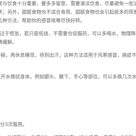
居与饮食十分重要，要多多留意，需要清淡饮食，尽量避免一些
状；另外，甜腻食物也不适合食用，甜腻食物也会引起痰多的现
几种方法，帮助你的感冒咳嗽尽快好转。
需过于慌张，若只是低烧，不需要仓促服药，可以多喝水，物理降
情缓解。
一碗，再休息睡觉，待到出汗，这种方法适用于风寒感冒，病症
温开水擦拭身体，例如额头、腋下、手心等部位，可以多换几次
汤分3次服用。