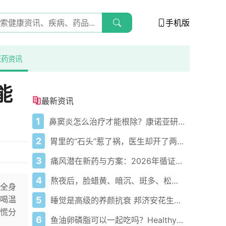
手机版
医药资讯
能
最新资讯
1
鼻窦炎怎么治疗才能根除？康诺亚研发的康悦达带来创新治疗选择
2
胃里的“石头”惹了祸，医生却开了两瓶可乐？
3
痛风潜在新药与方案：2026年循证医学进展
4
熬夜后，脸蜡黄、暗沉、斑多、松弛？需要邦济安花生芽的深入养护
全身
喝温
5
睡觉是高级的养颜抗衰 邦济安花生芽让你“睡个好觉”
慌分
6
鱼油卵磷脂可以一起吃吗？Healthy Care协同调节血脂