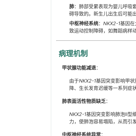
肺
：肺部受累表现为婴儿呼吸窘
碍导致的。新生儿出生后可能
中枢神经系统
：
NKX2-1
基因在
致运动控制障碍，如舞蹈病样
病理机制
甲状腺功能减退
：
由于
NKX2-1
基因突变影响甲状
降、生长发育迟缓等一系列症
肺表面活性物质缺乏
：
NKX2-1
基因突变影响肺泡II
力，使肺泡容易塌陷，从而引
中枢神经系统异常
：