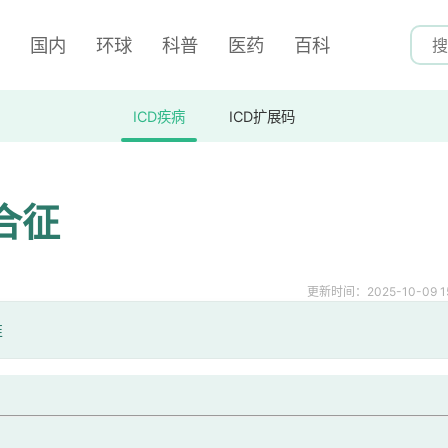
国内
环球
科普
医药
百科
ICD疾病
ICD扩展码
合征
更新时间：2025-10-09 15
准