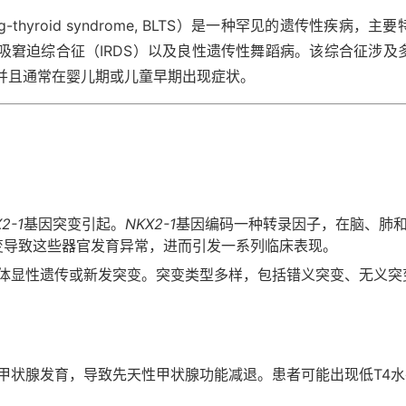
g-thyroid syndrome, BLTS）是一种罕见的遗传性疾病，主要
吸窘迫综合征（IRDS）以及良性遗传性舞蹈病。该综合征涉及
并且通常在婴儿期或儿童早期出现症状。
2-1
基因突变引起。
NKX2-1
基因编码一种转录因子，在脑、肺
变导致这些器官发育异常，进而引发一系列临床表现。
体显性遗传或新发突变。突变类型多样，包括错义突变、无义突
甲状腺发育，导致先天性甲状腺功能减退。患者可能出现低T4水