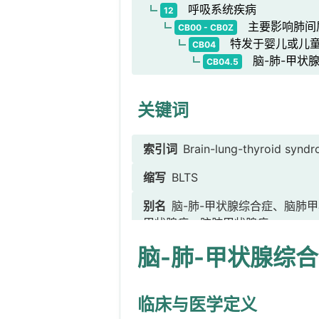
呼吸系统疾病
12
主要影响肺间
CB00 - CB0Z
特发于婴儿或儿童
CB04
脑-肺-甲状
CB04.5
关键词
索引词
Brain-lung-thyroid 
缩写
BLTS
别名
脑-肺-甲状腺综合症、脑肺甲
甲状腺病、脑肺甲状腺病
脑-肺-甲状腺综
临床与医学定义