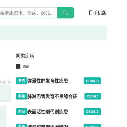
手机版
同类疾病
顶部
弥漫性肺发育性疾患
条目
CB04.0
:50:52
肺淋巴管发育不良综合征
条目
CB04.1
表面活性剂代谢疾患
条目
CB04.2