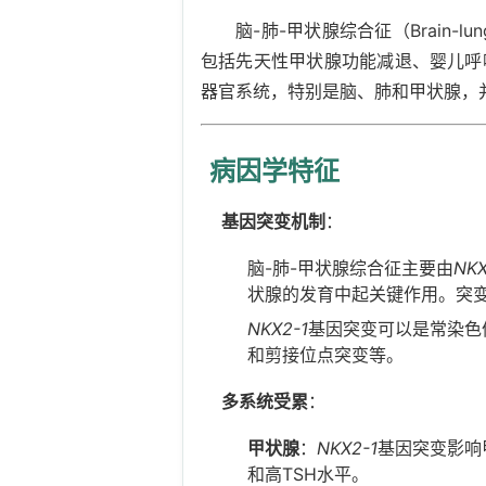
脑-肺-甲状腺综合征（Brain-lun
包括先天性甲状腺功能减退、婴儿呼
器官系统，特别是脑、肺和甲状腺，
病因学特征
基因突变机制
：
脑-肺-甲状腺综合征主要由
NKX
状腺的发育中起关键作用。突
NKX2-1
基因突变可以是常染色
和剪接位点突变等。
多系统受累
：
甲状腺
：
NKX2-1
基因突变影响
和高TSH水平。