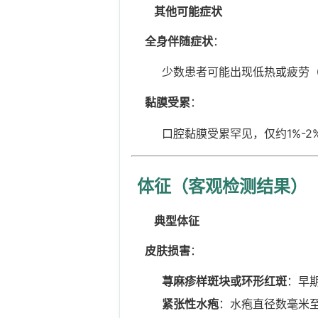
其他可能症状
全身伴随症状
：
少数患者可能出现低热或疲劳（低
黏膜受累
：
口腔黏膜受累罕见，仅约1%-2
体征（客观检测结果）
典型体征
皮肤损害
：
荨麻疹样斑块或环形红斑
：早
紧张性水疱
：水疱直径数毫米至