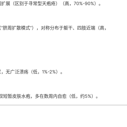
扩展（区别于寻常型天疱疮）（高，70%-90%）。
“脐周扩散模式”），对称分布于躯干、四肢近端（高，
，无广泛溃疡（低，1%-2%）。
现短暂皮肤水疱，多在数周内自愈（低，约5%）。