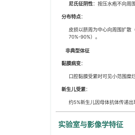
尼氏征阴性
：按压水疱不向周围
分布特点
：
皮损以脐周为中心向周围扩散（
70%-90%）。
非典型体征
黏膜病变
：
口腔黏膜受累时可见小范围糜烂
新生儿受累
：
约5%新生儿因母体抗体传递出
实验室与影像学特征