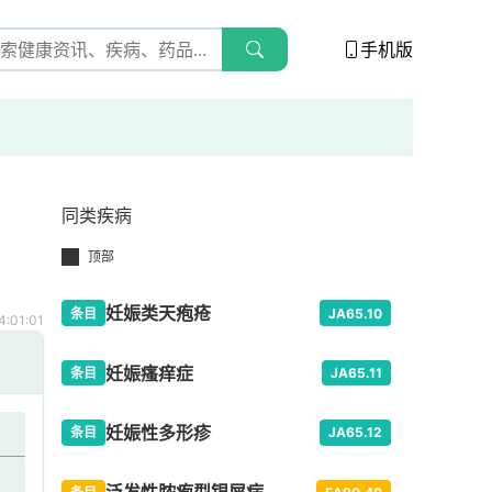
手机版
同类疾病
顶部
妊娠类天疱疮
条目
JA65.10
:01:01
妊娠瘙痒症
条目
JA65.11
妊娠性多形疹
条目
JA65.12