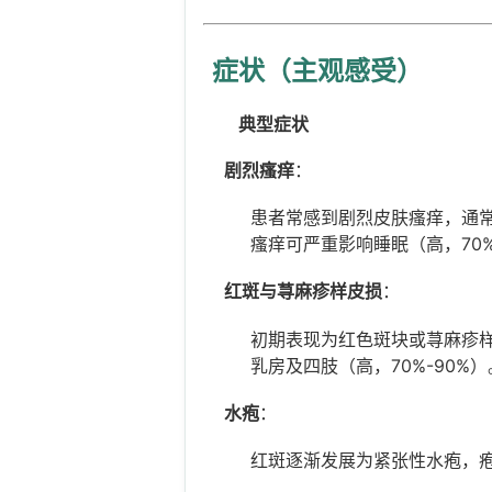
症状（主观感受）
典型症状
剧烈瘙痒
：
患者常感到剧烈皮肤瘙痒，通常
瘙痒可严重影响睡眠（高，70%
红斑与荨麻疹样皮损
：
初期表现为红色斑块或荨麻疹
乳房及四肢（高，70%-90%）
水疱
：
红斑逐渐发展为紧张性水疱，疱