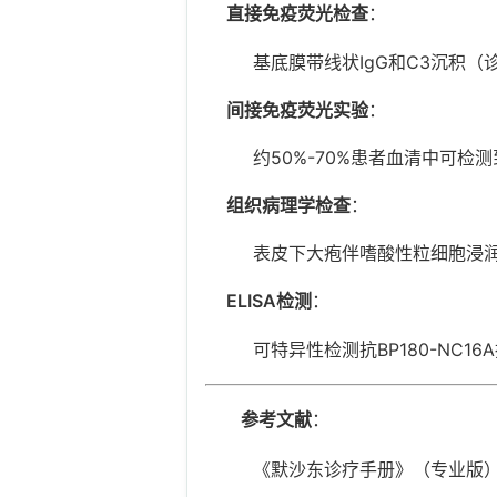
直接免疫荧光检查
：
基底膜带线状IgG和C3沉积（
间接免疫荧光实验
：
约50%-70%患者血清中可检测
组织病理学检查
：
表皮下大疱伴嗜酸性粒细胞浸润（
ELISA检测
：
可特异性检测抗BP180-NC1
参考文献
：
《默沙东诊疗手册》（专业版