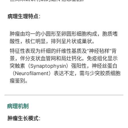
病理生理特点
：
肿瘤由均一的小圆形至卵圆形细胞构成，胞质嗜
酸性，核仁明显，排列呈片状或巢状。
特征性表现为纤细的纤维性基质及“神经毡样”背
景，伴分支状血管网和局灶钙化。免疫组化显示
突触素（Synaptophysin）强阳性，神经丝蛋白
（Neurofilament）表达不定，需与少突胶质细胞
瘤鉴别。
病理机制
肿瘤生长模式
：