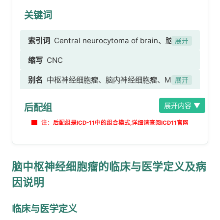
关键词
索引词
Central neurocytoma of brain、脑中枢
展开
神经细胞瘤
缩写
CNC
别名
中枢神经细胞瘤、脑内神经细胞瘤、Monro
展开
孔神经细胞瘤、侧脑室神经细胞瘤
展开内容 ▼
后配组
注：后配组是ICD-11中的组合模式,详细请查阅ICD11官网
脑中枢神经细胞瘤的临床与医学定义及病
因说明
临床与医学定义