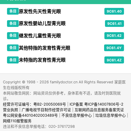
原发性先天性青光眼
条目
9C61.40
原发性婴幼儿型青光眼
条目
9C61.41
继发性儿童性青光眼
条目
9C61.42
其他特指的发育性青光眼
条目
9C61.4Y
未特指的发育性青光眼
条目
9C61.4Z
Copyright © 1998 - 2026 familydoctor.cn All Rights Reserved 家庭医
生在线版权所有
本网站敬告网民：网站资讯仅供参考，身体若有不适，请及时到医院就
诊。
经营许可证编号：粤B2-20050069号
|
ICP备案 粤ICP备14007806号-2
营业执照
|
广播电视节目制作经营许可证
|
互联网药品信息服务备案凭证
粤公网安备44010402003489号
|
不良信息举报中心
|
垃圾信息举报中心
|
网络110报警服务
违法和不良信息举报电话：020-37617298