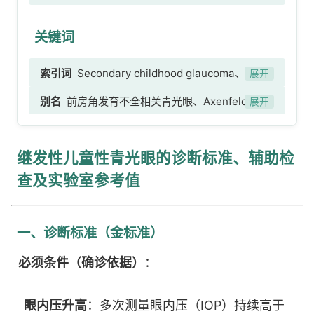
关键词
索引词
Secondary childhood glaucoma、继发
展开
性儿童性青光眼、与先天性眼异常相关的青光眼、
别名
前房角发育不全相关青光眼、Axenfeld-
展开
前房角发育不全、Axenfeld-Rieger综合征和
Rieger综合征伴发青光眼、Peters异常伴发青光
Peters异常、ARS[Axenfeld-Rieger综合征]、
眼、ARS[Axenfeld-Rieger综合征]伴发青光眼、
Peters异常、小球型晶状体或Weill-Marchesani
继发性儿童性青光眼的诊断标准、辅助检
Peters异常青光眼、小球型晶状体或Weill-
综合征、魏尔-马切桑尼综合征、大角膜伴青光
Marchesani综合征伴发青光眼、魏尔-马切桑尼综
查及实验室参考值
眼、巨角膜伴青光眼、先天性青光眼引起的巨眼、
合征伴发青光眼、与SturgeWeber综合征相关的先
先天性球状角膜伴青光眼、与系统性疾患相关的先
天性青光眼
天性青光眼、与系统性疾患相关的发育性青光眼、
一、诊断标准（金标准）
与系统性疾患相关的儿童青光眼、与Sturge
必须条件（确诊依据）
：
Weber综合征相关的先天性青光眼、与同型半胱氨
酸尿症相关的先天性青光眼、与染色体异常相关的
先天性青光眼、与先天性青光眼相关的皮埃尔·罗班
眼内压升高
：多次测量眼内压（IOP）持续高于