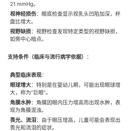
综合征、先天性白内障术后继发性儿童青光眼
21 mmHg。
视神经损伤
：眼底检查显示视乳头凹陷加深，杯
盘比增大。
视野缺损
：视野检查发现特定类型的视野缺损，
如旁中心暗点。
支持条件（临床与流行病学依据）
：
典型临床表现
：
眼球增大
：特别是在婴幼儿期，可能出现眼球增
大，称为“巨眼”。
角膜水肿
：角膜因眼内压力增高而出现水肿，表
现为角膜混浊。
畏光、流泪
：由于眼压增高，儿童可能会表现出
畏光和流泪的症状。