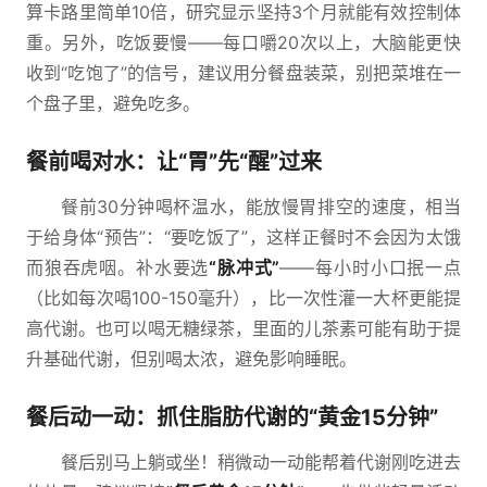
算卡路里简单10倍，研究显示坚持3个月就能有效控制体
重。另外，吃饭要慢——每口嚼20次以上，大脑能更快
收到“吃饱了”的信号，建议用分餐盘装菜，别把菜堆在一
个盘子里，避免吃多。
餐前喝对水：让“胃”先“醒”过来
餐前30分钟喝杯温水，能放慢胃排空的速度，相当
于给身体“预告”：“要吃饭了”，这样正餐时不会因为太饿
而狼吞虎咽。补水要选
“脉冲式”
——每小时小口抿一点
（比如每次喝100-150毫升），比一次性灌一大杯更能提
高代谢。也可以喝无糖绿茶，里面的儿茶素可能有助于提
升基础代谢，但别喝太浓，避免影响睡眠。
餐后动一动：抓住脂肪代谢的“黄金15分钟”
餐后别马上躺或坐！稍微动一动能帮着代谢刚吃进去