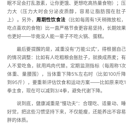
眠不足会打乱激素，让你更饿、更想吃高热量食物）；压
力大（压力大时会分泌皮质醇，容易让脂肪囤在肚子
上）。另外，
周期性饮食法
（比如每周有1天稍微放松，
吃点喜欢的食物）比一直严格节食更容易坚持，长期效果
也更好——毕竟没人能一辈子不吃火锅、蛋糕。
最后要提醒的是，减重没有“万能公式”，得根据自己
的情况调整：比如有人吃粗粮会胀肚子，就换成燕麦；有
人不爱吃鱼，就用鸡肉代替。定期监测指标（每周称1次
体重、量腰围），当体重下降5%左右时（比如100斤降
到95斤），要重新评估饮食和运动方案——比如原来吃1
拳主食，现在可以减到3/4拳，避免代谢下降。
说到底，健康减重是“慢功夫”：合理吃、适量动、睡
好觉，把这些习惯坚持下来，不仅能瘦，还能养出不容易
胖的体质。