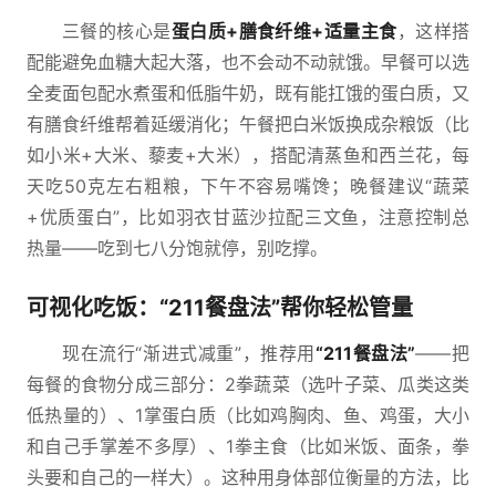
三餐的核心是
蛋白质+膳食纤维+适量主食
，这样搭
配能避免血糖大起大落，也不会动不动就饿。早餐可以选
全麦面包配水煮蛋和低脂牛奶，既有能扛饿的蛋白质，又
有膳食纤维帮着延缓消化；午餐把白米饭换成杂粮饭（比
如小米+大米、藜麦+大米），搭配清蒸鱼和西兰花，每
天吃50克左右粗粮，下午不容易嘴馋；晚餐建议“蔬菜
+优质蛋白”，比如羽衣甘蓝沙拉配三文鱼，注意控制总
热量——吃到七八分饱就停，别吃撑。
可视化吃饭：“211餐盘法”帮你轻松管量
现在流行“渐进式减重”，推荐用
“211餐盘法”
——把
每餐的食物分成三部分：2拳蔬菜（选叶子菜、瓜类这类
低热量的）、1掌蛋白质（比如鸡胸肉、鱼、鸡蛋，大小
和自己手掌差不多厚）、1拳主食（比如米饭、面条，拳
头要和自己的一样大）。这种用身体部位衡量的方法，比