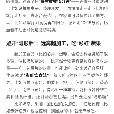
的热量。建议坚持
“餐后黄金15分钟”
——先做些轻量活动
（比如站着擦桌子、整理沙发），再慢慢走一走（比如绕
客厅走几圈、去阳台浇花）。在家里可以多换几个地方走
动，比如从客厅到厨房再到阳台，循环走10-15分钟，比
坐着不动更能促进脂肪燃烧。
避开“隐形胖”：远离超加工，吃“彩虹”蔬果
超加工食品（比如薯片、蛋糕、含糖饮料这类加了很
多糖、油和添加剂的），比天然食物更容易被身体吸收热
量——吃一包薯片的热量，可能比吃一碗米饭还容易胖。
建议试试
“彩虹饮食法”
：每天吃5种以上不同颜色的蔬
果，比如蓝莓（紫）、胡萝卜（橙）、菠菜（绿）、番茄
（红）、南瓜（黄），像彩虹一样丰富，能补够各种维生
素和膳食纤维，还能帮着管住嘴。另外要注意“隐形糖”
——比如奶茶、果脯、酸奶里的添加糖，即使是代糖（比
如赤藓糖醇）也要控制，别因为“零卡”就无节制吃。