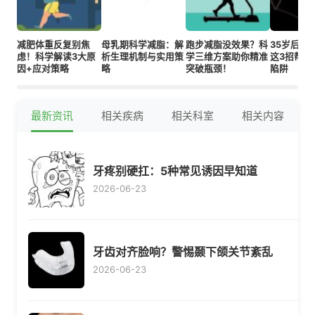
减肥体重反复别焦
母乳期科学减脂：解
跑步减脂没效果？科
35岁后减
虑！科学解读3大原
析生理机制与实用策
学三维方案助你精准
这3招帮你
因+应对策略
略
突破瓶颈！
陷阱
最新资讯
相关疾病
相关科室
相关内容
牙疼别硬扛：5种常见诱因早知道
2026-06-23
牙齿对齐脸响？警惕颞下颌关节紊乱
2026-06-23