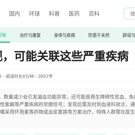
国内
环球
科普
医药
百科
诊断
治疗与康复
身体与疾病
防患于未然
辟谣
视，可能关联这些严重疾病
:38 - 阅读时长6分钟 - 2893字
”，数量减少会引发凝血功能异常，还可能是再生障碍性贫血、免
性紫癜等严重疾病的早期信号；发现后需及时到血液科就诊，通
嘱采用环孢素等药物或血浆置换等方案治疗，特殊人群需在医生