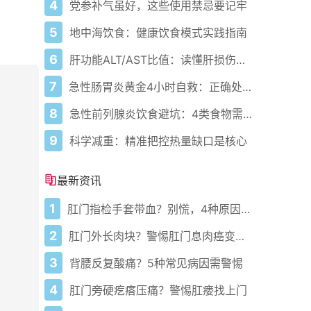
4
党参补气虽好，这些使用禁忌要记牢
5
地中海饮食：健康饮食模式实践指南
6
肝功能ALT/AST比值：读懂肝损伤信号
7
急性肠胃炎黄金4小时自救：正确处置与误区避坑关键
8
急性前列腺炎饮食避坑：4类食物需规避促康复
9
科学减重：精准把控热量缺口是核心
最新资讯
1
肛门指检手套带血？别慌，4种原因要分清
2
肛门外长肉块？警惕肛门息肉癌变风险
3
背腰反复酸痛？5种常见病因需警惕
4
肛门旁硬疙瘩压痛？警惕肛瘘找上门