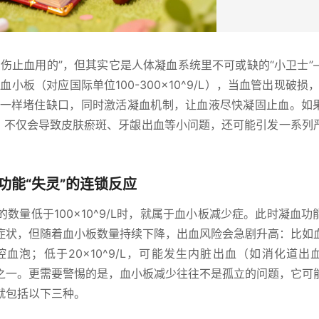
伤止血用的”，但其实它是人体凝血系统里不可或缺的“小卫士”
小板（对应国际单位100-300×10^9/L），当血管出现破损
丁”一样堵住缺口，同时激活凝血机制，让血液尽快凝固止血。如
洞，不仅会导致皮肤瘀斑、牙龈出血等小问题，还可能引发一系列
功能“失灵”的连锁反应
数量低于100×10^9/L时，就属于血小板减少症。此时凝血功
症状，但随着血小板数量持续下降，出血风险会急剧升高：比如
口腔血泡；低于20×10^9/L，可能发生内脏出血（如消化道出
之一。更需要警惕的是，血小板减少往往不是孤立的问题，它可
就包括以下三种。