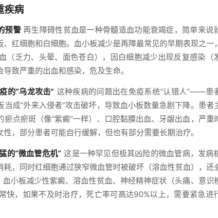
重疾病
”的预警
再生障碍性贫血是一种骨髓造血功能衰竭症，简单来说
板、红细胞和白细胞。血小板减少是再障最常见的早期表现之一
血（乏力、头晕、面色苍白），因白细胞减少出现反复感染（
会导致严重的出血和感染，危及生命。
疫的“乌龙攻击”
这种疾病的问题出在免疫系统“认错人”——患
板当成“外来入侵者”攻击破坏，导致血小板数量急剧下降。患者
的瘀点瘀斑（像“紫癜”一样）、口腔黏膜出血、牙龈出血，严重
女性，部分患者可能自行缓解，但也有部分需要长期治疗。
猛的“微血管危机”
这是一种罕见但极其凶险的微血管病，发病
消耗，同时红细胞通过狭窄微血管时被破坏（溶血性贫血），还
”：血小板减少性紫癜、溶血性贫血、神经精神症状（头痛、意识
常快，如果不及时治疗，死亡率可高达90%以上，需要紧急进