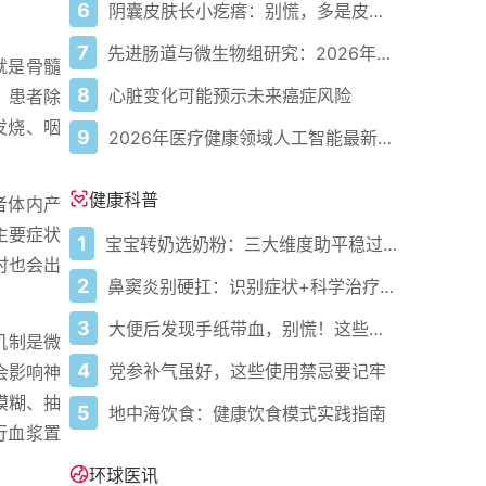
6
阴囊皮肤长小疙瘩：别慌，多是皮脂腺囊肿
7
先进肠道与微生物组研究：2026年第1卷
就是骨髓
8
心脏变化可能预示未来癌症风险
，患者除
发烧、咽
9
2026年医疗健康领域人工智能最新新闻与突破
健康科普
者体内产
主要症状
1
宝宝转奶选奶粉：三大维度助平稳过渡
时也会出
2
鼻窦炎别硬扛：识别症状+科学治疗+避坑指南
3
大便后发现手纸带血，别慌！这些原因你需要了解
机制是微
4
党参补气虽好，这些使用禁忌要记牢
会影响神
模糊、抽
5
地中海饮食：健康饮食模式实践指南
行血浆置
环球医讯