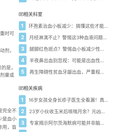
相关科室
1
环孢素治血小板减少：搞懂这些才能用对不踩坑
重时可
2
月经淋漓不止？警惕这3种血液问题，及时检查别延误
3
腿脚红色斑点？警惕血小板减少性紫癜信号
动剂，
4
半夜鼻出血别忽视：可能是出血性疾病信号，教你及时识别
意的是，
5
再生障碍性贫血牙龈出血，严重程度和什么有关？
剂量或
相关疾病
1
16岁女孩全身长疹子医生全看漏！真相让人后怕
是完全不
2
23岁小伙收玉米后咳喘月余？元凶竟是这种毒菌
少是血小
3
专家揭示阿尔茨海默病可能并非脑部疾病
作用，盲