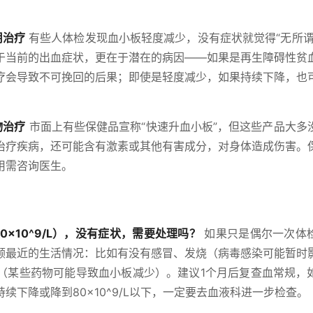
用治疗
有些人体检发现血小板轻度减少，没有症状就觉得“无所谓
于当前的出血症状，更在于潜在的病因——如果是再生障碍性贫
疗会导致不可挽回的后果；即使是轻度减少，如果持续下降，也
物治疗
市面上有些保健品宣称“快速升血小板”，但这些产品大多
治疗疾病，还可能含有激素或其他有害成分，对身体造成伤害。
用需咨询医生。
×10^9/L），没有症状，需要处理吗？
如果只是偶尔一次体
顾最近的生活情况：比如有没有感冒、发烧（病毒感染可能暂时
（某些药物可能导致血小板减少）。建议1个月后复查血常规，
下降或降到80×10^9/L以下，一定要去血液科进一步检查。