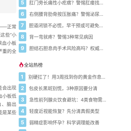
5
肛门旁长痛性小疙瘩？警惕肛瘘找上门
6
右侧腰背肋骨按压胀痛？警惕泌尿系结石
7
胆道闭锁不必慌，早干预或可避免肝移植
——正常
，这些“小
8
背一弯就疼？警惕3种常见病因
果血小板
9
胆结石胆息肉手术风险高吗？权威解析消焦虑
严重的全
全站热榜
1
别硬扛了！用3周找到你的黄金作息你的身体在等你
能会出现
2
包皮长黑斑别慌，3种原因要分清
血小板低
3
急性前列腺炎饮食避坑：4类食物需规避促康复
血、脑出
4
轻度近视能恢复？先分清真假类型
能是某些
5
弱精症影响怀孕？科学调理能改善