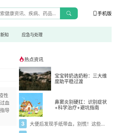
手机版
与新知
应急与处理
热点资讯
宝宝转奶选奶粉：三大维
度助平稳过渡
疫性
鼻窦炎别硬扛：识别症状
过血
+科学治疗+避坑指南
指导
3
大便后发现手纸带血，别慌！这些原因你需要了解