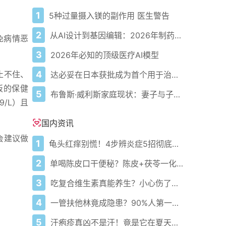
1
5种过量摄入镁的副作用 医生警告
2
从AI设计到基因编辑：2026年制药领域重大突破
免病情恶
3
2026年必知的顶级医疗AI模型
4
止不住、
达必妥在日本获批成为首个用于治疗慢性阻塞性肺病的生物制剂
板的保健
5
布鲁斯·威利斯家庭现状：妻子与子女共同支撑巨星面对健康恶化挑战
/L）且
国内资讯
会建议做
1
龟头红痒别慌！4步辨炎症5招彻底防复发
2
单喝陈皮口干便秘？陈皮+茯苓一化一排稳祛湿不伤身
3
吃复合维生素真能养生？小心伤了你的肝！
4
一管扶他林竟成隐患？90%人第一步就错了！
5
汗疱疹真凶不是汗！竟是它在夏天偷偷搞鬼？