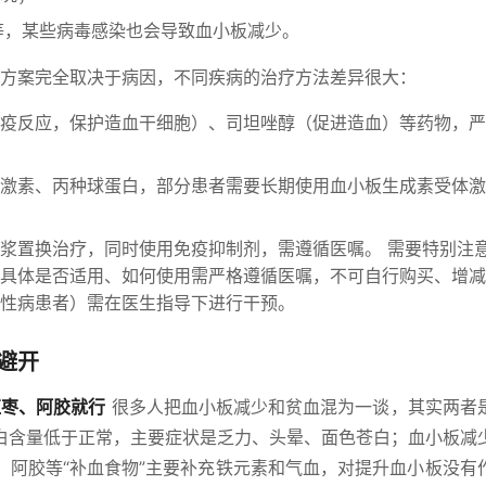
等，某些病毒感染也会导致血小板减少。
方案完全取决于病因，不同疾病的治疗方法差异很大：
疫反应，保护造血干细胞）、司坦唑醇（促进造血）等药物，严
激素、丙种球蛋白，部分患者需要长期使用血小板生成素受体激
浆置换治疗，同时使用免疫抑制剂，需遵循医嘱。 需要特别注
具体是否适用、如何使用需严格遵循医嘱，不可自行购买、增减
性病患者）需在医生指导下进行干预。
避开
红枣、阿胶就行
很多人把血小板减少和贫血混为一谈，其实两者
白含量低于正常，主要症状是乏力、头晕、面色苍白；血小板减
、阿胶等“补血食物”主要补充铁元素和气血，对提升血小板没有