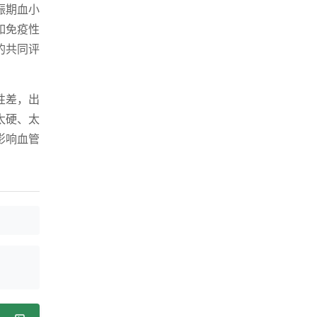
娠期血小
如免疫性
的共同评
性差，出
太硬、太
影响血管