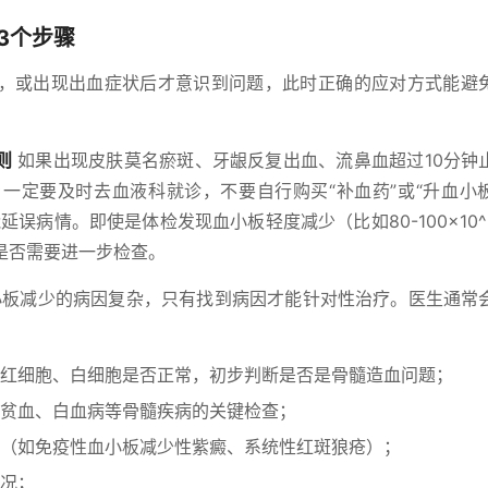
3个步骤
，或出现出血症状后才意识到问题，此时正确的应对方式能避
则
如果出现皮肤莫名瘀斑、牙龈反复出血、流鼻血超过10分钟
一定要及时去血液科就诊，不要自行购买“补血药”或“升血小
误病情。即使是体检发现血小板轻度减少（比如80-100×10^9
是否需要进一步检查。
板减少的病因复杂，只有找到病因才能针对性治疗。医生通常
红细胞、白细胞是否正常，初步判断是否是骨髓造血问题；
贫血、白血病等骨髓疾病的关键检查；
（如免疫性血小板减少性紫癜、系统性红斑狼疮）；
况；