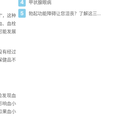
4
甲状腺眼病
5
勃起功能障碍让您沮丧？了解这三点关键信息
”，这种
血、血栓
可能发展
没有经过
保健品不
检发现血
影响血小
如果血小