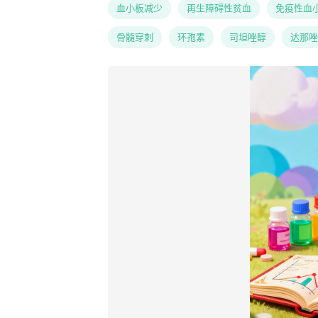
血小板减少
再生障碍性贫血
免疫性血
骨髓穿刺
环孢素
司坦唑醇
达那唑