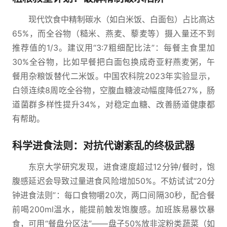
现代饮食中精制碳水（如白米饭、白面包）占比高达
65%，而全谷物（糙米、燕麦、藜麦等）摄入量还不到
推荐值的1/3。建议用“3:7粗细配比法”：每餐主食里加
30%全谷物，比如早餐把白面包换成奇亚籽燕麦粥，午
餐用杂粮饭替代二米饭。中国农科院2023年实验显示，
白领连续8周吃全谷物，空腹血糖波动幅度降低27%，肠
道菌群多样性提升34%，对稳定血糖、改善肠道健康都
有帮助。
科学进食法则：对抗代谢紊乱的终极武器
东京大学研究发现，进食速度超过12分钟/餐时，饱
腹感延迟会导致过量进食风险增加50%。不妨试试“20分
钟进食法则”：每口食物嚼20次，两口间隔30秒，配合餐
前喝200ml温水，能提前触发饱腹感。加班族易暴饮暴
食，可用“餐盘分区法”——盘子50%放非淀粉类蔬菜（如