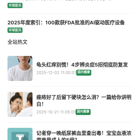
环球医讯
2025年度索引：100款获FDA批准的AI驱动医疗设备
环球医讯
全站热文
龟头红痒别慌！4步辨炎症5招彻底防复发
2025-12-02 11:00:01
国内健康
痤疮好了后留下硬块怎么消？一篇给你讲明
白！
2025-10-21 11:05:01
国内健康
记者穿一晚纸尿裤血里查出毒！宝宝血液浓
度竟是成人的5倍？