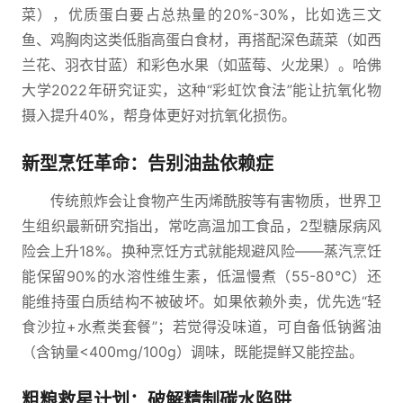
菜），优质蛋白要占总热量的20%-30%，比如选三文
鱼、鸡胸肉这类低脂高蛋白食材，再搭配深色蔬菜（如西
兰花、羽衣甘蓝）和彩色水果（如蓝莓、火龙果）。哈佛
大学2022年研究证实，这种“彩虹饮食法”能让抗氧化物
摄入提升40%，帮身体更好对抗氧化损伤。
新型烹饪革命：告别油盐依赖症
传统煎炸会让食物产生丙烯酰胺等有害物质，世界卫
生组织最新研究指出，常吃高温加工食品，2型糖尿病风
险会上升18%。换种烹饪方式就能规避风险——蒸汽烹饪
能保留90%的水溶性维生素，低温慢煮（55-80℃）还
能维持蛋白质结构不被破坏。如果依赖外卖，优先选“轻
食沙拉+水煮类套餐”；若觉得没味道，可自备低钠酱油
（含钠量<400mg/100g）调味，既能提鲜又能控盐。
粗粮救星计划：破解精制碳水陷阱