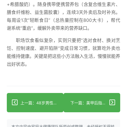
+希腊酸奶）。随身携带便携营养包（含复合维生素片、
膳食纤维粉、益生菌胶囊），连续3天外卖后及时补充。
每周设1次“轻断食日”（总热量控制在800大卡），帮代
谢系统“重启”，缓解外卖带来的营养缺口。
职场饮食看似复杂，实则只要把“选对食材、换对烹
饪、控制速度、避开陷阱”变成日常习惯，就算吃外卖也
能维持健康。关键是把这些小方法融入生活，慢慢就能养
出好状态。
上一篇：48岁男性腹部肥胖？4步科学管理不盲目节食
下一篇：美甲后指甲长竖纹？可能是甲营养不良在预警
本文内容由家庭大健康团队所原创或整理，未经授权不得转