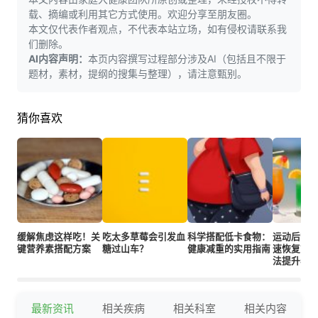
载、摘编或利用其它方式使用。欢迎分享至朋友圈。
本文仅代表作者观点，不代表本站立场，如有侵权请联系我
们删除。
AI内容声明：
本页内容撰写过程部分涉及AI（包括且不限于
题材，素材，提纲的搜集与整理），请注意甄别。
猜你喜欢
缓解焦虑这样吃！关
吃太多草莓会引发血
科学搭配低卡食物：
运动后喝
键营养素搭配方案
糖过山车？
健康减重的实用指南
速恢复？
法提升表
最新资讯
相关疾病
相关科室
相关内容