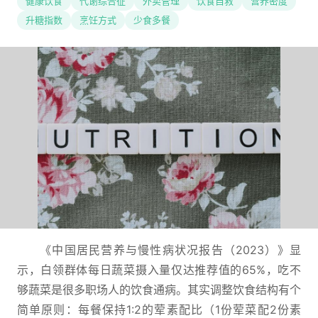
健康饮食
代谢综合征
外卖管理
饮食自救
营养密度
升糖指数
烹饪方式
少食多餐
《中国居民营养与慢性病状况报告（2023）》显
示，白领群体每日蔬菜摄入量仅达推荐值的65%，吃不
够蔬菜是很多职场人的饮食通病。其实调整饮食结构有个
简单原则：每餐保持1:2的荤素配比（1份荤菜配2份素