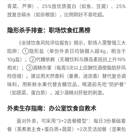
青菜、芦笋）、25%放优质蛋白（如鱼、豆腐）、25%
放复合碳水（如杂粮饭），比例刚好不易吃超。
隐形杀手排查：职场饮食红黑榜
《全球饮食风险评估报告》揭示，职场人需警惕三大
陷阱：①隐形盐（单份外卖日均钠摄入超4g，相当于
10g盐）；②代糖依赖（无糖饮料与胰岛素抵抗上升19%
相关）；③酒精伤害（每周3次以上应酬饮酒使脂肪肝风
险倍增）。建议用天然香料（姜黄、迷迭香）替代复合调
味料，用新鲜水果代替含糖饮品，喝酒前先吃“防护餐”
（如蔬菜、蛋白质），减少酒精对肝脏的刺激。
外卖生存指南：办公室饮食自救术
面对外卖，可采用“3+2选餐模型”：每日3份基础套
餐（蒸煮类主食+蛋白质+蔬菜）+2次灵活加餐（坚果包