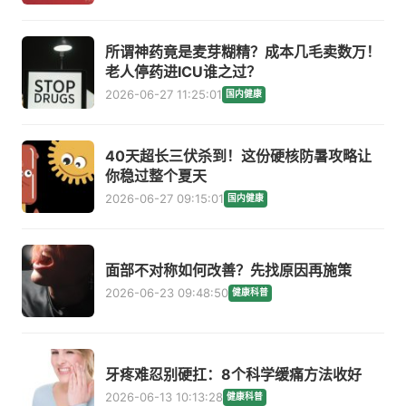
所谓神药竟是麦芽糊精？成本几毛卖数万！
老人停药进ICU谁之过？
2026-06-27 11:25:01
国内健康
40天超长三伏杀到！这份硬核防暑攻略让
你稳过整个夏天
2026-06-27 09:15:01
国内健康
面部不对称如何改善？先找原因再施策
2026-06-23 09:48:50
健康科普
牙疼难忍别硬扛：8个科学缓痛方法收好
2026-06-13 10:13:28
健康科普