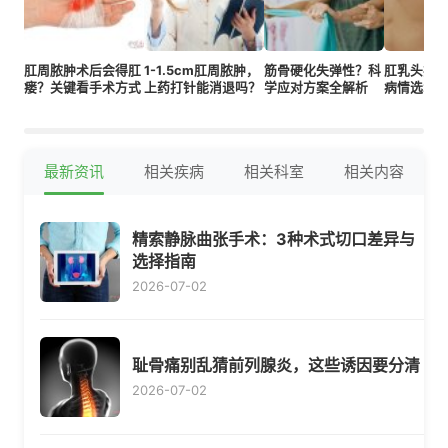
肛周脓肿术后会得肛
1-1.5cm肛周脓肿，
筋骨硬化失弹性？科
肛乳头瘤
瘘？关键看手术方式
上药打针能消退吗？
学应对方案全解析
病情选2类
最新资讯
相关疾病
相关科室
相关内容
精索静脉曲张手术：3种术式切口差异与
选择指南
2026-07-02
耻骨痛别乱猜前列腺炎，这些诱因要分清
2026-07-02