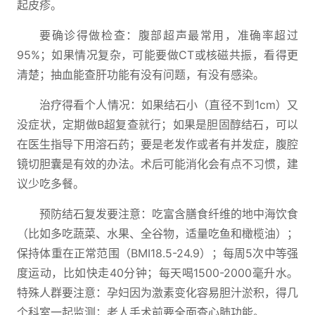
起皮疹。
要确诊得做检查：腹部超声最常用，准确率超过
95%；如果情况复杂，可能要做CT或核磁共振，看得更
清楚；抽血能查肝功能有没有问题，有没有感染。
治疗得看个人情况：如果结石小（直径不到1cm）又
没症状，定期做B超复查就行；如果是胆固醇结石，可以
在医生指导下用溶石药；要是老发作或者有并发症，腹腔
镜切胆囊是有效的办法。术后可能消化会有点不习惯，建
议少吃多餐。
预防结石复发要注意：吃富含膳食纤维的地中海饮食
（比如多吃蔬菜、水果、全谷物，适量吃鱼和橄榄油）；
保持体重在正常范围（BMI18.5-24.9）；每周5次中等强
度运动，比如快走40分钟；每天喝1500-2000毫升水。
特殊人群要注意：孕妇因为激素变化容易胆汁淤积，得几
个科室一起监测；老人手术前要全面查心肺功能。