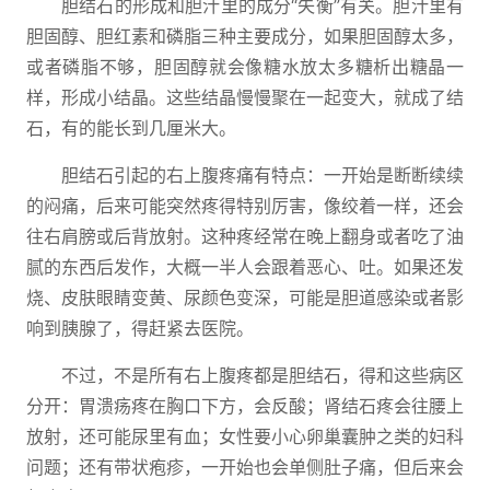
胆结石的形成和胆汁里的成分“失衡”有关。胆汁里有
胆固醇、胆红素和磷脂三种主要成分，如果胆固醇太多，
或者磷脂不够，胆固醇就会像糖水放太多糖析出糖晶一
样，形成小结晶。这些结晶慢慢聚在一起变大，就成了结
石，有的能长到几厘米大。
胆结石引起的右上腹疼痛有特点：一开始是断断续续
的闷痛，后来可能突然疼得特别厉害，像绞着一样，还会
往右肩膀或后背放射。这种疼经常在晚上翻身或者吃了油
腻的东西后发作，大概一半人会跟着恶心、吐。如果还发
烧、皮肤眼睛变黄、尿颜色变深，可能是胆道感染或者影
响到胰腺了，得赶紧去医院。
不过，不是所有右上腹疼都是胆结石，得和这些病区
分开：胃溃疡疼在胸口下方，会反酸；肾结石疼会往腰上
放射，还可能尿里有血；女性要小心卵巢囊肿之类的妇科
问题；还有带状疱疹，一开始也会单侧肚子痛，但后来会