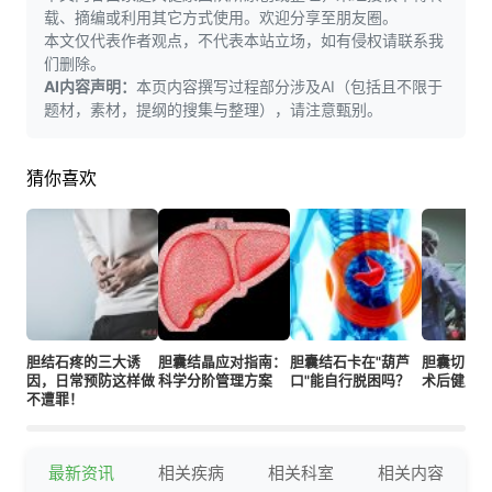
载、摘编或利用其它方式使用。欢迎分享至朋友圈。
本文仅代表作者观点，不代表本站立场，如有侵权请联系我
们删除。
AI内容声明：
本页内容撰写过程部分涉及AI（包括且不限于
题材，素材，提纲的搜集与整理），请注意甄别。
猜你喜欢
胆结石疼的三大诱
胆囊结晶应对指南：
胆囊结石卡在"葫芦
胆囊切除
因，日常预防这样做
科学分阶管理方案
口"能自行脱困吗？
术后健康
不遭罪！
最新资讯
相关疾病
相关科室
相关内容