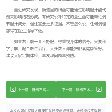
最近研究发现，肠道里的细菌可能通过影响胆汁酸代
谢来影响结石形成。有研究说补特定的益生菌可能帮忙调
节胆汁成分，但还需要更多证据。不管怎么说，任何调理
都得在医生指导下做。
如果右上腹一直不舒服，得重视身体的信号。只要科
学了解，配合医生治疗，大多数人都能把胆囊健康管好。
建议大家定期体检，早发现问题早预防。
上一篇：肝结石高危人群必看：科学控脂+饮食分段降低复发风险
下一篇：胆结石术后腹胀别慌，3类方法帮你缓解
本文内容由家庭大健康团队所原创或整理，未经授权不得转