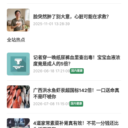
脸突然肿了别大意，心脏可能在求救？
2025-11-01 13:28:39
全站热点
记者穿一晚纸尿裤血里查出毒！宝宝血液浓
度竟是成人的5倍？
2026-06-18 17:21:09
国内健康
广西洪水鱼虾汞超国标142倍！一口送命真
不是吓唬你
2026-07-08 11:15:01
国内健康
4道家常素菜补肾真有效！不花一分钱还比