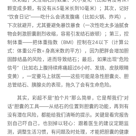
颗变成多颗，有没有从5毫米长到10毫米）；其次，记好
“饮食日记”——吃什么会诱发腹痛（比如火锅、炸鸡），
下次就避开，尤其要避免暴饮暴食（一次性吃太多油腻食
物会刺激胆囊剧烈收缩，容易引发结石嵌顿）；第三，控
制体重——把体重指数（BMI）控制在24以下（计算公
式：体重公斤数÷身高米数的平方），因为肥胖会增加胆
固醇结晶的风险，进而导致结石；最后，如果出现“危险
信号”（比如右上腹持续疼痛超过6小时、发烧、皮肤眼睛
变黄），一定要马上就医——这些可能是急性胆囊炎、胆
总管结石、胰腺炎的表现，拖久了会有生命危险。
其实，彩超不是“拍个片”那么简单，它是帮我们“对
话”胆囊的工具——从结石的位置到胆囊的功能，再到有
没有潜在风险，都能给我们清晰的提示。关键是看完报告
别自己吓自己，也别掉以轻心：跟着医生的建议定期监
测，调整生活习惯，有问题及时处理，才能把胆囊的健康