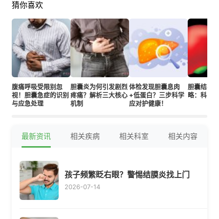
猜你喜欢
腹痛呼吸受限别忽
胆囊炎为何引发剧烈
体检发现胆囊息肉
胆囊结石
视！胆囊急症的识别
疼痛？解析三大核心
+低蛋白？三步科学
略：科学
与应急处理
机制
应对护健康！
最新资讯
相关疾病
相关科室
相关内容
孩子频繁眨右眼？警惕结膜炎找上门
2026-07-14