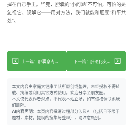
握在自己手里。毕竟，胆囊的“小问题”不可怕，可怕的是
忽视它、误解它——用对方法，我们就能和胆囊“和平共
处”。
上一篇：胆囊息肉癌变概率有多高？这些信号预示危险！
下一篇：肝硬化支架术后堵塞？4步科学处理+3个避坑指南
本文内容由家庭大健康团队所原创或整理，未经授权不得转
载、摘编或利用其它方式使用。欢迎分享至朋友圈。
本文仅代表作者观点，不代表本站立场，如有侵权请联系我
们删除。
AI内容声明：
本页内容撰写过程部分涉及AI（包括且不限于
题材，素材，提纲的搜集与整理），请注意甄别。