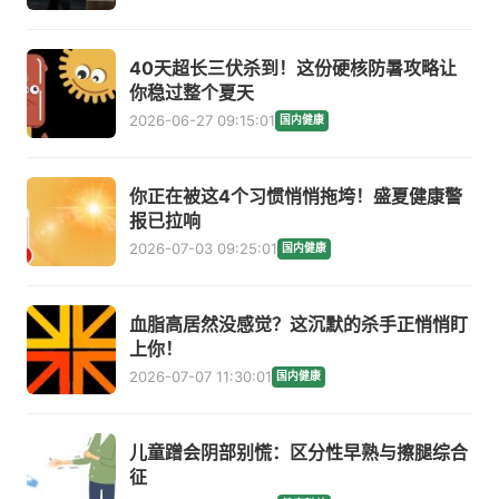
40天超长三伏杀到！这份硬核防暑攻略让
你稳过整个夏天
2026-06-27 09:15:01
国内健康
你正在被这4个习惯悄悄拖垮！盛夏健康警
报已拉响
2026-07-03 09:25:01
国内健康
血脂高居然没感觉？这沉默的杀手正悄悄盯
上你！
2026-07-07 11:30:01
国内健康
儿童蹭会阴部别慌：区分性早熟与擦腿综合
征