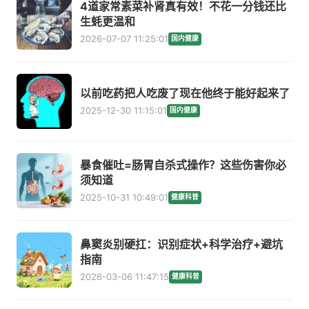
4道家常素菜补肾真有效！不花一分钱还比
生蚝更温和
2026-07-07 11:25:01
国内健康
以前吃药把人吃废了现在他终于能好起来了
2025-12-30 11:15:01
国内健康
暴食催吐=肠胃自杀式操作？这些伤害你必
须知道
2025-10-31 10:49:01
健康科普
鼻窦炎别硬扛：识别症状+科学治疗+避坑
指南
2026-03-06 11:47:15
健康科普