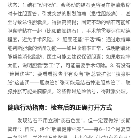
状态：1. 结石“动不动”：会移动的结石更容易在胆囊收缩
时卡住胆囊管，引发突然的剧烈腹痛（急性胆绞痛），甚
至导致急性胆囊炎，得提高警惕；固定不动的结石可能和
胆囊壁粘在一起（比如嵌顿结石），手术前需要评估粘连
程度，避免手术风险。2. 胆囊还能“干活”吗：通过收缩率
能判断胆囊的储备功能——如果收缩率正常，说明胆囊还
能帮着消化脂肪，医生可能会建议保留胆囊；如果收缩率
太低，说明胆囊“罢工”了，可能需要手术切除。3. 有没有
“连带伤害”：要看看报告里有没有“胆总管扩张”“胰腺肿
胀”这些词——胆总管扩张可能是结石掉进胆总管了，胰
腺肿胀可能是胰腺炎，这些都是危险信号，得赶紧处理。
健康行动指南：检查后的正确打开方式
发现结石不用立刻“谈石色变”，但一定要做好“长期
管理”：首先，建个“胆囊健康档案”——每6~12个月复查
一次彩超，关注结石的数量、大小变化（比如有没有从1