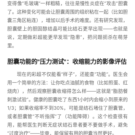
变得像“毛玻璃”一样粗糙，往往是慢性炎症在“攻击”胆囊
了。这种变化可能会让胆囊周围的组织粘在一起（比如胆
囊三角区粘连），增加以后手术的难度。还有研究发现，
胆囊壁上的胆固醇结晶可能比结石更早出现——也就是
说，定期做彩超能更早发现“隐患”，把问题扼杀在萌芽
里。
胆囊功能的"压力测试"：收缩能力的影像评估
现在的彩超不仅能看“样子”，还能查“功能”。医生会
用一个简单的方法：让你吃点油腻的食物（比如煎蛋、红
烧肉），然后观察胆囊收缩得怎么样——这就是“脂肪餐
刺激试验”。健康的胆囊吃了东西1小时内会缩小到原来的
1/3；如果收缩率不到30%，可能是结石堵住了胆囊管，
或者胆囊管“不听指挥”了（功能障碍）。这个检查很有
用，能帮医生判断无症状结石患者要不要做手术，避免
“过度治疗”——毕竟，能保留有用的胆囊当然更好。