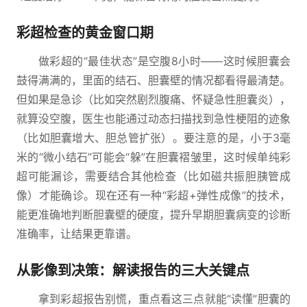
彩超检查的黄金窗口期
做彩超的“最佳状态”是空腹8小时——这时候胆囊会
鼓得满满的，里面的结石、胆囊壁的情况都看得最清楚。
但如果是急诊（比如突然剧烈腹痛、怀疑急性胆囊炎），
就算没空腹，医生也能通过动态扫描找到急性梗阻的迹象
（比如胆囊增大、胆总管扩张）。要注意的是，小于3毫
米的“微小结石”可能会“躲”在胆囊褶皱里，这时候单纯彩
超可能漏诊，需要结合其他检查（比如磁共振胆胰管成
像）才能确诊。现在还有一种“彩超+弹性成像”的技术，
能更准确地判断胆囊壁的硬度，提升早期胆囊病变的诊断
准确率，让结果更靠谱。
从影像到决策：解读报告的三大关键点
拿到彩超报告别慌，重点看这三点就能“读懂”胆囊的