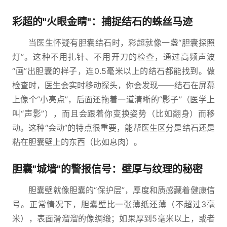
彩超的"火眼金睛"：捕捉结石的蛛丝马迹
当医生怀疑有胆囊结石时，彩超就像一盏“胆囊探照
灯”。这种不用扎针、不用开刀的检查，通过高频声波
“画”出胆囊的样子，连0.5毫米以上的结石都能找到。做
检查时，医生会实时移动探头，你会发现——结石在屏幕
上像个“小亮点”，后面还拖着一道清晰的“影子”（医学上
叫“声影”），而且会跟着你变换姿势（比如翻身）而移
动。这种“会动”的特点很重要，能帮医生区分是结石还是
粘在胆囊壁上的东西（比如息肉）。
胆囊"城墙"的警报信号：壁厚与纹理的秘密
胆囊壁就像胆囊的“保护层”，厚度和质感藏着健康信
号。正常情况下，胆囊壁比一张薄纸还薄（不超过3毫
米），表面滑溜溜的像绸缎；如果厚到5毫米以上，或者