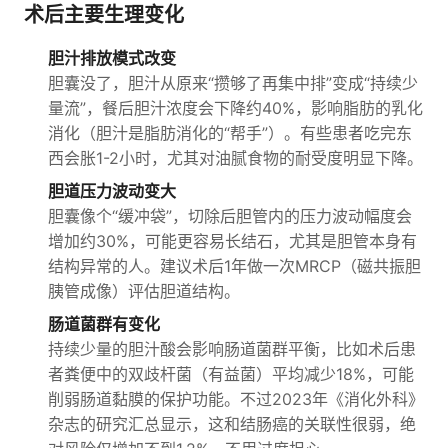
术后主要生理变化
胆汁排放模式改变
胆囊没了，胆汁从原来“攒够了再集中排”变成“持续少
量流”，餐后胆汁浓度会下降约40%，影响脂肪的乳化
消化（胆汁是脂肪消化的“帮手”）。有些患者吃完东
西会胀1-2小时，尤其对油腻食物的耐受度明显下降。
胆道压力波动变大
胆囊像个“缓冲袋”，切除后胆管内的压力波动幅度会
增加约30%，可能更容易长结石，尤其是胆管本身有
结构异常的人。建议术后1年做一次MRCP（磁共振胆
胰管成像）评估胆道结构。
肠道菌群有变化
持续少量的胆汁酸会影响肠道菌群平衡，比如术后患
者粪便中的双歧杆菌（有益菌）平均减少18%，可能
削弱肠道黏膜的保护功能。不过2023年《消化外科》
杂志的研究汇总显示，这和结肠癌的关联性很弱，绝