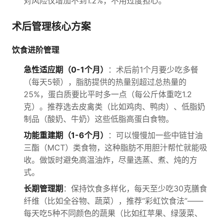
对风险仅增加不到1.2%，不用过度担心。
术后管理核心方案
饮食进阶管理
急性适应期（0-1个月）
：术后前1个月要少吃多餐
（每天5顿），脂肪提供的热量别超过总热量的
25%，蛋白质要比平时多一点（每公斤体重吃1.2
克）。推荐选去皮禽类（比如鸡肉、鸭肉）、低脂奶
制品（酸奶、牛奶）这些低脂高蛋白食物。
功能重建期（1-6个月）
：可以慢慢加一些中链甘油
三酯（MCT）类食物，这种脂肪不用胆汁帮忙就能吸
收。做饭时避免高温油炸，尽量选蒸、煮、炖的方
式。
长期管理期
：保持饮食多样化，每天至少吃30克膳食
纤维（比如全谷物、蔬菜），推荐“彩虹饮食法”——
每天吃5种不同颜色的蔬果（比如红苹果、绿菠菜、