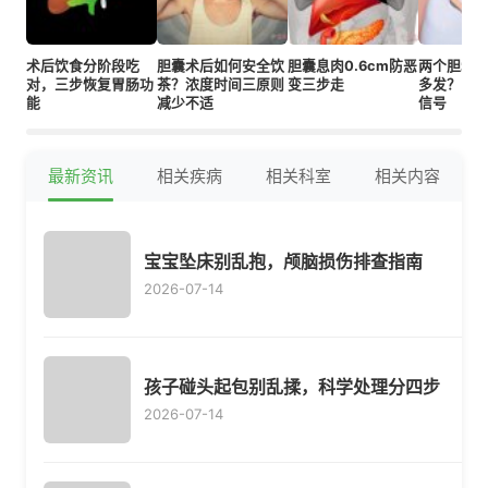
术后饮食分阶段吃
胆囊术后如何安全饮
胆囊息肉0.6cm防恶
两个胆囊
对，三步恢复胃肠功
茶？浓度时间三原则
变三步走
多发？医
能
减少不适
信号
最新资讯
相关疾病
相关科室
相关内容
宝宝坠床别乱抱，颅脑损伤排查指南
2026-07-14
孩子碰头起包别乱揉，科学处理分四步
2026-07-14