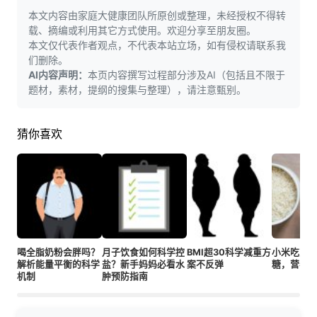
本文内容由家庭大健康团队所原创或整理，未经授权不得转
载、摘编或利用其它方式使用。欢迎分享至朋友圈。
本文仅代表作者观点，不代表本站立场，如有侵权请联系我
们删除。
AI内容声明：
本页内容撰写过程部分涉及AI（包括且不限于
题材，素材，提纲的搜集与整理），请注意甄别。
猜你喜欢
喝全脂奶粉会胖吗？
月子饮食如何科学控
BMI超30科学减重方
小米吃对
解析能量平衡的科学
盐？新手妈妈必看水
案不反弹
糖，营养
机制
肿预防指南