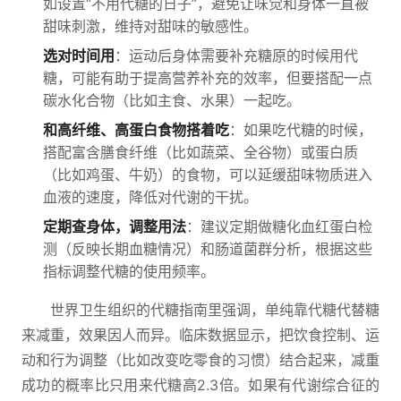
如设置“不用代糖的日子”，避免让味觉和身体一直被
甜味刺激，维持对甜味的敏感性。
选对时间用
：运动后身体需要补充糖原的时候用代
糖，可能有助于提高营养补充的效率，但要搭配一点
碳水化合物（比如主食、水果）一起吃。
和高纤维、高蛋白食物搭着吃
：如果吃代糖的时候，
搭配富含膳食纤维（比如蔬菜、全谷物）或蛋白质
（比如鸡蛋、牛奶）的食物，可以延缓甜味物质进入
血液的速度，降低对代谢的干扰。
定期查身体，调整用法
：建议定期做糖化血红蛋白检
测（反映长期血糖情况）和肠道菌群分析，根据这些
指标调整代糖的使用频率。
世界卫生组织的代糖指南里强调，单纯靠代糖代替糖
来减重，效果因人而异。临床数据显示，把饮食控制、运
动和行为调整（比如改变吃零食的习惯）结合起来，减重
成功的概率比只用来代糖高2.3倍。如果有代谢综合征的