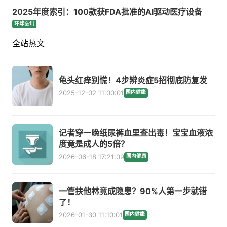
2025年度索引：100款获FDA批准的AI驱动医疗设备
环球医讯
全站热文
龟头红痒别慌！4步辨炎症5招彻底防复发
2025-12-02 11:00:01
国内健康
记者穿一晚纸尿裤血里查出毒！宝宝血液浓
度竟是成人的5倍？
2026-06-18 17:21:09
国内健康
一管扶他林竟成隐患？90%人第一步就错
了！
2026-01-30 11:10:01
国内健康