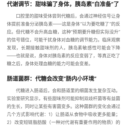
代谢调节：甜味骗了身体，胰岛素“白准备”了
口腔里的甜味受体尝到代糖后，会通过神经信号让身
体提前准备分泌胰岛素——这是身体“以为要吃糖了”的反
应。但代糖不会升高血糖，这种“预期要升糖但实际没升”
的信号错位，可能干扰身体对血糖的调节能力。临床观察
发现，长期接触甜味剂的人，胰岛素敏感性可能会下降
——也就是说，身体对胰岛素的反应变弱了，等真正吃了
糖之后，身体处理血糖的能力可能会变差。
肠道菌群：代糖会改变“肠内小环境”
代糖进入肠道后，会和肠道里的细菌发生复杂互动。
实验室研究显示，有些甜味剂可能抑制双歧杆菌等有益菌
的生长，同时让某些有害菌变多。这种菌群的变化会通过
几个方式影响代谢：1）让肠道从食物中吸收更多能量；
2）改变短链脂肪酸（一种对代谢有重要作用的物质）的