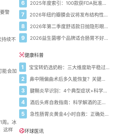
6
2025年度索引：100款获FDA批准的AI驱动医疗设备
要警
7
2026年纽约瓣膜会议将发布结构性心脏病最新研究成果
8
2026年第二季度舒适款日抛隐形眼镜推荐，优瞳主打长效佩戴体验
9
2026益生菌哪个品牌适合肠胃不好的人，常年饱受肠胃病痛看过来，梳理实用十大品牌
状持续不
健康科普
1
宝宝转奶选奶粉：三大维度助平稳过渡
可能会加
2
鼻中隔偏曲术后多久能恢复？关键看这几点
3
腱鞘炎早识别：4个典型症状+科学应对，避免关节卡壳
4
酒后头疼自救指南：科学解酒的正确打开方式
5
急性肠胃炎黄金4小时自救：正确处置与误区避坑关键
1周。冰
，这样
环球医讯