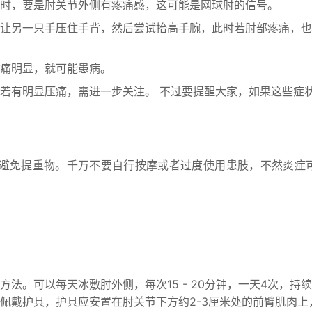
时，要是肘关节外侧有疼痛感，这可能是网球肘的信号。
让另一只手压住手背，然后尝试抬高手腕，此时若肘部疼痛，也
疼痛明显，就可能患病。
若有明显压痛，需进一步关注。 不过要提醒大家，如果这些症
避免提重物。千万不要自行按摩或者过度使用患肢，不然炎症
法。可以每天冰敷肘外侧，每次15 - 20分钟，一天4次，持续
佩戴护具，护具应安置在肘关节下方约2-3厘米处的前臂肌肉上