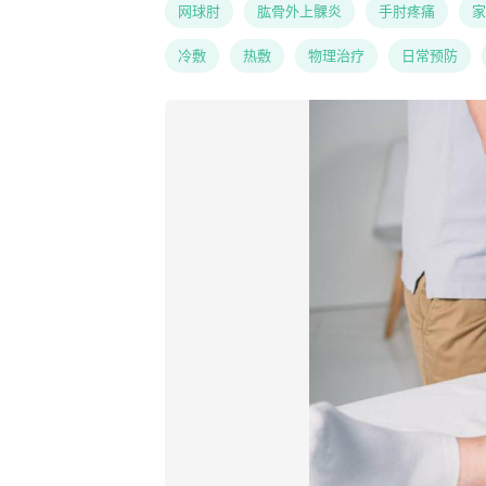
网球肘
肱骨外上髁炎
手肘疼痛
家
冷敷
热敷
物理治疗
日常预防