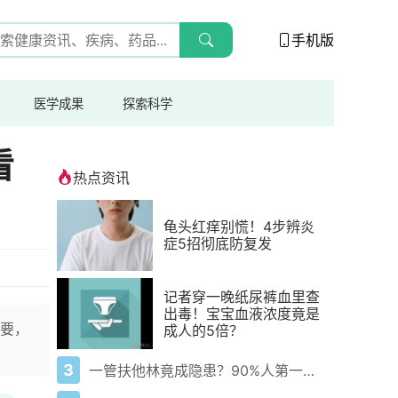
手机版
医学成果
探索科学
看
热点资讯
龟头红痒别慌！4步辨炎
症5招彻底防复发
记者穿一晚纸尿裤血里查
出毒！宝宝血液浓度竟是
要，
成人的5倍？
3
一管扶他林竟成隐患？90%人第一步就错了！