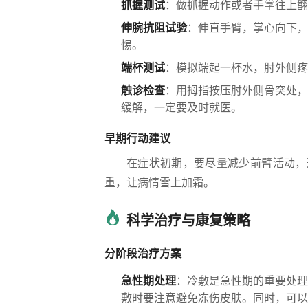
抓握测试
：做抓握动作或者手掌往上翻
伸腕抗阻试验
：伸直手臂，掌心向下，
惕。
端杯测试
：模拟端起一杯水，肘外侧
触诊检查
：用拇指按压肘外侧骨突处，
缓解，一定要及时就医。
早期行动建议
在症状初期，要尽量减少前臂活动，
重，让病情雪上加霜。
科学治疗与康复策略
分阶段治疗方案
急性期处理
：冷敷是急性期的重要处理方
敷时要注意避免冻伤皮肤。同时，可以