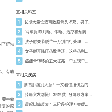
相关科室
1
长期大量饮酒可致股骨头坏死，男子案例警示
2
‘网球腿’咋判断、诊断、治疗和预防？一文讲清！
3
孩子肘关节脱位千万别自行处理！正确方法快了解！
时了解恢
4
女子掰开降压药致昏迷，这些药别乱掰开吃
5
癌症骨转移的五大征兆，早发现早治疗
息，有助
相关疾病
1
脚背肿痛别大意！一文看懂扭伤后的科学应对
2
膝痛突发别慌！3R急救+分阶段方案防复发
。要学会
3
晨起脚痛反复？三阶段护理方案缓解足底筋膜炎
康复的原