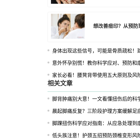
想改善痘印？从预防
身体出现这些信号，可能是骨质疏松！
意外怀孕别慌！教你科学应对、预防和
家长必看！腰凳背带使用五大原则及风
相关文章
脚背肿痛别大意！一文看懂扭伤后的科
晨起脚痛反复？三阶段护理方案缓解足
脚踝扭伤科学应对指南：从应急处理到
低头族注意！护颈五招预防颈椎变形风