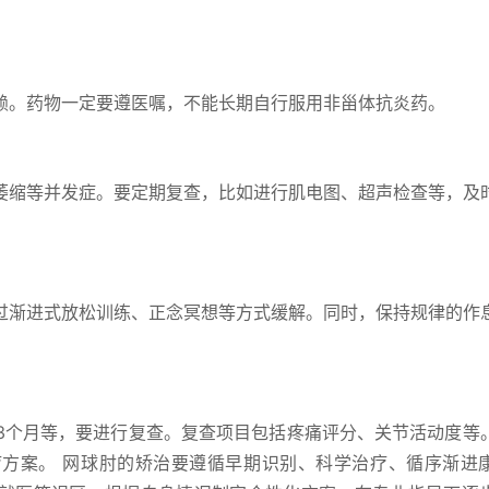
赖。药物一定要遵医嘱，不能长期自行服用非甾体抗炎药。
萎缩等并发症。要定期复查，比如进行肌电图、超声检查等，及
过渐进式放松训练、正念冥想等方式缓解。同时，保持规律的作
、3个月等，要进行复查。复查项目包括疼痛评分、关节活动度等
方案。 网球肘的矫治要遵循早期识别、科学治疗、循序渐进