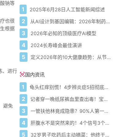
酸钠等
1
2025年6月28日人工智能新闻综述
疗也很
2
从AI设计到基因编辑：2026年制药领域重大突破
生根据
3
2026年必知的顶级医疗AI模型
4
2024长寿峰会最佳演讲
5
定义2026年的10大健康趋势：从节律健康到冷热交替疗法
练、进行
国内资讯
1
龟头红痒别慌！4步辨炎症5招彻底防复发
2
记者穿一晚纸尿裤血里查出毒！宝宝血液浓度竟是成人的5倍？
，避免
3
一管扶他林竟成隐患？90%人第一步就错了！
4
肝腹水不是突然来的！4个信号3个管理要点别等肚子鼓起来
5
32岁男子吃药后主动摘菜：他终于活过来了？