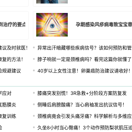
到治疗的要点全给你！
孕期感染风疹病毒致宝宝
建议及时就医！
异常出汗暗藏哪些疾病信号？该如何预防和管
康复的方法！
脖子响就一定是颈椎病吗？看完这篇你就懂了
险规避建议
40岁以上女性注意！卵巢癌防治建议请收好
学应对
膝痛突发别慌！3R急救+分阶段方案防复发
底筋膜炎
侧睡后肩膀酸痛？当心肩袖发出抗议信号！
康复训练
颈椎病竟会引发头痛牙痛？科学解析与多维应
险
久坐8小时当心臀痛！3个动作预防梨状肌压