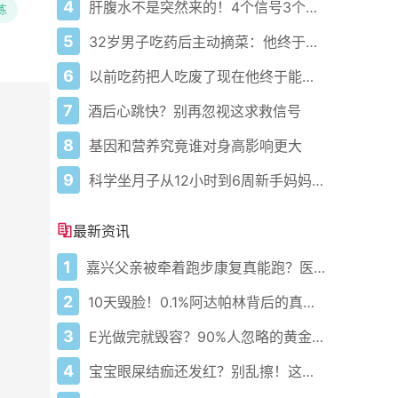
4
肝腹水不是突然来的！4个信号3个管理要点别等肚子鼓起来
练
5
32岁男子吃药后主动摘菜：他终于活过来了？
6
以前吃药把人吃废了现在他终于能好起来了
7
酒后心跳快？别再忽视这求救信号
8
基因和营养究竟谁对身高影响更大
9
科学坐月子从12小时到6周新手妈妈必藏护理攻略
最新资讯
1
嘉兴父亲被牵着跑步康复真能跑？医生悄悄说这5步错一步就白练
2
10天毁脸！0.1%阿达帕林背后的真相你敢看吗？
3
E光做完就毁容？90%人忽略的黄金7天护理真相！
4
宝宝眼屎结痂还发红？别乱擦！这病正在偷偷堵住泪道