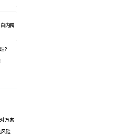
患白内障，病因咋应对？
理？
！
！
对方案
迫风险