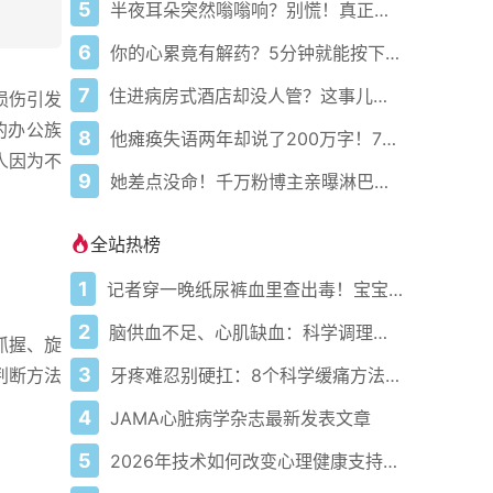
5
半夜耳朵突然嗡嗡响？别慌！真正原因可能和你想的完全不一样
6
你的心累竟有解药？5分钟就能按下暂停键！
7
住进病房式酒店却没人管？这事儿到底谁来负责！
损伤引发
的办公族
8
他瘫痪失语两年却说了200万字！7岁女儿听爸爸讲笑话笑出声
人因为不
9
她差点没命！千万粉博主亲曝淋巴结肿大竟是癌症前兆
全站热榜
1
记者穿一晚纸尿裤血里查出毒！宝宝血液浓度竟是成人的5倍？
2
脑供血不足、心肌缺血：科学调理全攻略
抓握、旋
3
牙疼难忍别硬扛：8个科学缓痛方法收好
判断方法
4
JAMA心脏病学杂志最新发表文章
5
2026年技术如何改变心理健康支持的获取方式