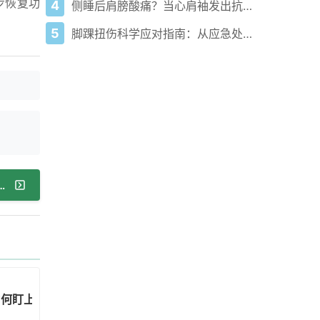
步恢复功
4
侧睡后肩膀酸痛？当心肩袖发出抗议信号！
5
脚踝扭伤科学应对指南：从应急处理到康复训练
腺癌？快定制你的个性化健康管理方案！
为何盯上中年男性？