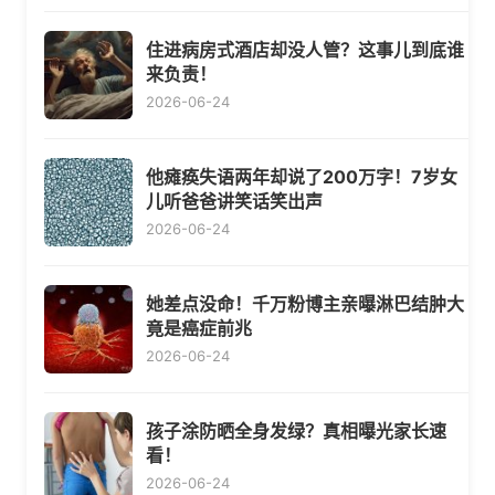
住进病房式酒店却没人管？这事儿到底谁
来负责！
2026-06-24
他瘫痪失语两年却说了200万字！7岁女
儿听爸爸讲笑话笑出声
2026-06-24
她差点没命！千万粉博主亲曝淋巴结肿大
竟是癌症前兆
2026-06-24
孩子涂防晒全身发绿？真相曝光家长速
看！
2026-06-24