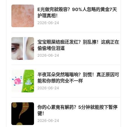
E光做完就毁容？90%人忽略的黄金7天
护理真相！
2026-06-24
宝宝眼屎结痂还发红？别乱擦！这病正在
偷偷堵住泪道
2026-06-24
半夜耳朵突然嗡嗡响？别慌！真正原因可
能和你想的完全不一样
2026-06-24
你的心累竟有解药？5分钟就能按下暂停
键！
2026-06-24