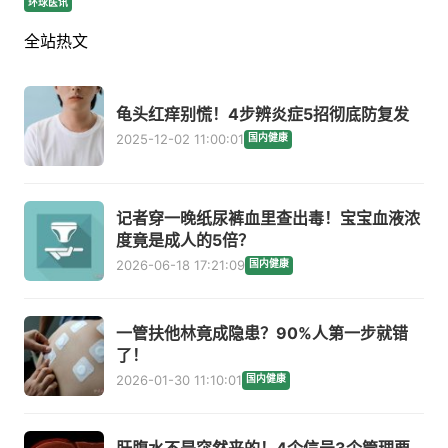
环球医讯
全站热文
龟头红痒别慌！4步辨炎症5招彻底防复发
2025-12-02 11:00:01
国内健康
记者穿一晚纸尿裤血里查出毒！宝宝血液浓
度竟是成人的5倍？
2026-06-18 17:21:09
国内健康
一管扶他林竟成隐患？90%人第一步就错
了！
2026-01-30 11:10:01
国内健康
肝腹水不是突然来的！4个信号3个管理要