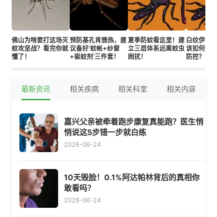
佛山为啥要打这场灭
预防基孔肯雅热，建
夏季防蚊看这里！建
白纹伊蚊
蚊攻坚战？看完你就
议备好‘蚊帐+纱窗
立三层体系远离蚊虫
该如何做
懂了！
+驱蚊剂’三件套！
困扰！
防控？
最新资讯
相关疾病
相关科室
相关内容
嘉兴父亲被牵着跑步康复真能跑？医生悄
悄说这5步错一步就白练
2026-06-24
10天毁脸！0.1%阿达帕林背后的真相你
敢看吗？
2026-06-24