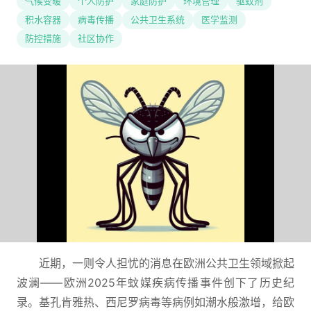
气候变暖
个人防护
家庭防护
环境管理
驱蚊剂
积水容器
病毒传播
公共卫生系统
医学监测
防控措施
社区协作
近期，一则令人担忧的消息在欧洲公共卫生领域掀起
波澜——欧洲2025年蚊媒疾病传播事件创下了历史纪
录。基孔肯雅热、西尼罗病毒等病例如潮水般激增，给欧