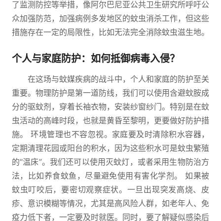
了监测防控等举措，像阿尔巴尼亚公共卫生研究所呼吁公
众加强防范，加强病例多发地区的蚊虫消杀工作，但这些
措施存在一定的局限性，比如无法完全消除蚊虫滋生地。
个人与家庭防护：如何抵御病毒入侵？
在这场与蚊媒疾病的战斗中，个人和家庭的防护至关
重要。物理防护是第一道防线，我们可以使用含避蚊胺成
分的驱蚊剂，穿着长袖衣物，安装纱窗纱门。特别是在蚊
虫活动的高峰时段，也就是黄昏至黎明，更要做好防护措
施。 环境管理也不容忽视。家庭要及时清除积水容器，
定期清理花园或阳台的积水，因为这些积水可是蚊虫繁殖
的“温床”。我们还可以使用灭蚊灯，或者采用生物防治方
法，比如养食蚊鱼，尽量避免使用有害化学剂。 如果被
蚊虫叮咬后，要密切观察症状。一旦出现突发高烧、皮
疹、意识模糊等情况，尤其是高风险人群，如老年人、免
疫力低下者，一定要及时就医。同时，要了解疑似感染后