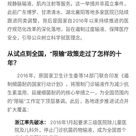
规静脉输液、肌内注射等服务。这一举措并非孤立事件，
此前广东博罗、甘肃清水、湖北襄阳等地多家医院已陆续
跟进同类调整，背后是国家自2016年以来持续推进的医
疗规范化改革的深化落地，旨在遏制过度输液、保障医疗
安全，引导公众树立科学就医理念。
从试点到全国，“限输”政策走过了怎样的十
年？
2016年，原国家卫生计生委等14部门联合印发《遏
制细菌耐药国家行动计划》，将限制门诊输液作为减少抗
生素滥用、延缓细菌耐药的核心举措之一，为全国范围内
的“限输”工作定下顶层基调。此后，各地逐步推进试点并
扩大覆盖：
浙江率先破冰：
2016年1月起要求三级医院除儿童医
院及儿科外，停止门诊抗菌药物输液，成为全国首个