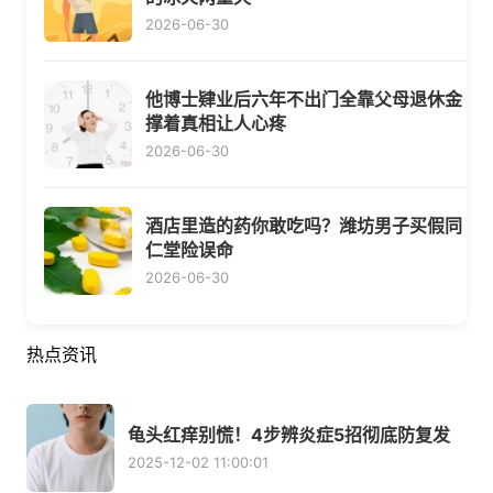
2026-06-30
他博士肄业后六年不出门全靠父母退休金
撑着真相让人心疼
2026-06-30
酒店里造的药你敢吃吗？潍坊男子买假同
仁堂险误命
2026-06-30
热点资讯
龟头红痒别慌！4步辨炎症5招彻底防复发
2025-12-02 11:00:01