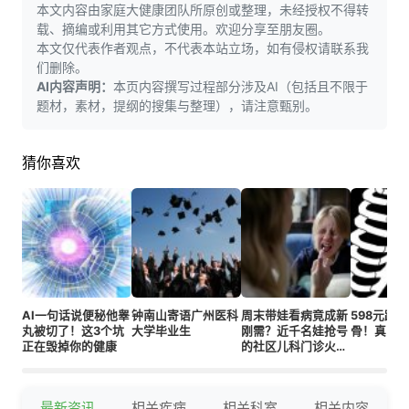
本文内容由家庭大健康团队所原创或整理，未经授权不得转
载、摘编或利用其它方式使用。欢迎分享至朋友圈。
本文仅代表作者观点，不代表本站立场，如有侵权请联系我
们删除。
AI内容声明：
本页内容撰写过程部分涉及AI（包括且不限于
题材，素材，提纲的搜集与整理），请注意甄别。
猜你喜欢
AI一句话说便秘他睾
钟南山寄语广州医科
周末带娃看病竟成新
598元踩
丸被切了！这3个坑
大学毕业生
刚需？近千名娃抢号
骨！真凶
正在毁掉你的健康
的社区儿科门诊火
了！
最新资讯
相关疾病
相关科室
相关内容