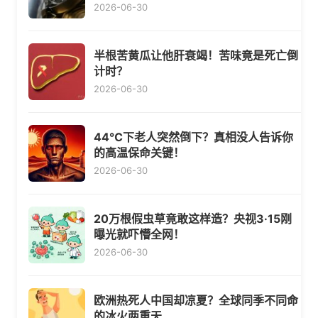
2026-06-30
半根苦黄瓜让他肝衰竭！苦味竟是死亡倒
计时？
2026-06-30
44℃下老人突然倒下？真相没人告诉你
的高温保命关键！
2026-06-30
20万根假虫草竟敢这样造？央视3·15刚
曝光就吓懵全网！
2026-06-30
欧洲热死人中国却凉夏？全球同季不同命
的冰火两重天