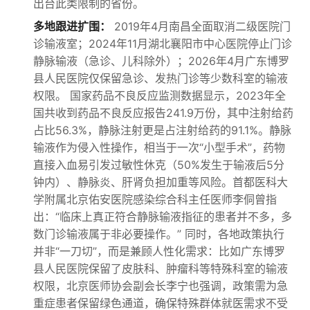
出台此类限制的省份。
多地跟进扩围：
2019年4月南昌全面取消二级医院门
诊输液室；2024年11月湖北襄阳市中心医院停止门诊
静脉输液（急诊、儿科除外）；2026年4月广东博罗
县人民医院仅保留急诊、发热门诊等少数科室的输液
权限。 国家药品不良反应监测数据显示，2023年全
国共收到药品不良反应报告241.9万份，其中注射给药
占比56.3%，静脉注射更是占注射给药的91.1%。静脉
输液作为侵入性操作，相当于一次“小型手术”，药物
直接入血易引发过敏性休克（50%发生于输液后5分
钟内）、静脉炎、肝肾负担加重等风险。首都医科大
学附属北京佑安医院感染综合科主任医师李侗曾指
出：“临床上真正符合静脉输液指征的患者并不多，多
数门诊输液属于非必要操作。” 同时，各地政策执行
并非“一刀切”，而是兼顾人性化需求：比如广东博罗
县人民医院保留了皮肤科、肿瘤科等特殊科室的输液
权限，北京医师协会副会长李宁也强调，政策需为急
重症患者保留绿色通道，确保特殊群体就医需求不受