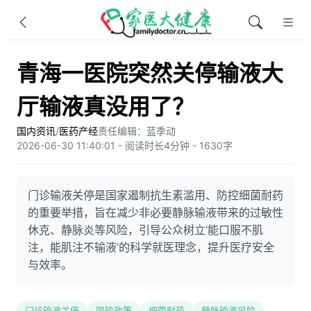
青海一医院突然关停输液大
厅输液真没用了？
国内资讯
/
医药产经
责任编辑：蓝季动
2026-06-30 11:40:01 - 阅读时长4分钟 - 1630字
门诊输液关停是国家遏制抗生素滥用、防控细菌耐药
的重要举措，旨在减少非必要静脉输液带来的过敏性
休克、静脉炎等风险，引导公众树立‘能口服不肌
注，能肌注不输液’的科学就医理念，提升医疗安全
与效率。
门诊输液关停
限输政策
细菌耐药
静脉输液风险