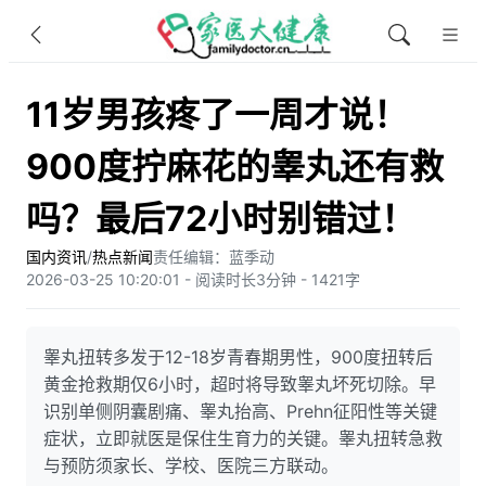
11岁男孩疼了一周才说！
900度拧麻花的睾丸还有救
吗？最后72小时别错过！
国内资讯
/
热点新闻
责任编辑：蓝季动
2026-03-25 10:20:01 - 阅读时长3分钟 - 1421字
睾丸扭转多发于12-18岁青春期男性，900度扭转后
黄金抢救期仅6小时，超时将导致睾丸坏死切除。早
识别单侧阴囊剧痛、睾丸抬高、Prehn征阳性等关键
症状，立即就医是保住生育力的关键。睾丸扭转急救
与预防须家长、学校、医院三方联动。