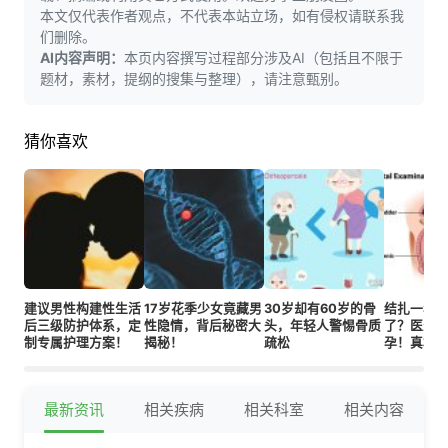
本文仅代表作者观点，不代表本站立场，如有侵权请联系我
们删除。
AI内容声明：
本页内容撰写过程部分涉及AI（包括且不限于
题材，素材，提纲的搜集与整理），请注意甄别。
猜你喜欢
建议男性构建性生活
17岁花季少女竟藏男
30岁却有60岁的骨
结扎一年
后三级防护体系，定
性隐情，背后秘密大
头，年轻人警惕骨质
了？医生
制专属护理方案！
揭秘！
疏松
孕！真相
最新资讯
相关疾病
相关科室
相关内容