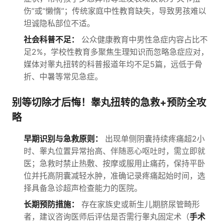
伤”或“懒惰”；传统家庭中性教育缺失，导致男孩难以
坦诚隐私部位不适。
社会科普不足：
公众健康教育中男性急症内容占比不
足2%，学校性教育多聚焦生理知识而忽略急症应对，
媒体对睾丸扭转的科普报道年均不足5篇，远低于骨
折、中暑等常见急症。
别等切除才后悔！睾丸扭转的急救+预防全攻
略
早期识别与急救原则：
出现单侧阴囊持续疼痛超2小
时、睾丸位置异常抬高、伴随恶心呕吐时，需立即就
医；急救时禁止热敷、按摩或服用止痛药，保持平卧
位并托高阴囊减轻水肿，准确记录疼痛起始时间，选
择具备急诊超声检查能力的医院。
长期预防措施：
存在家族史或新生儿期脐尿管畸形
者，建议咨询医师后评估是否需行睾丸固定术（
手术