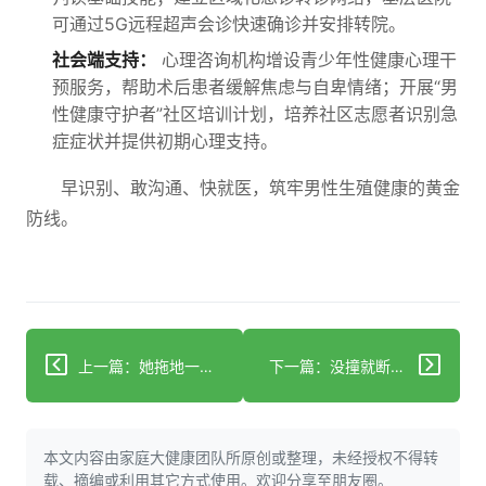
可通过5G远程超声会诊快速确诊并安排转院。
社会端支持：
心理咨询机构增设青少年性健康心理干
预服务，帮助术后患者缓解焦虑与自卑情绪；开展“男
性健康守护者”社区培训计划，培养社区志愿者识别急
症症状并提供初期心理支持。
早识别、敢沟通、快就医，筑牢男性生殖健康的黄金
防线。
上一篇：她拖地一个月后差点没命！竟因这个家家都有的东西
下一篇：没撞就断韧带？穆迪膝盖在替你喊救命！
本文内容由家庭大健康团队所原创或整理，未经授权不得转
载、摘编或利用其它方式使用。欢迎分享至朋友圈。