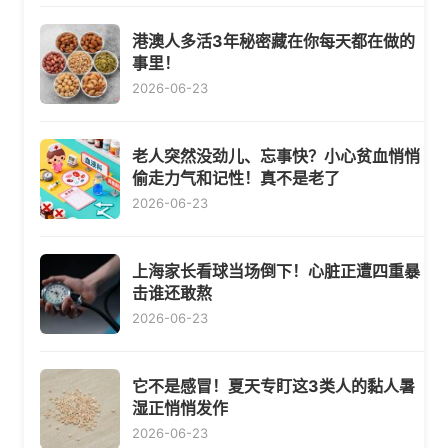
港澳人多活3年秘密藏在你每天都在做的
事里！
2026-06-23
老人突然没劲儿、忘事快？小心贫血悄悄
偷走力气和记性！真不是老了
2026-06-23
上海家长看球当场倒下！心脏正遭四重暴
击谁还敢熬
2026-06-23
它不是感冒！夏天专盯这3类人的黏人暑
湿正悄悄发作
2026-06-23