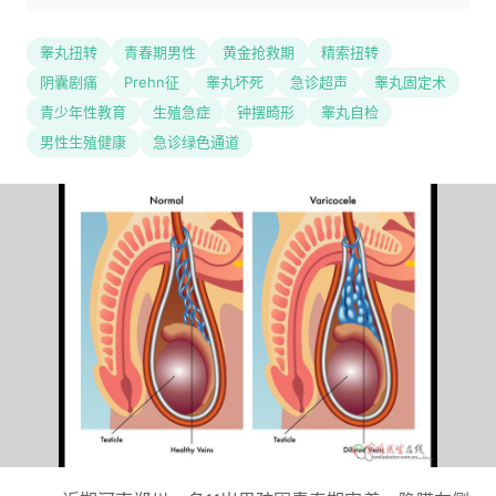
睾丸扭转
青春期男性
黄金抢救期
精索扭转
阴囊剧痛
Prehn征
睾丸坏死
急诊超声
睾丸固定术
青少年性教育
生殖急症
钟摆畸形
睾丸自检
男性生殖健康
急诊绿色通道