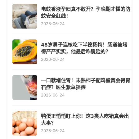
电蚊香液孕妇真不敢开？孕晚期才懂的防
蚊安全红线！
2026-06-24
48岁男子连核吃下半筐杨梅！肠道被堵
得严严实实，他最后咋脱险的？
2026-06-24
一口就堵住胃！未熟柿子配鸡蛋真会得胃
石症？医生紧急提醒
2026-06-24
鸭蛋正悄悄盯上你！这3类人吃错真会出
大事？
2026-06-24