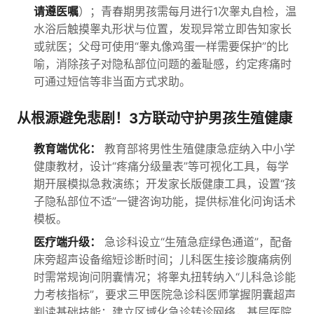
请遵医嘱
）；青春期男孩需每月进行1次睾丸自检，温
水浴后触摸睾丸形状与位置，发现异常立即告知家长
或就医；父母可使用“睾丸像鸡蛋一样需要保护”的比
喻，消除孩子对隐私部位问题的羞耻感，约定疼痛时
可通过短信等非当面方式求助。
从根源避免悲剧！3方联动守护男孩生殖健康
教育端优化：
教育部将男性生殖健康急症纳入中小学
健康教材，设计“疼痛分级量表”等可视化工具，每学
期开展模拟急救演练；开发家长版健康工具，设置“孩
子隐私部位不适”一键咨询功能，提供标准化问询话术
模板。
医疗端升级：
急诊科设立“生殖急症绿色通道”，配备
床旁超声设备缩短诊断时间；儿科医生接诊腹痛病例
时需常规询问阴囊情况；将睾丸扭转纳入“儿科急诊能
力考核指标”，要求三甲医院急诊科医师掌握阴囊超声
判读基础技能；建立区域化急诊转诊网络，基层医院