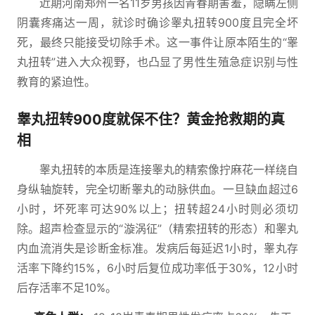
近期河南郑州一名11岁男孩因青春期害羞，隐瞒左侧
阴囊疼痛达一周，就诊时确诊睾丸扭转900度且完全坏
死，最终只能接受切除手术。这一事件让原本陌生的“睾
丸扭转”进入大众视野，也凸显了男性生殖急症识别与性
教育的紧迫性。
睾丸扭转900度就保不住？黄金抢救期的真
相
睾丸扭转的本质是连接睾丸的精索像拧麻花一样绕自
身纵轴旋转，完全切断睾丸的动脉供血。一旦缺血超过6
小时，坏死率可达90%以上；扭转超24小时则必须切
除。超声检查显示的“漩涡征”（精索扭转的形态）和睾丸
内血流消失是诊断金标准。发病后每延迟1小时，睾丸存
活率下降约15%，6小时后复位成功率低于30%，12小时
后存活率不足10%。