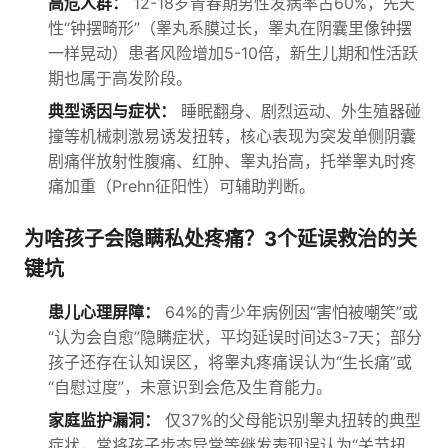
高危人群：
12-18岁青春期男性发病率占60%，先天
性“钟摆畸形”（睾丸系膜过长，睾丸在阴囊里像钟摆
一样晃动）患者风险增加5-10倍，新生儿期和性活跃
期也属于高发阶段。
典型诱因与症状：
睡眠翻身、剧烈运动、外生殖器碰
撞等机械刺激易诱发扭转，核心表现为突发单侧阴囊
剧痛伴放射性腹痛、红肿、睾丸抬高，托举睾丸时疼
痛加重（Prehn征阳性）可辅助判断。
为啥孩子会隐瞒私处疼痛？3个延误救治的关
键坑
患儿心理屏障：
64%的青少年病例因“害怕被嘲笑”或
“认为会自愈”隐瞒症状，平均延误时间达3-7天；部分
孩子还存在认知误区，将睾丸疼痛误认为“生长痛”或
“自慰过度”，未意识到会危及生育能力。
家庭监护漏洞：
仅37%的父母能识别睾丸扭转的典型
症状，常将孩子步态异常等继发表现误认为“关节扭