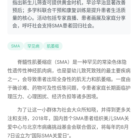
指出新生儿筛查可提供黄金时机，早诊早治显著改善
预后；多学科联合干预和康复训练是提升患者生活质
量的核心。活动包括专家直播、患者画展及家庭分享
会，呼吁社会支持SMA患者回归社会。
SMA
罕见病
肌萎缩
脊髓性肌萎缩症（SMA）是一种罕见的常染色体隐
性遗传性神经肌肉病，也是婴幼儿致死致残的最主要疾病
之一，会导致患者出现全身性的肌无力和肌萎缩。一度由
于确诊难、药物可及性低等问题，令患者家庭长期面临护
理压力、心理困扰、经济负担等诸多困境。
为了让这一小群体为社会大众所知晓，并得到更多关
注和支持，2018年，国内首个SMA患者组织美儿SMA关
爱中心与北京市病痛挑战基金会联合倡议，将每年的8月
7日设立为“国际SMA关爱日”。