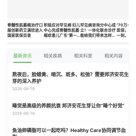
脊髓性肌萎缩治疗口
积极应对罕见病 妇儿
罕见病咨询分中心成
“70万一
服创新药艾满欣进入
中心完成脊髓性肌萎
立！一体化联合诊疗
医保，患
国家医保目录
缩症患儿广东“第一
能给我们带来怎样的
一刻，我等
针”
便利？
最新资讯
相关疾病
相关科室
相关内容
熬夜后，脸蜡黄、暗沉、斑多、松弛？需要邦济安花生
芽的深入养护
2026-06-19
睡觉是高级的养颜抗衰 邦济安花生芽让你“睡个好觉”
2026-06-19
鱼油卵磷脂可以一起吃吗？Healthy Care协同调节血