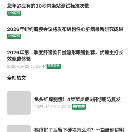
您年龄应有的30秒内坐站测试标准次数
环球医讯
2026年纽约瓣膜会议将发布结构性心脏病最新研究成果
环球医讯
2026年第二季度舒适款日抛隐形眼镜推荐，优瞳主打长
效佩戴体验
2026-05-29 15:39:44
医药资讯
全站热文
龟头红痒别慌！4步辨炎症5招彻底防复发
2025-12-02 11:00:01
国内健康
痤疮好了后留下硬块怎么消？一篇给你讲明