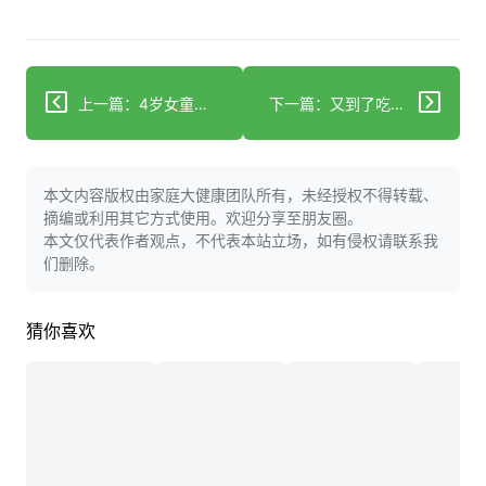
上一篇：4岁女童小区被狗撕咬遍体鳞伤 被狗咬伤后该怎么办？
下一篇：又到了吃荔枝的旺季 警惕这种要命的“荔枝病”
本文内容版权由家庭大健康团队所有，未经授权不得转载、
摘编或利用其它方式使用。欢迎分享至朋友圈。
本文仅代表作者观点，不代表本站立场，如有侵权请联系我
们删除。
猜你喜欢