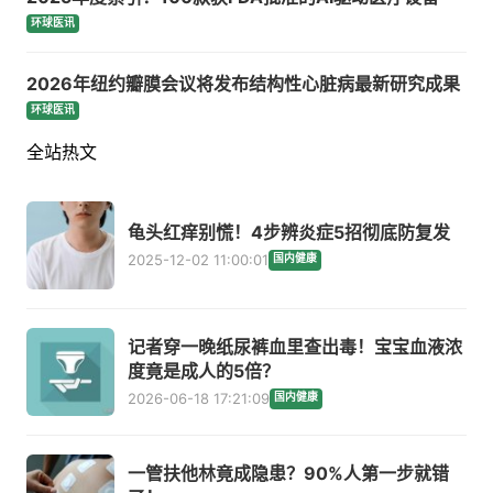
环球医讯
2026年纽约瓣膜会议将发布结构性心脏病最新研究成果
环球医讯
全站热文
龟头红痒别慌！4步辨炎症5招彻底防复发
2025-12-02 11:00:01
国内健康
记者穿一晚纸尿裤血里查出毒！宝宝血液浓
度竟是成人的5倍？
2026-06-18 17:21:09
国内健康
一管扶他林竟成隐患？90%人第一步就错