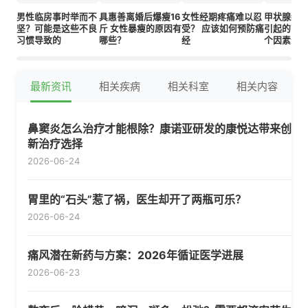
男性临房事时举而不
具惠善离婚后爆瘦16
女性经期疼痛难以忍
甲状腺结
坚？可能是这些不良
斤 女性暴瘦的原因有
受？ 应该如何预防痛
引起的？常
习惯导致的
哪些？
经
个因素影
最新资讯
相关疾病
相关科室
相关内容
鼻窦炎怎么治疗才能根除？康诺亚研发的康悦达带来创
新治疗选择
2026-06-24
胃里的“石头”惹了祸，医生却开了两瓶可乐？
2026-06-24
痛风潜在新药与方案：2026年循证医学进展
2026-06-23