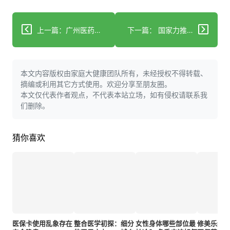
上一篇：广州医药集团有限公司介绍
下一篇： 国家力推健康医疗数据大平台 将推动分级诊疗和精准医疗
本文内容版权由家庭大健康团队所有，未经授权不得转载、
摘编或利用其它方式使用。欢迎分享至朋友圈。
本文仅代表作者观点，不代表本站立场，如有侵权请联系我
们删除。
猜你喜欢
医保卡使用乱象存在
整合医学初探：细分
女性身体哪些部位最
修美乐纳