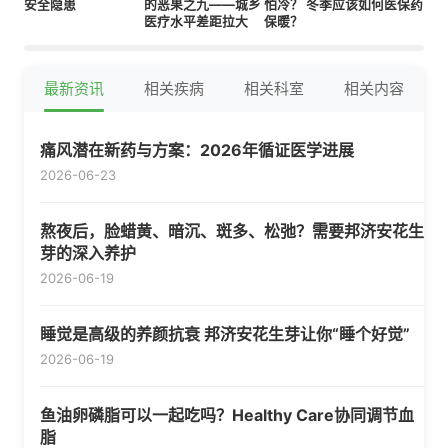
安全隐患
的恶果之九——城乡
怕冷？ 冬季应该如何
医保药品
医疗水平差距拉大
保暖？
最新资讯
相关疾病
相关科室
相关内容
痛风潜在新药与方案：2026年循证医学进展
2026-06-23
熬夜后，脸蜡黄、暗沉、斑多、松弛？需要邦济安花生
芽的深入养护
2026-06-19
睡觉是高级的养颜抗衰 邦济安花生芽让你“睡个好觉”
2026-06-19
鱼油卵磷脂可以一起吃吗？Healthy Care协同调节血
脂