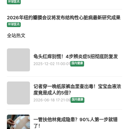
环球医讯
2026年纽约瓣膜会议将发布结构性心脏病最新研究成果
环球医讯
全站热文
龟头红痒别慌！4步辨炎症5招彻底防复发
2025-12-02 11:00:01
国内健康
记者穿一晚纸尿裤血里查出毒！宝宝血液浓
度竟是成人的5倍？
2026-06-18 17:21:09
国内健康
一管扶他林竟成隐患？90%人第一步就错
了！