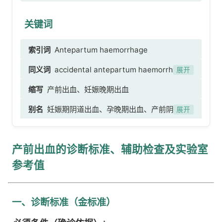
关键词
索引词
Antepartum haemorrhage
同义词
accidental antepartum haemorrhage、
展开
antepartum haemorrhage NOS、APH -
缩写
产前出血、妊娠晚期出血
[antepartum haemorrhage]、haemorrhage of
别名
妊娠期阴道出血、孕晚期出血、产前阴道出
pregnancy NOS、haemorrhagic complication
展开
血
of pregnancy、意外的产前出血 [possible
translation]、产前出血NOS [possible
产前出血的诊断标准、辅助检查及实验室
translation]、APH[产前出血] [possible
参考值
translation]、妊娠期出血NOS [possible
translation]、妊娠期出血性并发症 [possible
translation]
一、诊断标准（金标准）