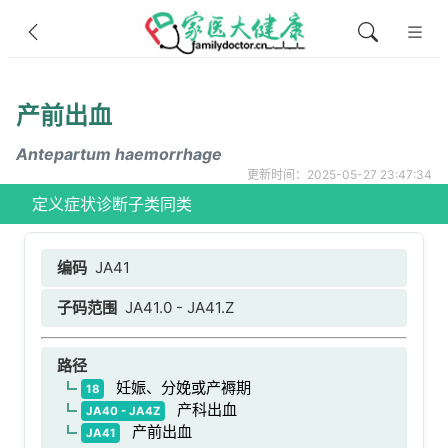
产前出血
Antepartum haemorrhage
更新时间：2025-05-27 23:47:34
定义
症状
诊断
子类
同类
编码
JA41
子码范围
JA41.0 - JA41.Z
路径
妊娠、分娩或产褥期
18
产科出血
JA40 - JA4Z
产前出血
JA41