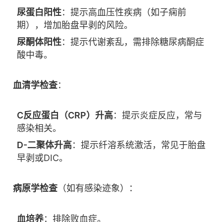
尿蛋白阳性
：提示高血压性疾病（如子痫前
期），增加胎盘早剥的风险。
尿酮体阳性
：提示代谢紊乱，需排除糖尿病酮症
酸中毒。
血清学检查
：
C反应蛋白（CRP）升高
：提示炎症反应，常与
感染相关。
D-二聚体升高
：提示纤溶系统激活，常见于胎盘
早剥或DIC。
病原学检查
（如有感染迹象）：
血培养
：排除败血症。