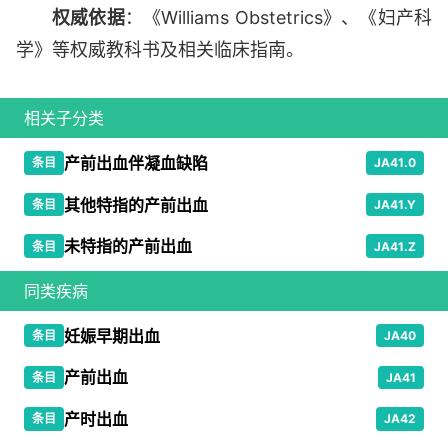
权威依据
：《Williams Obstetrics》、《妇产科
学》等权威教科书及相关临床指南。
相关子分类
产前出血伴凝血缺陷
条目
JA41.0
其他特指的产前出血
条目
JA41.Y
未特指的产前出血
条目
JA41.Z
同类疾病
妊娠早期出血
条目
JA40
产前出血
条目
JA41
产时出血
条目
JA42