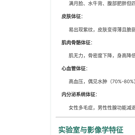
满月脸、水牛背、腹部肥胖但四
皮肤体征
：
易出现紫纹，皮肤变得薄且脆弱（
肌肉骨骼体征
：
肌无力，骨密度下降，身高降低（
心血管体征
：
高血压，偶见水肿（70%-80
内分泌系统体征
：
女性多毛症，男性性腺功能减退（
实验室与影像学特征