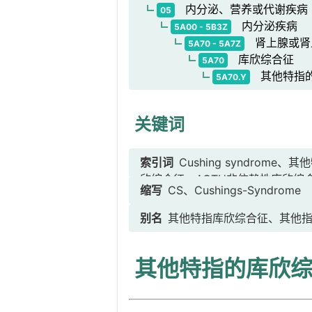
内分泌、营养或代谢疾病
05
内分泌疾病
5A00 - 5B3Z
肾上腺或肾
5A70 - 5A7Z
库欣综合征
5A70
其他特指的
5A70.Y
关键词
索引词
Cushing syndro
欣综合征、ACTH非依赖性库欣综
缩写
CS、Cushings-Syndrome
侧肾上腺皮质增生引起的ACTH非
依赖性大结节肾上腺增生、促肾上
别名
其他特指库欣综合征、其他
结节性肾上腺皮质病、原发性色素沉
着-内分泌功能亢进、卡尼综合征、卡
其他特指的库欣
皮肤黏液瘤-蓝痣]综合征、LAM
瘤引起的非ACTH依赖性库欣综合
征、药剂所致库欣综合征、医源性