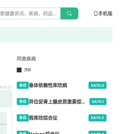
手机版
同类疾病
顶部
垂体依赖性库欣病
条目
5A70.0
:01:01
异位促肾上腺皮质激素综合征
条目
5A70.1
假库欣综合征
条目
5A70.2