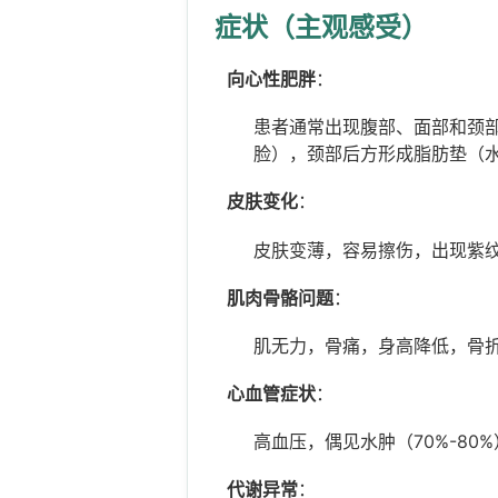
综合征
症状（主观感受）
向心性肥胖
：
患者通常出现腹部、面部和颈
脸），颈部后方形成脂肪垫（水牛
皮肤变化
：
皮肤变薄，容易擦伤，出现紫纹
肌肉骨骼问题
：
肌无力，骨痛，身高降低，骨折风
心血管症状
：
高血压，偶见水肿（70%-80
代谢异常
：