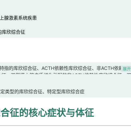
上腺激素系统疾患
库欣综合征
me、其他特指的库欣综合征、ACTH依赖性库欣综合征、非ACTH依赖性
展
合征、双侧肾上腺皮质增生引起的非ACTH依赖性库欣综合征、
依赖性库欣综合征、非ACTH依赖性大结节肾上腺增生、ACTH非
腺皮质激素非依赖性肾上腺皮质大结节增生症、原发性色素沉着
指定类型的库欣综合征、特定型库欣综合症
着性结节性肾上腺皮质病、Carney综合征、黏液瘤-点状色素
尼复合征、LAMB综合征、LAMB[雀斑痣-心脏黏液瘤-N黏膜
综合征的核心症状与体征
B[雀斑样痣、心房粘液瘤、皮肤黏膜黏液瘤、蓝痣]综合征、单侧肿
征、单侧肿瘤引起的ACTH非依赖性库欣综合征、药物性库欣综
皮质醇增多综合征、药物性库欣病、医源性库欣病、医源性库欣