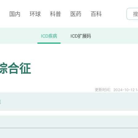
国内
环球
科普
医药
百科
ICD疾病
ICD扩展码
综合征
更新时间：2024-10-12 14
准