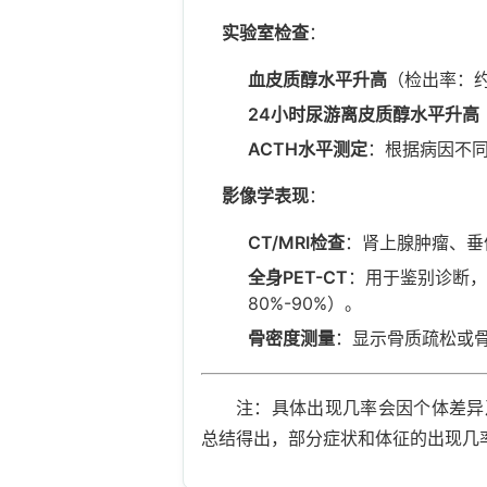
实验室检查
：
血皮质醇水平升高
（检出率：约
24小时尿游离皮质醇水平升高
ACTH水平测定
：根据病因不同
影像学表现
：
CT/MRI检查
：肾上腺肿瘤、垂
全身PET-CT
：用于鉴别诊断
80%-90%）。
骨密度测量
：显示骨质疏松或骨
注：具体出现几率会因个体差异
总结得出，部分症状和体征的出现几