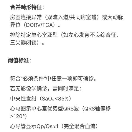
合并畸形特征
：
房室连接异常（双流入道/共同房室瓣）或大动脉
异位（DORV/TGA）。
排除特定单心室亚型（如左心发育不良综合征、
三尖瓣闭锁）。
阈值标准
：
符合"必须条件"中任意一项即可确诊。
若无影像学确诊，需同时满足：
中央性发绀（SaO₂<85%）
心电图示单心室优势型QRS波（QRS轴偏移
>120°）
心导管显示Qp/Qs≈1（完全混合血流）