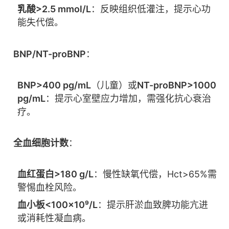
乳酸>2.5 mmol/L
：反映组织低灌注，提示心功
能失代偿。
BNP/NT-proBNP
：
BNP>400 pg/mL
（儿童）或
NT-proBNP>1000
pg/mL
：提示心室壁应力增加，需强化抗心衰治
疗。
全血细胞计数
：
血红蛋白>180 g/L
：慢性缺氧代偿，Hct>65%需
警惕血栓风险。
血小板<100×10⁹/L
：提示肝淤血致脾功能亢进
或消耗性凝血病。