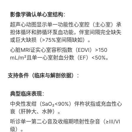
影像学确认单心室结构
：
超声心动图显示单一功能性心室腔（主心室）承
担体循环和肺循环泵血功能，伴室间隔完全缺失
或巨大缺损（>75%室间隔缺如）。
心脏MRI证实心室容积指数（EDVI）>150
mL/m²且单一心室射血分数（EF）<50%。
支持条件（临床与解剖依据）
：
典型临床表现
：
中央性发绀（SaO₂<90%）伴杵状指或充血性心
衰（肝肿大、水肿）。
听诊单一第二心音及收缩期喷射性杂音（≥III/VI
级）。