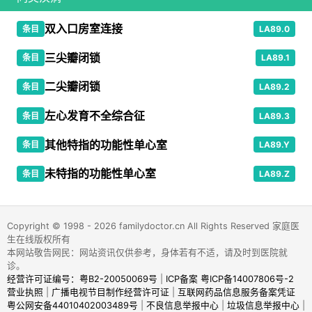
双入口房室连接
条目
LA89.0
三尖瓣闭锁
条目
LA89.1
二尖瓣闭锁
条目
LA89.2
左心发育不全综合征
条目
LA89.3
其他特指的功能性单心室
条目
LA89.Y
未特指的功能性单心室
条目
LA89.Z
Copyright © 1998 - 2026 familydoctor.cn All Rights Reserved 家庭医
生在线版权所有
本网站敬告网民：网站资讯仅供参考，身体若有不适，请及时到医院就
诊。
经营许可证编号：粤B2-20050069号
|
ICP备案 粤ICP备14007806号-2
营业执照
|
广播电视节目制作经营许可证
|
互联网药品信息服务备案凭证
粤公网安备44010402003489号
|
不良信息举报中心
|
垃圾信息举报中心
|