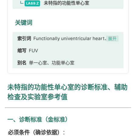
未特指的功能性单心室
LA89.Z
关键词
索引词
Functionally univentricular heart、未特
展开
指的功能性单心室、功能性单心室、单心室、单心
缩写
FUV
室心脏病、共同心室 [possible translation]、室
别名
单一心室、功能单心室
间隔发育不全 [possible translation]、室间隔缺
如 [possible translation]、室间隔缺如、室间隔
发育不全、共同心室
未特指的功能性单心室的诊断标准、辅助
检查及实验室参考值
一、诊断标准（金标准）
必须条件（确诊依据）
：