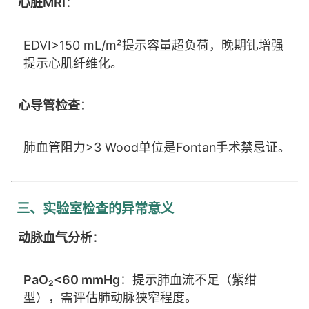
心脏MRI
：
EDVI>150 mL/m²提示容量超负荷，晚期钆增强
提示心肌纤维化。
心导管检查
：
肺血管阻力>3 Wood单位是Fontan手术禁忌证。
三、实验室检查的异常意义
动脉血气分析
：
PaO₂<60 mmHg
：提示肺血流不足（紫绀
型），需评估肺动脉狭窄程度。