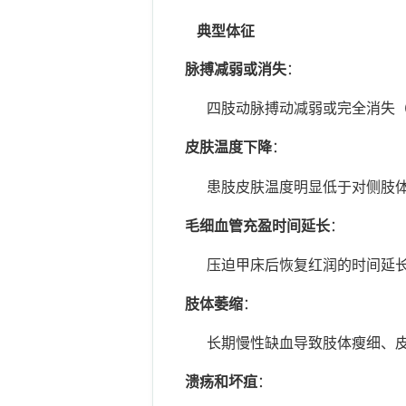
典型体征
脉搏减弱或消失
：
四肢动脉搏动减弱或完全消失（常
皮肤温度下降
：
患肢皮肤温度明显低于对侧肢体（
毛细血管充盈时间延长
：
压迫甲床后恢复红润的时间延长（
肢体萎缩
：
长期慢性缺血导致肢体瘦细、皮
溃疡和坏疽
：