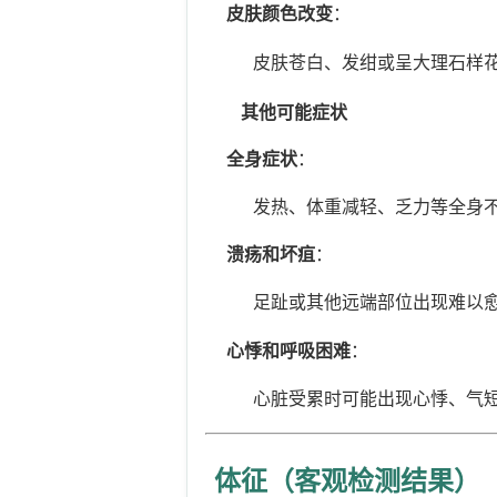
皮肤颜色改变
：
皮肤苍白、发绀或呈大理石样花纹
其他可能症状
全身症状
：
发热、体重减轻、乏力等全身不适
溃疡和坏疽
：
足趾或其他远端部位出现难以愈
心悸和呼吸困难
：
心脏受累时可能出现心悸、气短
体征（客观检测结果）