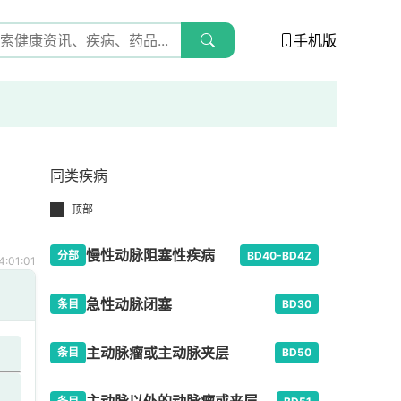
手机版
同类疾病
顶部
慢性动脉阻塞性疾病
分部
BD40-BD4Z
:01:01
急性动脉闭塞
条目
BD30
主动脉瘤或主动脉夹层
条目
BD50