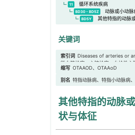
循环系统疾病
11
动脉或小动脉
BD30 - BD5Z
其他特指的动脉或
BD5Y
关键词
索引词
Diseases of arter
微血管栓塞、心脏栓塞、血栓性心
缩写
OTAAOD、OTAAoD
的血栓性心脏栓塞、来源于心室的
附壁血栓的血栓性心脏栓塞、来源
别名
特指动脉病、特指小动脉病
心脏黏液瘤的栓塞、来源于感染性
塞、血栓性动脉瘤栓塞、来源于胸
其他特指的动脉或
于腘动脉瘤的血栓性栓塞、恶性肿
性动脉瘤，不可归类在他处者、全身
状与体征
Clarkson病、系统性毛细血管