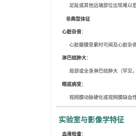
足趾或其他远端部位出现难以愈
非典型体征
心脏杂音
：
心脏瓣膜受累时可闻及心脏杂音（
淋巴结肿大
：
局部或全身淋巴结肿大（罕见，约
眼底病变
：
视网膜动脉硬化或视网膜缺血性
实验室与影像学特征
血液检查
：