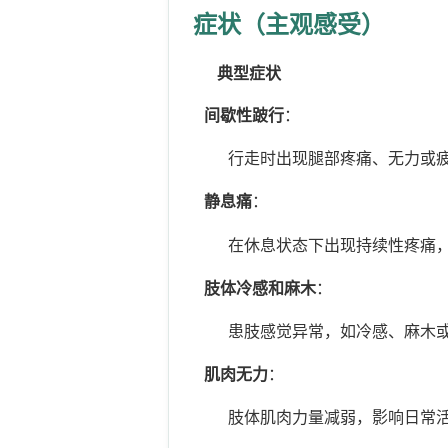
症状（主观感受）
典型症状
间歇性跛行
：
行走时出现腿部疼痛、无力或疲
静息痛
：
在休息状态下出现持续性疼痛，
肢体冷感和麻木
：
患肢感觉异常，如冷感、麻木或
肌肉无力
：
肢体肌肉力量减弱，影响日常活动