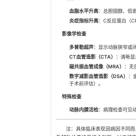
血脂水平升高
：总胆固醇、低密
炎症指标升高
：C反应蛋白（C
影像学检查
多普勒超声
：显示动脉狭窄或闭
CT血管造影（CTA）
：清晰显
磁共振血管成像（MRA）
：无
数字减影血管造影（DSA）
：
于术前评估）。
特殊检查
动脉内膜活检
：病理检查可见动
注：具体临床表现因病因不同而