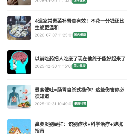
2026-01-30 11:10:01
国内健康
4道家常素菜补肾真有效！不花一分钱还比
生蚝更温和
2026-07-07 11:25:01
国内健康
以前吃药把人吃废了现在他终于能好起来了
2025-12-30 11:15:01
国内健康
暴食催吐=肠胃自杀式操作？这些伤害你必
须知道
2025-10-31 10:49:01
健康科普
鼻窦炎别硬扛：识别症状+科学治疗+避坑
指南