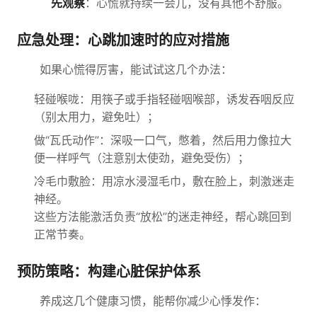
先观察
：心慌就持续一会儿，没有其他不舒服。
应急处理：心跳加速时的应对措施
如果心慌得厉害，能试试这几个办法：
轻碰喉咙：用筷子或手指轻碰咽喉部，诱发吞咽反应
（别太用力，避免吐）；
做“瓦氏动作”：深吸一口气，憋着，然后用力像拉大
便一样呼气（注意别太使劲，避免受伤）；
冷毛巾敷脸：用凉水浸湿毛巾，敷在脸上，刺激迷走
神经。
这些方法能激活负责“放松”的迷走神经，帮心跳回到
正常节奏。
预防策略：构建心脏保护体系
养成这几个健康习惯，能帮你减少心悸发作：