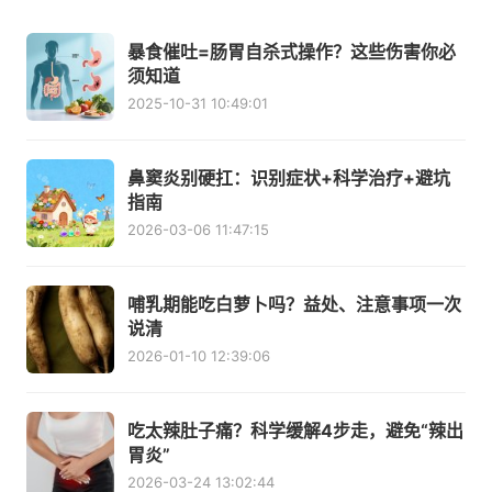
暴食催吐=肠胃自杀式操作？这些伤害你必
须知道
2025-10-31 10:49:01
鼻窦炎别硬扛：识别症状+科学治疗+避坑
指南
2026-03-06 11:47:15
哺乳期能吃白萝卜吗？益处、注意事项一次
说清
2026-01-10 12:39:06
吃太辣肚子痛？科学缓解4步走，避免“辣出
胃炎”
2026-03-24 13:02:44