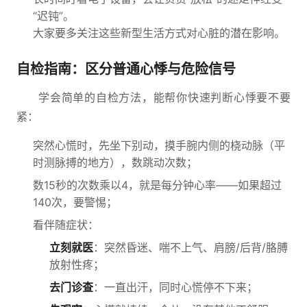
“迟钝”。
大家要多关注这些新型生活方式对心脏的潜在影响。
自检指南：区分普通心悸与危险信号
学会简单的自检方法，能帮你快速判断心悸要不要
紧：
突然心慌时，先坐下别动，摸手腕内侧的桡动脉（平
时测脉搏的地方），数跳动次数；
数15秒的次数乘以4，就是每分钟心率——如果超过
140次，要警惕；
看伴随症状：
立刻就医
：突然昏迷、喘不上气、肩膀/后背/胳膊
放射性疼；
去门诊查
：一直出汗，同时心慌停不下来；