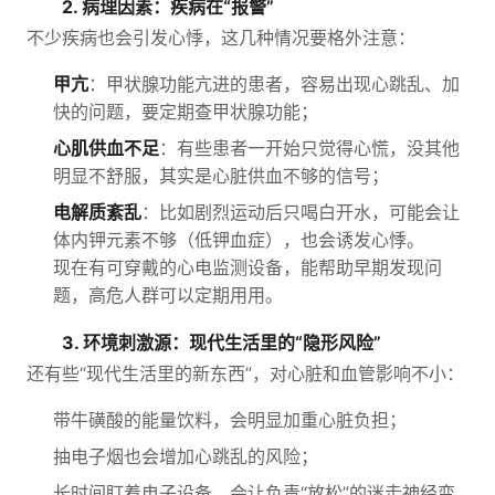
2. 病理因素：疾病在“报警”
不少疾病也会引发心悸，这几种情况要格外注意：
甲亢
：甲状腺功能亢进的患者，容易出现心跳乱、加
快的问题，要定期查甲状腺功能；
心肌供血不足
：有些患者一开始只觉得心慌，没其他
明显不舒服，其实是心脏供血不够的信号；
电解质紊乱
：比如剧烈运动后只喝白开水，可能会让
体内钾元素不够（低钾血症），也会诱发心悸。
现在有可穿戴的心电监测设备，能帮助早期发现问
题，高危人群可以定期用用。
3. 环境刺激源：现代生活里的“隐形风险”
还有些“现代生活里的新东西”，对心脏和血管影响不小：
带牛磺酸的能量饮料，会明显加重心脏负担；
抽电子烟也会增加心跳乱的风险；
长时间盯着电子设备，会让负责“放松”的迷走神经变