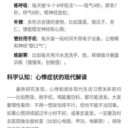
练呼吸
：每天做“4-7-8呼吸法”——吸气4秒，屏息7
秒，呼气8秒，帮神经放松；
补镁
：多吃点含镁的食物，比如菠菜、南瓜子、杏
仁，镁能稳定神经和心跳；
管好用手机
：每天留一段时间不用电子设备，让眼睛
和神经“歇口气”；
练耐寒
：比如每天用冷水洗洗手、脸，规律做冷暴露
训练（慢慢来，别勉强）。
科学认知：心悸症状的现代解读
最新研究发现，心悸和很多现代生活习惯关系密切
——比如熬夜、刷手机、喝能量饮料，都可能诱发。大家
要理性看待：不用一慌就怕得不行，但也不能不当回事。
如果心慌持续超过半小时不好、或者反复发，一定要及时
去医院做全面检查（比如心电图、甲功、电解质），排除