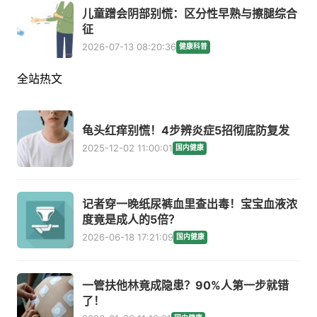
儿童蹭会阴部别慌：区分性早熟与擦腿综合
征
2026-07-13 08:20:36
健康科普
全站热文
龟头红痒别慌！4步辨炎症5招彻底防复发
2025-12-02 11:00:01
国内健康
记者穿一晚纸尿裤血里查出毒！宝宝血液浓
度竟是成人的5倍？
2026-06-18 17:21:09
国内健康
一管扶他林竟成隐患？90%人第一步就错
了！