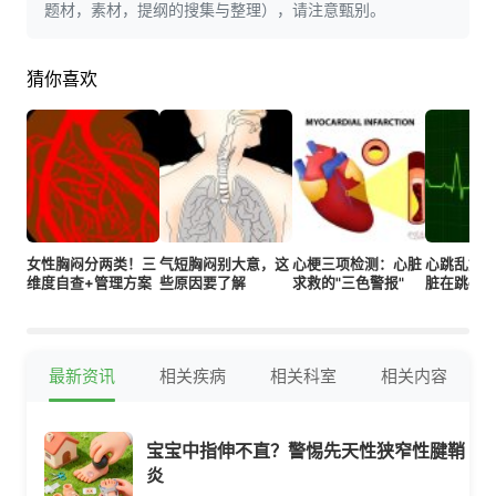
题材，素材，提纲的搜集与整理），请注意甄别。
猜你喜欢
女性胸闷分两类！三
气短胸闷别大意，这
心梗三项检测：心脏
心跳乱如
维度自查+管理方案
些原因要了解
求救的"三色警报"
脏在跳dis
最新资讯
相关疾病
相关科室
相关内容
宝宝中指伸不直？警惕先天性狭窄性腱鞘
炎