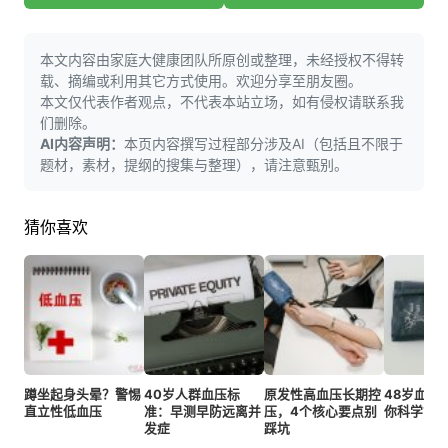
本文内容由家庭大健康团队所原创或整理，未经授权不得转
载、摘编或利用其它方式使用。欢迎分享至朋友圈。
本文仅代表作者观点，不代表本站立场，如有侵权请联系我
们删除。
AI内容声明：
本页内容撰写过程部分涉及AI（包括且不限于
题材，素材，提纲的搜集与整理），请注意甄别。
猜你喜欢
蹲坐起身头晕？警惕
40岁人群血压标
原发性高血压长期控
48岁血压
直立性低血压
准：早测早防远离并
压，4个核心要点别
你科学管
发症
踩坑