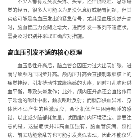
不少人都有过突发头疼、头晕，还伴随呕吐、总想睡
觉的经历，很多人可能以为是没休息好或肠胃问题，但其
实这可能是高血压发出的紧急信号，尤其是血压突然升高
时，脑血管压力会随之增大，进而引发一系列不适症状，
需要及时识别并采取正确应对措施。
高血压引发不适的核心原理
血压急性升高后，脑血管会因压力过大出现扩张，进
而导致颅内压同步升高。颅内压升高会直接刺激脑膜上的
痛觉神经，引发搏动性或胀痛感的头疼，同时打乱脑部供
血平衡，导致头晕发作；此外，颅内压升高还会直接作用
于延髓的呕吐中枢，触发呕吐反射；而脑部供血异常、身
体因不适产生的应激反应，会让机体产生困倦嗜睡的感
觉，以此减少脑部耗氧量，试图维持内环境稳定。需要注
意的是，这些症状并非高血压独有，脑血管疾病、颈椎
病、前庭功能紊乱等也可能引发类似表现，因此不能仅凭