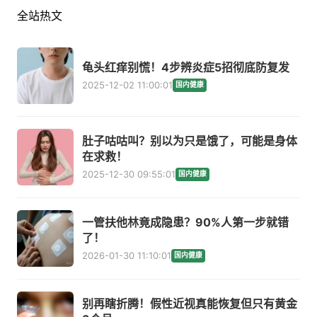
全站热文
龟头红痒别慌！4步辨炎症5招彻底防复发
2025-12-02 11:00:01
国内健康
肚子咕咕叫？别以为只是饿了，可能是身体
在求救！
2025-12-30 09:55:01
国内健康
一管扶他林竟成隐患？90%人第一步就错
了！
2026-01-30 11:10:01
国内健康
别再瞎折腾！假性近视真能恢复但只有黄金