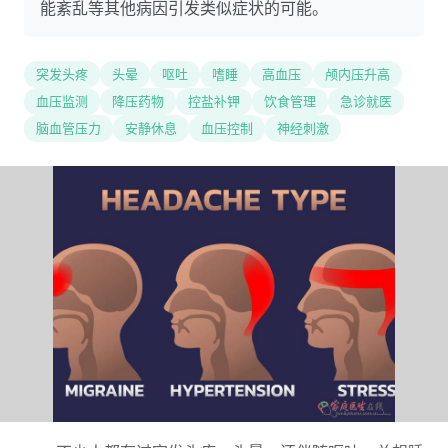
能紊乱等其他病因引发类似症状的可能。
突发头疼
头晕
呕吐
嗜睡
高血压
颅内压升高
血压监测
降压药物
控盐补钾
饮食管理
急诊就医
脑血管压力
安静休息
血压控制
神经刺激