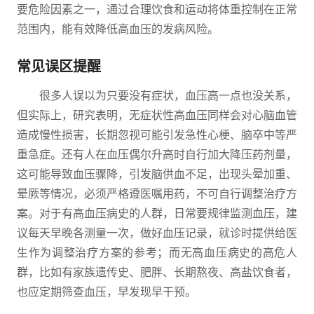
要危险因素之一，通过合理饮食和运动将体重控制在正常
范围内，能有效降低高血压的发病风险。
常见误区提醒
很多人误以为只要没有症状，血压高一点也没关系，
但实际上，研究表明，无症状性高血压同样会对心脑血管
造成慢性损害，长期忽视可能引发急性心梗、脑卒中等严
重急症。还有人在血压偶尔升高时自行加大降压药剂量，
这可能导致血压骤降，引发脑供血不足，出现头晕加重、
晕厥等情况，必须严格遵医嘱用药，不可自行调整治疗方
案。对于有高血压病史的人群，日常要规律监测血压，建
议每天早晚各测量一次，做好血压记录，就诊时提供给医
生作为调整治疗方案的参考；而无高血压病史的高危人
群，比如有家族遗传史、肥胖、长期熬夜、高盐饮食者，
也应定期筛查血压，早发现早干预。