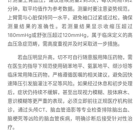
计测量上臂血压，建议连续测量2到3次，每次间隔1到2
分钟，取平均值作为参考数据。测量时要注意姿势规范，
上臂需与心脏保持同一水平，避免袖口过紧或过松，确保
测量结果的准确性。若测量结果显示收缩压超过
180mmHg或舒张压超过120mmHg，属于临床定义的高
血压急症范畴，需高度重视并及时采取进一步措施。
若血压明显升高，切不可自行随意服用降压药物，需
在医生的指导下规范使用硝苯地平、氨氯地平、缬沙坦等
临床常用降压药物，严格遵循医嘱的相关建议，避免因快
速降压引发脑灌注不足等风险。如果经过休息和初步处理
后，症状仍持续不缓解，甚至出现视力模糊、肢体麻木、
意识模糊等更严重的表现，必须立即前往正规医疗机构就
诊，通过头颅CT、脑血管造影等专业检查排除脑出血、
脑梗死等凶险的脑血管疾病，明确诊断后接受针对性治
疗。