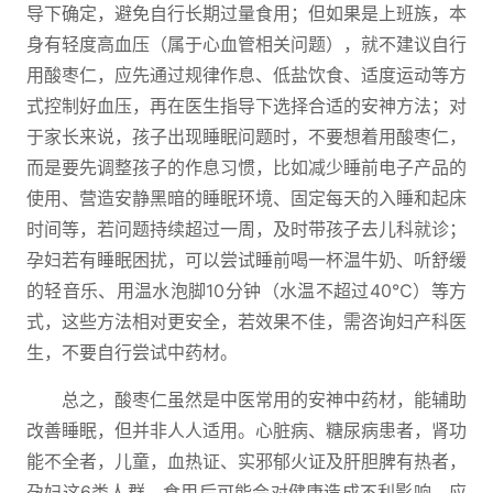
导下确定，避免自行长期过量食用；但如果是上班族，本
身有轻度高血压（属于心血管相关问题），就不建议自行
用酸枣仁，应先通过规律作息、低盐饮食、适度运动等方
式控制好血压，再在医生指导下选择合适的安神方法；对
于家长来说，孩子出现睡眠问题时，不要想着用酸枣仁，
而是要先调整孩子的作息习惯，比如减少睡前电子产品的
使用、营造安静黑暗的睡眠环境、固定每天的入睡和起床
时间等，若问题持续超过一周，及时带孩子去儿科就诊；
孕妇若有睡眠困扰，可以尝试睡前喝一杯温牛奶、听舒缓
的轻音乐、用温水泡脚10分钟（水温不超过40℃）等方
式，这些方法相对更安全，若效果不佳，需咨询妇产科医
生，不要自行尝试中药材。
总之，酸枣仁虽然是中医常用的安神中药材，能辅助
改善睡眠，但并非人人适用。心脏病、糖尿病患者，肾功
能不全者，儿童，血热证、实邪郁火证及肝胆脾有热者，
孕妇这6类人群，食用后可能会对健康造成不利影响，应