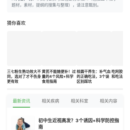
题材，素材，提纲的搜集与整理），请注意甄别。
猜你喜欢
三七粉生熟功效大不
黄芪不能随便补！过
桂圆干养生：补气血
吃阿胶会
同，选对了才不伤身
量的4个风险+科学
的正确吃法，3个误
和吃法才
更有效
食用指南
区别踩坑
最新资讯
相关疾病
相关科室
相关内容
初中生近视高发？3个诱因+科学防控指
南