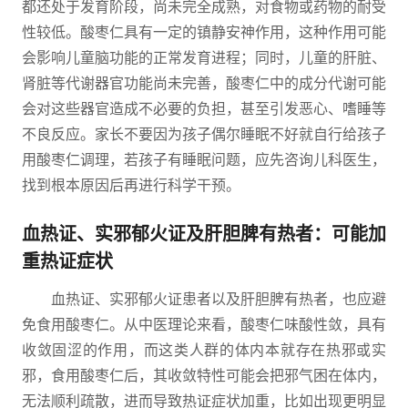
都还处于发育阶段，尚未完全成熟，对食物或药物的耐受
性较低。酸枣仁具有一定的镇静安神作用，这种作用可能
会影响儿童脑功能的正常发育进程；同时，儿童的肝脏、
肾脏等代谢器官功能尚未完善，酸枣仁中的成分代谢可能
会对这些器官造成不必要的负担，甚至引发恶心、嗜睡等
不良反应。家长不要因为孩子偶尔睡眠不好就自行给孩子
用酸枣仁调理，若孩子有睡眠问题，应先咨询儿科医生，
找到根本原因后再进行科学干预。
血热证、实邪郁火证及肝胆脾有热者：可能加
重热证症状
血热证、实邪郁火证患者以及肝胆脾有热者，也应避
免食用酸枣仁。从中医理论来看，酸枣仁味酸性敛，具有
收敛固涩的作用，而这类人群的体内本就存在热邪或实
邪，食用酸枣仁后，其收敛特性可能会把邪气困在体内，
无法顺利疏散，进而导致热证症状加重，比如出现更明显