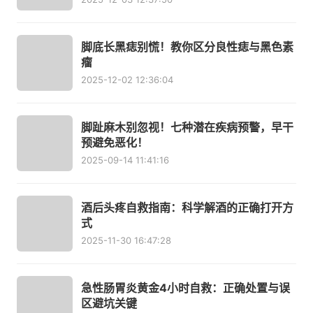
脚底长黑痣别慌！教你区分良性痣与黑色素
瘤
2025-12-02 12:36:04
脚趾麻木别忽视！七种潜在疾病预警，早干
预避免恶化！
2025-09-14 11:41:16
酒后头疼自救指南：科学解酒的正确打开方
式
2025-11-30 16:47:28
急性肠胃炎黄金4小时自救：正确处置与误
区避坑关键