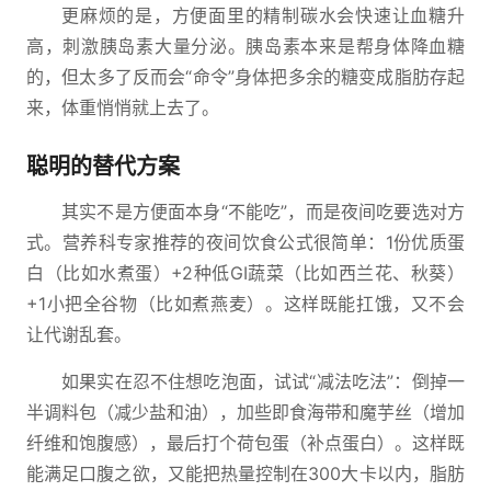
更麻烦的是，方便面里的精制碳水会快速让血糖升
高，刺激胰岛素大量分泌。胰岛素本来是帮身体降血糖
的，但太多了反而会“命令”身体把多余的糖变成脂肪存起
来，体重悄悄就上去了。
聪明的替代方案
其实不是方便面本身“不能吃”，而是夜间吃要选对方
式。营养科专家推荐的夜间饮食公式很简单：1份优质蛋
白（比如水煮蛋）+2种低GI蔬菜（比如西兰花、秋葵）
+1小把全谷物（比如煮燕麦）。这样既能扛饿，又不会
让代谢乱套。
如果实在忍不住想吃泡面，试试“减法吃法”：倒掉一
半调料包（减少盐和油），加些即食海带和魔芋丝（增加
纤维和饱腹感），最后打个荷包蛋（补点蛋白）。这样既
能满足口腹之欲，又能把热量控制在300大卡以内，脂肪