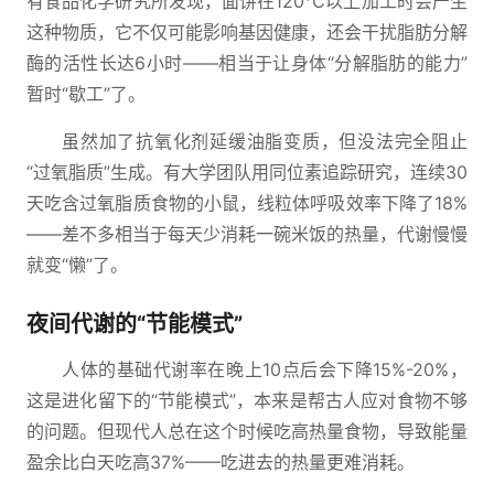
有食品化学研究所发现，面饼在120℃以上加工时会产生
这种物质，它不仅可能影响基因健康，还会干扰脂肪分解
酶的活性长达6小时——相当于让身体“分解脂肪的能力”
暂时“歇工”了。
虽然加了抗氧化剂延缓油脂变质，但没法完全阻止
“过氧脂质”生成。有大学团队用同位素追踪研究，连续30
天吃含过氧脂质食物的小鼠，线粒体呼吸效率下降了18%
——差不多相当于每天少消耗一碗米饭的热量，代谢慢慢
就变“懒”了。
夜间代谢的“节能模式”
人体的基础代谢率在晚上10点后会下降15%-20%，
这是进化留下的“节能模式”，本来是帮古人应对食物不够
的问题。但现代人总在这个时候吃高热量食物，导致能量
盈余比白天吃高37%——吃进去的热量更难消耗。