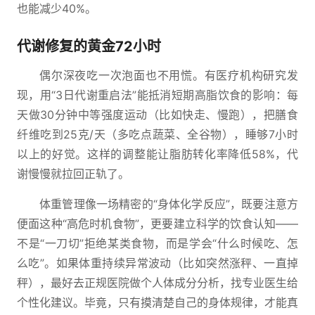
也能减少40%。
代谢修复的黄金72小时
偶尔深夜吃一次泡面也不用慌。有医疗机构研究发
现，用“3日代谢重启法”能抵消短期高脂饮食的影响：每
天做30分钟中等强度运动（比如快走、慢跑），把膳食
纤维吃到25克/天（多吃点蔬菜、全谷物），睡够7小时
以上的好觉。这样的调整能让脂肪转化率降低58%，代
谢慢慢就拉回正轨了。
体重管理像一场精密的“身体化学反应”，既要注意方
便面这种“高危时机食物”，更要建立科学的饮食认知——
不是“一刀切”拒绝某类食物，而是学会“什么时候吃、怎
么吃”。如果体重持续异常波动（比如突然涨秤、一直掉
秤），最好去正规医院做个人体成分分析，找专业医生给
个性化建议。毕竟，只有摸清楚自己的身体规律，才能真