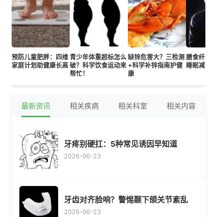
预防儿童肥胖：四维
青少年体重超标怎么
缺锌危害大？三检测
膳食纤维
家庭计划助健康长高
破？科学饮食运动来
+科学补锌指南护健
睡眠减重
帮忙！
康
最新资讯
相关疾病
相关科室
相关内容
牙疼别硬扛：5种常见诱因早知道
2026-06-23
牙齿对齐脸响？警惕颞下颌关节紊乱
2026-06-23