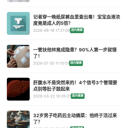
记者穿一晚纸尿裤血里查出毒！宝宝血液浓
度竟是成人的5倍？
2026-06-18 17:21:09
国内健康
一管扶他林竟成隐患？90%人第一步就错
了！
2026-01-30 11:10:01
国内健康
肝腹水不是突然来的！4个信号3个管理要
点别等肚子鼓起来
2026-03-22 10:35:01
国内健康
32岁男子吃药后主动摘菜：他终于活过来
了？