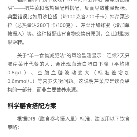
阱”——把芹菜和高热量配料搭配，反而导致能量超标。
典型错误比如用沙拉酱（每100克含700千卡）拌芹菜沙
拉（总热量达280千卡/100克）、芹菜汁加蜂蜜（增加单
糖摄入）等。这种搭配违背食物交换份原则，会让减脂效
果逆转。
关于“单一食物减肥法”的风险监测显示：连续7天只
喝芹菜汁代餐的人，会出现血清白蛋白下降（平均降
0.8g/L）、空腹血糖波动变大（标准差增加
0.6mmol/L）等营养失衡问题。这说明芹菜应是饮食结
构的一部分，而非主要营养来源。
科学膳食搭配方案
根据DRI（膳食参考摄入量）标准，建议用以下饮食
策略：