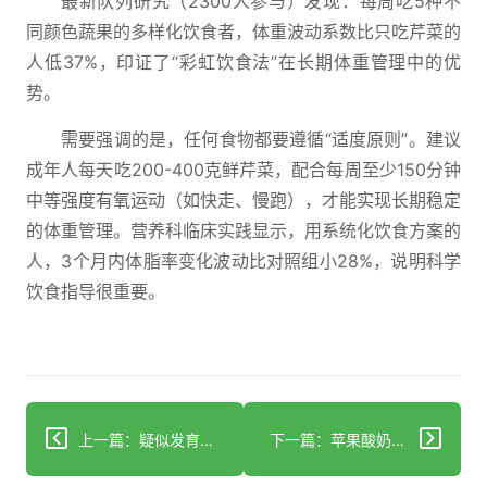
最新队列研究（2300人参与）发现：每周吃5种不
同颜色蔬果的多样化饮食者，体重波动系数比只吃芹菜的
人低37%，印证了“彩虹饮食法”在长期体重管理中的优
势。
需要强调的是，任何食物都要遵循“适度原则”。建议
成年人每天吃200-400克鲜芹菜，配合每周至少150分钟
中等强度有氧运动（如快走、慢跑），才能实现长期稳定
的体重管理。营养科临床实践显示，用系统化饮食方案的
人，3个月内体脂率变化波动比对照组小28%，说明科学
饮食指导很重要。
上一篇：疑似发育不良？科学应对的饮食、生活与就医指南
下一篇：苹果酸奶减肥小心肌肉流失三步降低风险