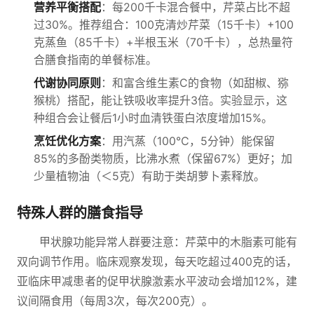
营养平衡搭配
：每200千卡混合餐中，芹菜占比不超
过30%。推荐组合：100克清炒芹菜（15千卡）+100
克蒸鱼（85千卡）+半根玉米（70千卡），总热量符
合膳食指南的单餐标准。
代谢协同原则
：和富含维生素C的食物（如甜椒、猕
猴桃）搭配，能让铁吸收率提升3倍。实验显示，这
种组合会让餐后1小时血清铁蛋白浓度增加15%。
烹饪优化方案
：用汽蒸（100℃，5分钟）能保留
85%的多酚类物质，比沸水煮（保留67%）更好；加
少量植物油（＜5克）有助于类胡萝卜素释放。
特殊人群的膳食指导
甲状腺功能异常人群要注意：芹菜中的木脂素可能有
双向调节作用。临床观察发现，每天吃超过400克的话，
亚临床甲减患者的促甲状腺激素水平波动会增加12%，建
议间隔食用（每周3次，每次200克）。