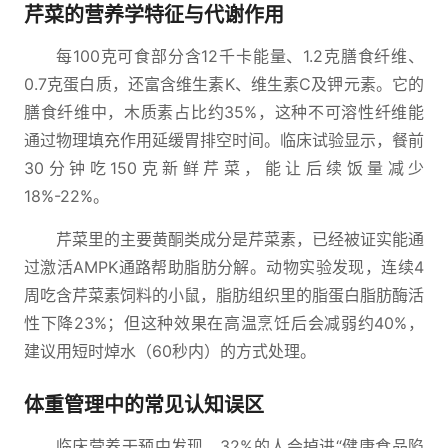
芹菜的营养学特征与代谢作用
每100克可食部分含12千卡能量、1.2克膳食纤维、
0.7克蛋白质，还富含维生素K、维生素C及钾元素。它的
膳食纤维中，木质素占比约35%，这种不可溶性纤维能
通过物理填充作用延缓胃排空时间。临床试验显示，餐前
30分钟吃150克新鲜芹菜，能让后续饭量减少
18%-22%。
芹菜里的主要黄酮类成分是芹菜素，已经被证实能通
过激活AMPK通路帮助脂肪分解。动物实验发现，连续4
周吃含芹菜素饲料的小鼠，脂肪组织里的脂蛋白脂肪酶活
性下降23%；但这种效果在高温烹饪后会减弱约40%，
建议用短时焯水（60秒内）的方式处理。
体重管理中的常见认知误区
临床营养干预中发现，32%的人会掉进“健康食品陷