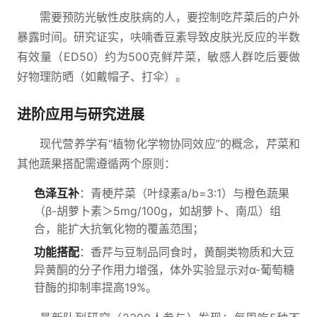
需要预防光敏性皮肤病的人，要控制吃芹菜后的户外
暴露时间。研究证实，呋喃香豆素导致皮肤光反应的半数
有效量（ED50）约为500克鲜芹菜，敏感人群吃后要做
好物理防晒（如戴帽子、打伞）。
进阶应用与研究进展
现代营养学有“植物化学物协同效应”的概念，芹菜和
其他蔬果搭配需遵循两个原则：
色泽互补
：青梗芹菜（叶绿素a/b=3:1）与橙色蔬果
（β-胡萝卜素＞5mg/100g，如胡萝卜、南瓜）组
合，能扩大抗氧化物的覆盖范围；
功能搭配
：香芹与豆制品同食时，黄酮类物质和大豆
异黄酮的分子作用力增强，体外实验显示对α-葡萄糖
苷酶的抑制率提高19%。