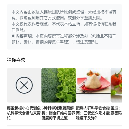
本文内容由家庭大健康团队所原创或整理，未经授权不得转
载、摘编或利用其它方式使用。欢迎分享至朋友圈。
本文仅代表作者观点，不代表本站立场，如有侵权请联系我
们删除。
AI内容声明：
本页内容撰写过程部分涉及AI（包括且不限于
题材，素材，提纲的搜集与整理），请注意甄别。
猜你喜欢
腰围超标小心代谢危
5种科学减重蔬菜解
肥胖人群科学饮食指
苦瓜：苦
机科学饮食运动来帮
析：膳食纤维与营养
南：三餐怎么吃才能
康密码
忙
密度的平衡之道
稳瘦不反弹？