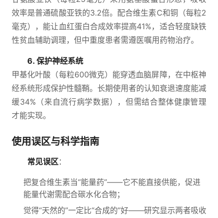
效率是普通硫酸亚铁的3.2倍。配合维生素C和铜（每粒2
毫克），能让血红蛋白合成效率提高41%，适合轻度缺铁
性贫血辅助调理，但中重度患者需遵医嘱用药物治疗。
6. 保护神经系统
甲基化叶酸（每粒600微克）能穿透血脑屏障，在中枢神
经系统形成保护性髓鞘。长期使用者的认知衰退速度能减
缓34%（来自流行病学数据），但需结合整体健康管理
才能实现。
使用误区与科学指南
常见误区
：
把复合维生素当“能量药”——它不能直接供能，促进
能量代谢需配合碳水化合物；
觉得“天然的”一定比“合成的”好——研究显示两者吸收