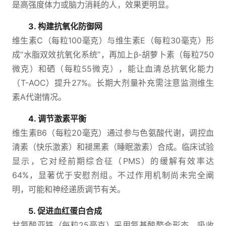
是高强度体力或脑力消耗的人，效果更明显。
3. 构建抗氧化防御网
维生素C（每粒100毫克）与维生素E（每粒30毫克）形
成“水脂双效抗氧化系统”，再加上β-胡萝卜素（每粒750
微克）和硒（每粒55微克），能让血清总抗氧化能力
（T-AOC）提升27%。长期大剂量补充需注意监测维生
素A代谢情况。
4. 调节激素平衡
维生素B6（每粒20毫克）通过参与色氨酸代谢，调控血
清素（快乐激素）和褪黑素（睡眠激素）合成。临床试验
显示，它对经前期综合征（PMS）的缓解有效率达
64%，显著优于安慰剂组。不过作用机制尚未完全阐
明，可能和神经递质调节有关。
5. 促进血红蛋白合成
甘氨酸亚铁（每粒25毫克）采用氨基酸螯合形态，吸收