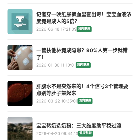
记者穿一晚纸尿裤血里查出毒！宝宝血液浓
度竟是成人的5倍？
2026-06-18 17:21:09
国内健康
一管扶他林竟成隐患？90%人第一步就错
了！
2026-01-30 11:10:01
国内健康
肝腹水不是突然来的！4个信号3个管理要
点别等肚子鼓起来
2026-03-22 10:35:01
国内健康
宝宝转奶选奶粉：三大维度助平稳过渡
2026-04-20 09:44:13
健康科普