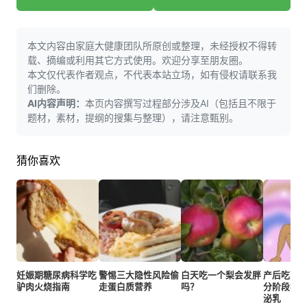
本文内容由家庭大健康团队所原创或整理，未经授权不得转
载、摘编或利用其它方式使用。欢迎分享至朋友圈。
本文仅代表作者观点，不代表本站立场，如有侵权请联系我
们删除。
AI内容声明：
本页内容撰写过程部分涉及AI（包括且不限于
题材，素材，提纲的搜集与整理），请注意甄别。
猜你喜欢
妊娠期糖尿病科学吃
警惕三大隐性风险偷
白天吃一个梨会发胖
产后吃燕
驴肉火烧指南
走蛋白质营养
吗？
分阶段补
泌乳