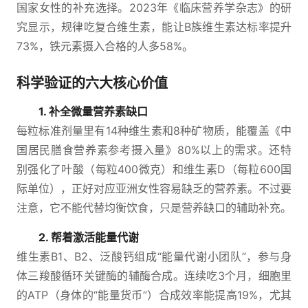
国家女性的补充选择。2023年《临床营养学杂志》的研
究显示，规律吃复合维生素，能让B族维生素达标率提升
73%，铁元素摄入合格的人多58%。
科学验证的六大核心价值
1. 补全微量营养素缺口
每粒标准剂量里有14种维生素和8种矿物质，能覆盖《中
国居民膳食营养素参考摄入量》80%以上的需求。还特
别强化了叶酸（每粒400微克）和维生素D（每粒600国
际单位），正好对应亚洲女性容易缺乏的营养素。不过要
注意，它不能代替均衡饮食，只是营养缺口的辅助补充。
2. 帮着激活能量代谢
维生素B1、B2、泛酸钙组成“能量代谢小团队”，参与身
体三羧酸循环关键酶的辅酶合成。连续吃3个月，细胞里
的ATP（身体的“能量货币”）合成效率能提高19%，尤其