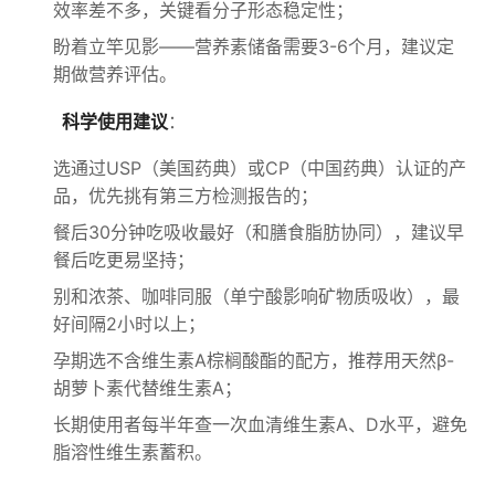
效率差不多，关键看分子形态稳定性；
盼着立竿见影——营养素储备需要3-6个月，建议定
期做营养评估。
科学使用建议
：
选通过USP（美国药典）或CP（中国药典）认证的产
品，优先挑有第三方检测报告的；
餐后30分钟吃吸收最好（和膳食脂肪协同），建议早
餐后吃更易坚持；
别和浓茶、咖啡同服（单宁酸影响矿物质吸收），最
好间隔2小时以上；
孕期选不含维生素A棕榈酸酯的配方，推荐用天然β-
胡萝卜素代替维生素A；
长期使用者每半年查一次血清维生素A、D水平，避免
脂溶性维生素蓄积。