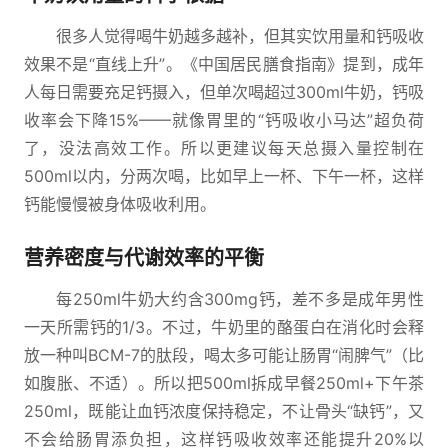
很多人觉得喝牛奶越多越补，但其实饮用量和钙吸收
效果不是“直线上升”。《中国居民膳食指南》提到，成年
人每日需要充足钙摄入，但单次喝超过300ml牛奶，钙吸
收率会下降15%——就像胃里的“钙吸收小马达”超负荷
了，没法高效工作。所以更建议每天总摄入量控制在
500ml以内，分两次喝，比如早上一杯、下午一杯，这样
钙能慢慢被身体吸收利用。
营养密度与代谢效率的平衡
每250ml牛奶大约含300mg钙，差不多是成年男性
一天所需钙的1/3。不过，牛奶里的酪蛋白在消化时会释
放一种叫BCM-7的肽段，喝太多可能让肠胃“闹脾气”（比
如腹胀、不适）。所以把500ml拆成早餐250ml+下午茶
250ml，既能让血钙浓度保持稳定，不让骨头“缺钙”，又
不会给肠胃添负担，这样钙吸收效率还能提升20%以