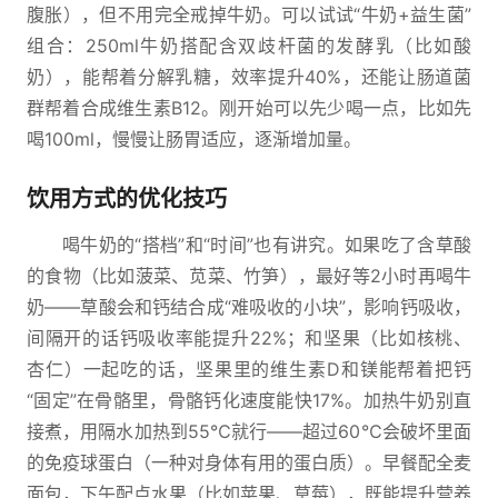
腹胀），但不用完全戒掉牛奶。可以试试“牛奶+益生菌”
组合：250ml牛奶搭配含双歧杆菌的发酵乳（比如酸
奶），能帮着分解乳糖，效率提升40%，还能让肠道菌
群帮着合成维生素B12。刚开始可以先少喝一点，比如先
喝100ml，慢慢让肠胃适应，逐渐增加量。
饮用方式的优化技巧
喝牛奶的“搭档”和“时间”也有讲究。如果吃了含草酸
的食物（比如菠菜、苋菜、竹笋），最好等2小时再喝牛
奶——草酸会和钙结合成“难吸收的小块”，影响钙吸收，
间隔开的话钙吸收率能提升22%；和坚果（比如核桃、
杏仁）一起吃的话，坚果里的维生素D和镁能帮着把钙
“固定”在骨骼里，骨骼钙化速度能快17%。加热牛奶别直
接煮，用隔水加热到55℃就行——超过60℃会破坏里面
的免疫球蛋白（一种对身体有用的蛋白质）。早餐配全麦
面包，下午配点水果（比如苹果、草莓），既能提升营养