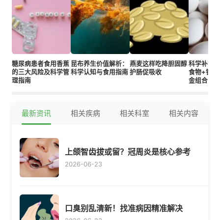
糖尿病患者食用香蕉
昆布养生价值解析：
燕麦这样吃降胆固醇
科学补钙
的三大风险及科学管
科学认知与食用指南
护肠促吸收
食物+钙剂
理指南
金组合
最新资讯
相关疾病
相关科室
相关内容
上颌智齿拔或留？冠周炎是核心参考
2026-06-23
口臭别乱清新！找准病因精准解决