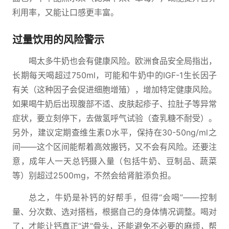
利用率，又能让口感更丰富。
过量饮用的风险警示
喝太多牛奶也会有健康风险。欧洲食品安全局指出，
长期每天喝超过750ml，可能和牛奶中的IGF-1生长因子
有关（这种因子会促进细胞增殖），增加特定健康风险。
如果喝牛奶后出现腹部不适、皮肤起疹子、拉肚子等异常
症状，要立刻停下，去做氢呼气试验（查乳糖不耐受）。
另外，建议定期查维生素D水平，保持在30-50ng/ml之
间——这个区间能帮着高效搬钙，又不会有风险。还要注
意，成年人一天总钙摄入量（包括牛奶、豆制品、蔬菜
等）别超过2500mg，不然会给肾脏添负担。
总之，牛奶是补钙的好帮手，但得“会喝”——控制
量、分次数、选对搭档，根据自己的身体情况调整。喝对
了，才能让钙真正“进”骨头，还能避免不必要的麻烦，帮