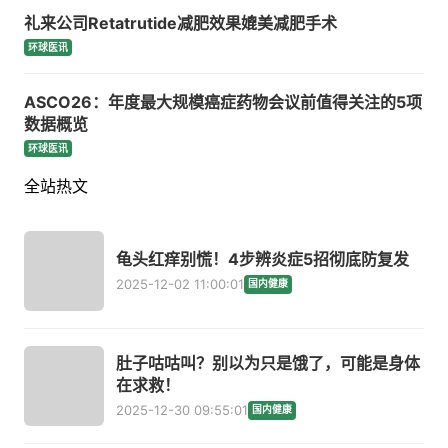
礼来公司Retatrutide减肥效果媲美减肥手术
环球医讯
ASCO26：年度最大规模癌症药物会议前值得关注的5项
数据概览
环球医讯
全站热文
龟头红痒别慌！4步辨炎症5招彻底防复发
2025-12-02 11:00:01
国内健康
肚子咕咕叫？别以为只是饿了，可能是身体
在求救！
2025-12-30 09:55:01
国内健康