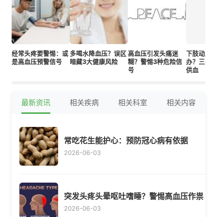
经常头疼要警惕：或
多喝水降血压？误区
高血压引发头痛迷
下肢动脉
是高血压预警信号
暗藏3大健康风险
糊？警惕3种危险信
办？三类
号
供血
最新资讯
相关疾病
相关科室
相关内容
常吃花生能护心：预防冠心病有依据
2026-06-03
突发头疼头晕呕吐嗜睡？警惕高血压作祟
2026-06-03