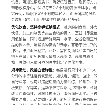
设备，可通过读纸质书、听舒缓轻音乐、泡脚等方式
帮助放松身心，保证每天7-8小时的高质量睡眠。研
究表明，睡眠不足6小时的年轻人，血压偏高的风险
会增加45%，因此规律作息是稳压的基础。
优化饮食，坚持高钾低钠模式
：减少腌制食品、外卖
快餐、加工肉制品等高盐食物的摄入，烹饪时尽量使
用低钠盐，同时增加新鲜蔬菜、水果、全谷物和豆制
品的摄入量，这些食物富含钾元素，有助于促进钠的
排出，维持血压稳定。此外，需控制油脂和蛋白质的
摄入总量，避免长期大量摄入高脂肪、高蛋白质食
物，具体摄入量可咨询医生制定个性化方案。
规律运动，改善血管弹性
：每周进行累计不少于150
分钟的中等强度有氧运动，如快走、慢跑、游泳、骑
自行车等，也可以搭配适量的力量训练，如哑铃、平
板支撑、深蹲等。运动不仅可以帮助控制体重，还能
改善血管弹性，缓解精神压力，降低血压水平。不过
需要注意，运动要循序渐进，避免突然进行高强度运