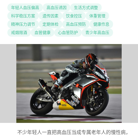
年轻人血压偏高
高血压诱因
生活方式调整
科学稳压方案
遗传因素
饮食控压
体重管理
精神压力调节
定期体检
高血压预防
健康作息
戒烟限酒
血管健康
心血管防护
青少年高血压
不少年轻人一直把高血压当成专属老年人的慢性病，