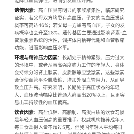
能降低血管弹性，进而引发血压升高。
遗传因素
：高血压具有明显的家族聚集性，临床研究
证实，若父母双方均患有高血压，子女的高血压发病
概率可高达46%；若父母一方患有高血压，子女的发
病概率也会升至28%。遗传基因主要通过影响肾素-血
管紧张素系统的活性，调控体内钠钾代谢和血管收缩
功能，进而影响血压水平。
环境与精神压力因素
：长期处于精神紧张、压力过大
的环境中，或者从事高强度脑力工作的年轻人，身体
会持续分泌肾上腺素、皮质醇等应激激素，这些激素
会促使血管平滑肌收缩，增加外周血管阻力，从而导
致血压升高。研究表明，长期处于高压状态的年轻
人，血压波动幅度比普通人群高出20%以上，且更容
易出现持续性的血压偏高。
饮食因素
：高盐低钾、高脂肪、高蛋白质的饮食习惯
是年轻人血压偏高的重要推手。权威机构推荐成年人
每日食盐摄入量不超过5克，但我国年轻人平均每日