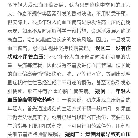
多年轻人发现血压偏高后，认为只是临床中常见的压力
大、作息不规律等因素引发的暂时波动，不用特意干预。
但实际上，很多年轻人的血压偏高是原发性高血压的前期
表现，如果不及时采取科学干预措施，会逐渐发展为确诊
高血压，增加心脑血管疾病的发病风险。因此，一旦发现
血压偏高，必须重视并坚持长期管理。
误区二：没有症
状就不用管血压
：不少年轻人血压偏高时没有明显的头
晕、头痛等症状，因此觉得不需要进行血压管理。但长期
的血压偏高会悄悄损伤心、脑、肾等靶器官，等到出现明
显症状时往往已经造成了不可逆的损伤，甚至可能引发心
肌梗死、脑卒中等严重心脑血管疾病。
疑问一：年轻人
血压偏高需要吃药吗？
：一般来说，初次发现血压偏高的
年轻人，首先通过规范的生活方式干预一段时间，如果血
压仍无法恢复正常，或者已经出现靶器官损伤，需要在医
生的指导下服用相关药物，不可自行用药或停药，用药相
关细节需严格遵循医嘱。
疑问二：遗传因素导致的血压