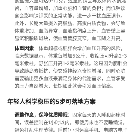
食盐摄入量可达9-10克，过量的钠会导致体内水钠潴
留，血容量增加，加重心脏和血管的负担；而低钾饮
食会影响钠钾泵的正常功能，进一步干扰血压调节。
此外，长期大量摄入高脂肪、高蛋白质食物，会导致
体重增加、血脂异常，血液黏稠度上升，血管壁上容
易沉积脂质斑块，使血管管腔变窄，血压随之升高。
体重因素
：体重超标或肥胖会增加血压升高的风险，
临床数据显示，体重每增加5公斤，收缩压可升高2-3
毫米汞柱，舒张压升高1-2毫米汞柱。这是因为肥胖会
导致胰岛素抵抗，使交感神经兴奋性增强，同时心脏
需要输出更多血液来满足身体的代谢需求，血管承受
的压力自然增大，长期如此就会引发血压偏高。
年轻人科学稳压的5步可落地方案
调整作息，保障优质睡眠
：固定每天的入睡和起床时
间，误差控制在1小时以内，即使周末也不要睡懒觉，
避免打乱生理节律。睡前1小时远离手机、电脑等电子