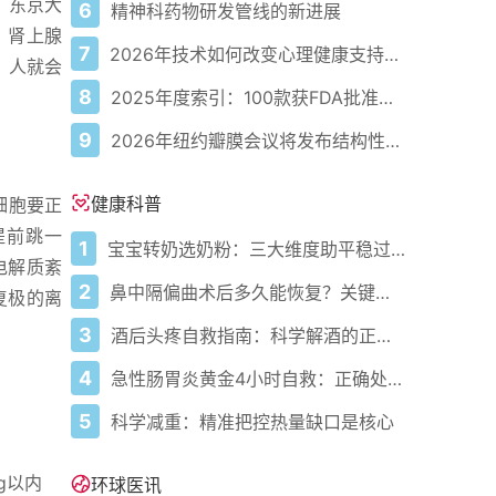
。东京大
6
精神科药物研发管线的新进展
，肾上腺
7
2026年技术如何改变心理健康支持的获取方式
，人就会
8
2025年度索引：100款获FDA批准的AI驱动医疗设备
9
2026年纽约瓣膜会议将发布结构性心脏病最新研究成果
健康科普
细胞要正
提前跳一
1
宝宝转奶选奶粉：三大维度助平稳过渡
电解质紊
2
鼻中隔偏曲术后多久能恢复？关键看这几点
复极的离
3
酒后头疼自救指南：科学解酒的正确打开方式
4
急性肠胃炎黄金4小时自救：正确处置与误区避坑关键
5
科学减重：精准把控热量缺口是核心
g以内
环球医讯