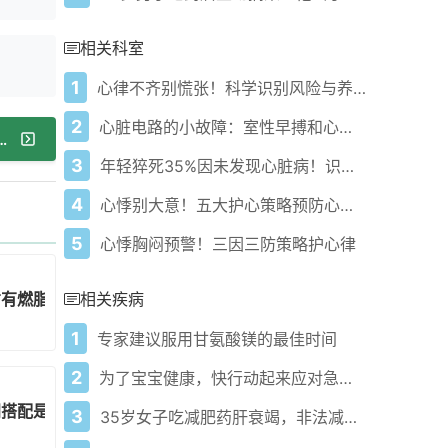
相关科室
1
心律不齐别慌张！科学识别风险与养护方案
2
心脏电路的小故障：室性早搏和心律失常的区别
主食怎么吃？科学搭配稳血糖不反弹
3
年轻猝死35%因未发现心脏病！识别信号+急救3步走
4
心悸别大意！五大护心策略预防心律异常风险
5
心悸胸闷预警！三因三防策略护心律
才有燃脂效果？
相关疾病
1
专家建议服用甘氨酸镁的最佳时间
2
为了宝宝健康，快行动起来应对急性肠胃炎高烧！
间搭配是关键
3
35岁女子吃减肥药肝衰竭，非法减肥药危害咋这么大？