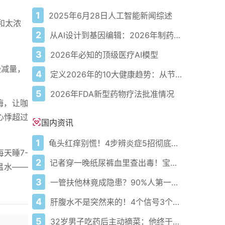
1
2025年6月28日人工智能新闻综述
别和太浓
2
从AI设计到基因编辑：2026年制药领域重大突破
3
2026年必知的顶级医疗AI模型
慢减量，
4
定义2026年的10大健康趋势：从节律健康到冷热交替疗法
5
2026年FDA新型药物疗法批准情况
酶，让咖
心悸超过
国内资讯
1
龟头红痒别慌！4步辨炎症5招彻底防复发
天睡7-
2
记者穿一晚纸尿裤血里查出毒！宝宝血液浓度竟是成人的5倍？
温水——
3
一管扶他林竟成隐患？90%人第一步就错了！
4
肝腹水不是突然来的！4个信号3个管理要点别等肚子鼓起来
5
32岁男子吃药后主动摘菜：他终于活过来了？