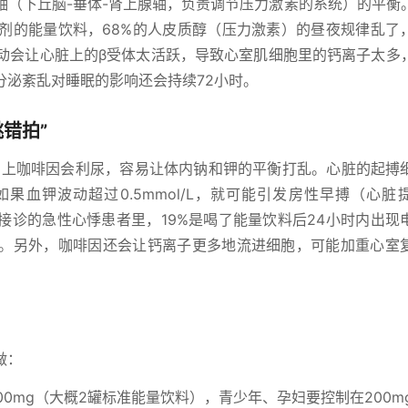
轴（下丘脑-垂体-肾上腺轴，负责调节压力激素的系统）的平衡
加剂的能量饮料，68%的人皮质醇（压力激素）的昼夜规律乱了
波动会让心脏上的β受体太活跃，导致心室肌细胞里的钙离子太多
分泌紊乱对睡眠的影响还会持续72小时。
错拍”
钠，加上咖啡因会利尿，容易让体内钠和钾的平衡打乱。心脏的起搏
果血钾波动超过0.5mmol/L，就可能引发房性早搏（心脏
接诊的急性心悸患者里，19%是喝了能量饮料后24小时内出现
%。另外，咖啡因还会让钙离子更多地流进细胞，可能加重心室
做：
0mg（大概2罐标准能量饮料），青少年、孕妇要控制在200m