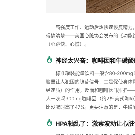
高强度工作、运动后想快速恢复精力
得搞清楚——美国心脏协会发布的《功能
（心跳快、心慌）。
神经太兴奋：咖啡因和牛磺酸的
标准罐装能量饮料一般含80-200
脑里让人犯困的腺苷信号，二是促使身体
经递质）的作用，反而和咖啡因“协同”
人一次喝300mg咖啡因（约2杯美式咖
比没喝时高了47%。更要注意的是，牛磺
HPA轴乱了：激素波动让心脏