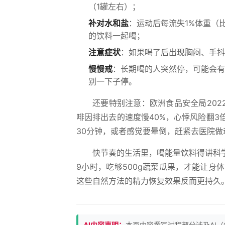
（1罐左右）；
补对水和盐
：运动后每流失1%体重（比如
的饮料一起喝；
注意症状
：如果喝了后出现胸闷、手抖
慢慢戒
：长期喝的人突然停，可能会有
别一下子停。
还要特别注意：欧洲食品安全局202
啡因排出去的速度慢40%，心悸风险翻
30分钟，或者感觉要晕倒，赶紧去医院
快节奏的生活里，喝能量饮料得讲科
9小时，吃够500g蔬菜瓜果，才能让
这些自然方法的精力恢复效果反而更持久
AI内容声明：
本页内容撰写过程部分涉及AI