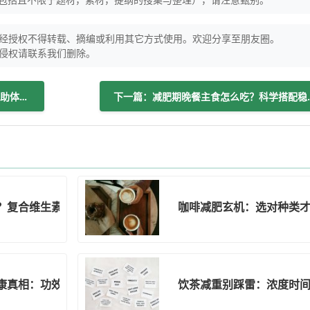
经授权不得转载、摘编或利用其它方式使用。欢迎分享至朋友圈。
侵权请联系我们删除。
上一篇：减肥期间喝酸奶：选对方式才有助体重管理
下一篇：减肥期晚餐
？复合维生素科学补足6大健康需求
咖啡减肥玄机：选对种类
康真相：功效与隐患全知道
饮茶减重别踩雷：浓度时