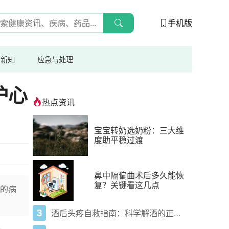
手机版
与新知
应急与处理
护心
热点资讯
宝宝转奶选奶粉：三大维
度助平稳过渡
鼻中隔偏曲术后多久能恢
复？关键看这几点
的病
3
酒后头疼自救指南：科学解酒的正确打开方式