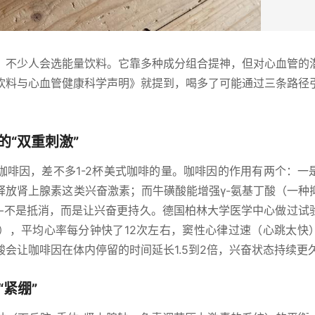
，不少人会选能量饮料。它靠多种成分组合提神，但对心血管的
饮料与心血管健康科学声明》就提到，喝多了可能通过三条路径
“双重刺激”
mg咖啡因，差不多1-2杯美式咖啡的量。咖啡因的作用有两个：一
释放肾上腺素这类兴奋激素；而牛磺酸能增强γ-氨基丁酸（一种
——不是抵消，而是让兴奋更持久。德国柏林大学医学中心做过试
啡），平均心率每分钟快了12次左右，窦性心律过速（心跳太快
酸会让咖啡因在体内停留的时间延长1.5到2倍，兴奋状态持续更
“紧绷”