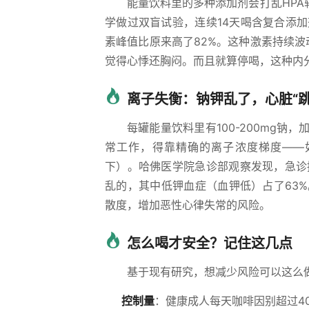
能量饮料里的多种添加剂会打乱HPA
学做过双盲试验，连续14天喝含复合添
素峰值比原来高了82%。这种激素持续
觉得心悸还胸闷。而且就算停喝，这种内
离子失衡：钠钾乱了，心脏“跳
每罐能量饮料里有100-200mg
常工作，得靠精确的离子浓度梯度——如
下）。哈佛医学院急诊部观察发现，急诊
乱的，其中低钾血症（血钾低）占了63
散度，增加恶性心律失常的风险。
怎么喝才安全？记住这几点
基于现有研究，想减少风险可以这么
控制量
：健康成人每天咖啡因别超过40