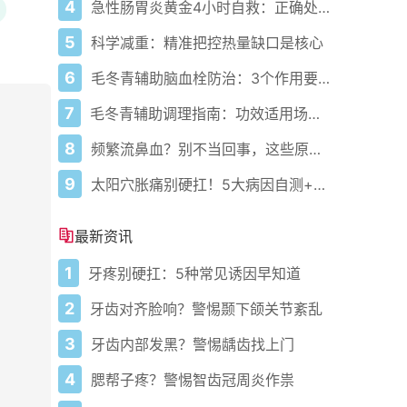
4
急性肠胃炎黄金4小时自救：正确处置与误区避坑关键
5
科学减重：精准把控热量缺口是核心
6
毛冬青辅助脑血栓防治：3个作用要清楚，别乱用药
7
毛冬青辅助调理指南：功效适用场景与禁忌需牢记
8
频繁流鼻血？别不当回事，这些原因要警惕
9
太阳穴胀痛别硬扛！5大病因自测+正确应对方法
最新资讯
1
牙疼别硬扛：5种常见诱因早知道
2
牙齿对齐脸响？警惕颞下颌关节紊乱
3
牙齿内部发黑？警惕龋齿找上门
4
腮帮子疼？警惕智齿冠周炎作祟