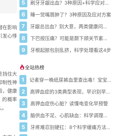
5
刷牙牙龈出血？3种原因+科学应对指南
6
睡一觉嘴唇肿了？3种原因及应对方案
7
牙龈总出血？别大意，两类健康问题预警
潜在影响
引发心悸
8
下巴按压痛？可能是颞下颌关节紊乱病
9
牙根起脓包别乱挤，科学处理看这4步
全站热榜
是挡住大
1
记者穿一晚纸尿裤血里查出毒！宝宝血液浓度竟是成人的5倍？
抑制性神
验，健康
2
高钾血症的3类典型表现，早识别早干预
）的概率
3
高钾血症伤心脏？读懂电变化早预警
久。
4
脑供血不足、心肌缺血：科学调理全攻略
5
牙疼难忍别硬扛：8个科学缓痛方法收好