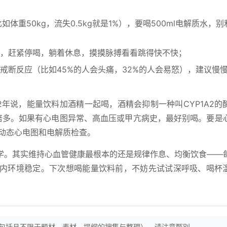
体重50kg，流失0.5kg就是1%），要喝500ml电解质水，
，赶紧停喝，躺着休息，摸摸脉搏看看跳得快不快；
戒断反应（比如45%的人会头痛，32%的人会易怒），建议慢
2年说，能量饮料加酒精一起喝，酒精会抑制一种叫CYP1A2的
3倍多。如果有心电图异常、高血压或甲亢病史，最好别喝。要是
做动态心电图和电解质检查。
学。其实维持心血管健康最根本的还是规律作息、均衡饮食——每
身体内环境稳定。下次想喝能量饮料前，不妨先试试深呼吸、喝杯
。
（包括且不限于题材，素材，提纲的搜集与整理），请注意甄别。