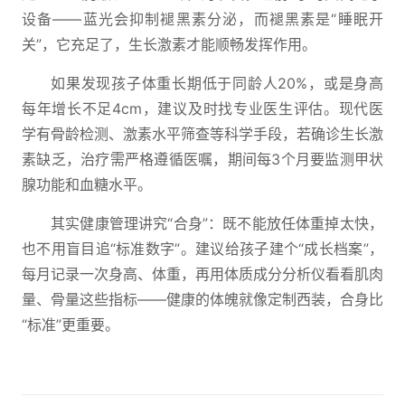
设备——蓝光会抑制褪黑素分泌，而褪黑素是“睡眠开
关”，它充足了，生长激素才能顺畅发挥作用。
如果发现孩子体重长期低于同龄人20%，或是身高
每年增长不足4cm，建议及时找专业医生评估。现代医
学有骨龄检测、激素水平筛查等科学手段，若确诊生长激
素缺乏，治疗需严格遵循医嘱，期间每3个月要监测甲状
腺功能和血糖水平。
其实健康管理讲究“合身”：既不能放任体重掉太快，
也不用盲目追“标准数字”。建议给孩子建个“成长档案”，
每月记录一次身高、体重，再用体质成分分析仪看看肌肉
量、骨量这些指标——健康的体魄就像定制西装，合身比
“标准”更重要。