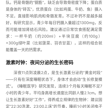
队。钙是骨骼的“钢筋”，缺乏会导致骨密度下降；蛋白质
是身体的“砖瓦”，优质蛋白（比如鸡蛋、牛奶、鱼）摄入
不足，直接影响肌肉和骨骼发育。不过补钙不是越多越
好，有研究显示，青少年每日钙摄入量超过1300mg，反
而可能增加肾结石风险。建议通过日常饮食搭配满足需
求：一杯牛奶（约200ml）+半块豆腐（约100g）
+300g绿叶菜（比如菠菜、羽衣甘蓝），这样的组合就
能覆盖一天的钙需求。
激素时钟：夜间分泌的生长密码
深夜11点到凌晨2点，是生长激素分泌的“黄金时段”
——只有在深度睡眠状态下，身体才会启动“生长修复模
式”。《睡眠医学》研究发现，连续3个月每天睡眠不足7
小时的青少年，平均身高增长速度比同龄人慢2.1cm。想
让生长激素好好“工作”，得养成立规律的生物钟：建议固
定“22:30洗漱、23:00上床”的节奏，睡前1小时关闭电子