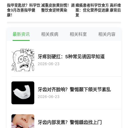
指甲变匙状？科学饮
减重皮肤黄别慌！调
瘫痪患者科学饮食方
高纤维饮
食3月改善指甲健
整饮食逆转黄染
案：优化营养促进康
康背后的
康！
复
最新资讯
相关疾病
相关科室
相关内容
牙疼别硬扛：5种常见诱因早知道
2026-06-23
牙齿对齐脸响？警惕颞下颌关节紊乱
2026-06-23
牙齿内部发黑？警惕龋齿找上门