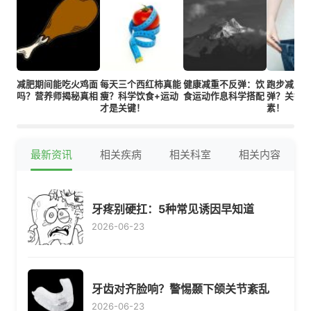
减肥期间能吃火鸡面
每天三个西红柿真能
健康减重不反弹：饮
跑步减肥
吗？营养师揭秘真相
瘦？科学饮食+运动
食运动作息科学搭配
弹？关键看
才是关键！
素！
最新资讯
相关疾病
相关科室
相关内容
牙疼别硬扛：5种常见诱因早知道
2026-06-23
牙齿对齐脸响？警惕颞下颌关节紊乱
2026-06-23