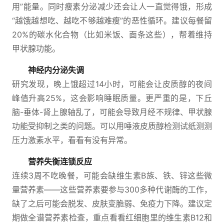
用”能量。同时瘦素分泌减少还会让人一直觉得饿，形成
“越饿越想吃、越吃不够越难瘦”的恶性循环。建议每餐留
20%的碳水化合物（比如米饭、面条这些），帮着维持
甲状腺功能。
神经内分泌失调
研究发现，晚上饿超过14小时，可能会让皮质醇的夜间
峰值升高25%，这会影响睡眠质量。更严重的是，下丘
脑-垂体-肾上腺轴乱了，可能会导致月经不规律、甲状腺
功能受抑制之类的问题。可以用唾液皮质醇检测试纸测测
压力激素水平，看看有没有异常。
营养失衡连锁反应
连续3周不吃晚餐，可能会缺维生素B族、铁、锌这些微
量营养素——这些营养素要参与300多种代谢酶的工作，
缺了之后可能会脱发、皮肤变脆弱、免疫力下降。建议定
期做全谱营养素检查，重点看看红细胞里的维生素B12和