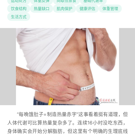
运动处方
体重反弹
间歇性禁食
基础代谢率
饮食结构
热量缺口
肌肉保护
健康评估
体重管理
生活方式
“每晚饿肚子=制造热量赤字”这事看着挺有道理，但
人体代谢可比算热量复杂多了。连续16小时没吃东西，
身体确实会开始分解脂肪，但这里有个明确的生理底线