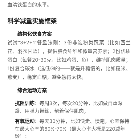
血清铁蛋白的水平。
科学减重实施框架
结构化饮食方案
试试“3+2+1”餐盘法则：3份非淀粉类蔬菜（比如西兰
花、羽衣甘蓝），提供膳食纤维和微量营养素；2份优质
蛋白（每餐20-30克，比如鸡蛋、鱼），维持肌肉质量；
1份复合碳水（选低GI的——就是升糖慢的，比如糙米、
燕麦），稳定血糖，避免饿得太快。
综合运动方案
抗阻训练
：每周3次，每次20分钟，比如做自重深
蹲、用弹力带练，帮着保住肌肉；
有氧运动
：每天30分钟，比如快走、慢跑，心率保持
在最大心率的60%-70%（最大心率大概是220减年
龄）；