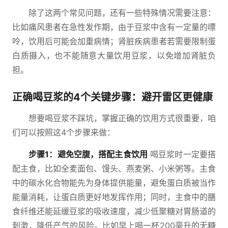
除了这两个常见问题，还有一些特殊情况需要注意：
比如痛风患者在急性发作期，由于豆浆中含有一定量的嘌
呤，饮用后可能会加重病情；肾脏疾病患者若需要限制蛋
白质摄入，也不能随意大量饮用豆浆，以免增加肾脏负
担。
正确喝豆浆的4个关键步骤：避开雷区更健康
想要喝豆浆不踩坑，掌握正确的饮用方式很重要，咱
们可以按照这4个步骤来做：
步骤1：避免空腹，搭配主食饮用
喝豆浆时一定要搭
配主食，比如全麦面包、馒头、燕麦粥、小米粥等。主食
中的碳水化合物能先为身体提供能量，避免蛋白质被当作
能量消耗，让蛋白质更好地发挥作用；同时，主食中的膳
食纤维还能延缓豆浆的吸收速度，减少低聚糖对胃肠道的
刺激，降低产气的风险。比如早上喝一杯200毫升的无糖