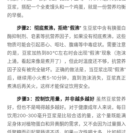
豆浆，搭配一个全麦馒头和一个鸡蛋，就是一份营养均衡
的早餐。
步骤2：彻底煮沸，拒绝“假沸”
生豆浆中含有胰蛋白
酶抑制剂、皂素等抗营养因子，如果没有彻底煮沸，这些
物质可能会引起恶心、呕吐、腹痛等中毒症状。需要注意
的是，豆浆加热到80℃左右时会出现“假沸”现象（泡沫
上涌，看起来像是煮开了），但此时温度还不够，抗营养
因子没有被完全破坏。正确的做法是，当豆浆出现“假沸”
后，继续用小火煮5-10分钟，直到泡沫消失，豆浆真正
煮沸后再关火，这样才能保证饮用安全。
步骤3：控制饮用量，并非越多越好
虽然豆浆营养
好，但也不是喝得越多越好。对于健康成年人来说，每日
饮用200-300毫升豆浆是比较合适的量，这个量既能满
足身体对植物蛋白和异黄酮的需求，又不会因为过量摄入
低聚糖而引起胃肠道不适。如果一次性喝太多，比如超过