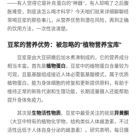
——有人觉得它是补充蛋白的“神器”，有人却喝了之后腹
胀难受，到底该怎么喝才科学？今天咱们就来详细聊聊经
常喝豆浆的那些事儿，从营养优势到潜在风险，再到正确
的饮用方法，一次性说清楚。
豆浆的营养优势：被忽略的“植物营养宝库”
豆浆是由大豆研磨后加水煮沸制成的，它的营养成分
相当丰富。首先是
植物蛋白
，豆浆中的植物蛋白含量较为
可观，且氨基酸组成接近人体必需氨基酸模式，属于优质
植物蛋白，能为身体细胞的修复和更新提供原料，有助于
维持正常的新陈代谢和生理功能，长期适量摄入还能帮助
提升身体免疫力。
其次是
生物活性物质
，豆浆中最受关注的就是
异黄酮
（大豆中特有的植物化学物，结构类似人体雌激素，不过
活性远低于人体自身分泌的雌激素）。研究表明，每日摄