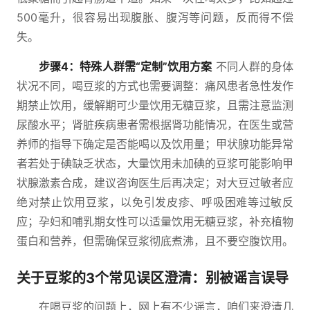
500毫升，很容易出现腹胀、腹泻等问题，反而得不偿
失。
步骤4：特殊人群需“定制”饮用方案
不同人群的身体
状况不同，喝豆浆的方式也需要调整：痛风患者急性发作
期禁止饮用，缓解期可少量饮用无糖豆浆，且需注意监测
尿酸水平；肾脏疾病患者需根据肾功能情况，在医生或营
养师的指导下确定是否能喝以及饮用量；甲状腺功能异常
者若处于碘缺乏状态，大量饮用未加碘的豆浆可能影响甲
状腺激素合成，建议咨询医生后再决定；对大豆过敏者应
绝对禁止饮用豆浆，以免引发皮疹、呼吸困难等过敏反
应；孕妇和哺乳期女性可以适量饮用无糖豆浆，补充植物
蛋白和营养，但需确保豆浆彻底煮沸，且不要空腹饮用。
关于豆浆的3个常见误区澄清：别被谣言误导
在喝豆浆的问题上，网上有不少谣言，咱们来澄清几