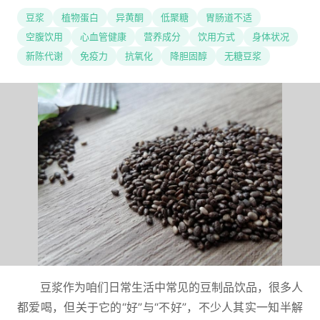
豆浆
植物蛋白
异黄酮
低聚糖
胃肠道不适
空腹饮用
心血管健康
营养成分
饮用方式
身体状况
新陈代谢
免疫力
抗氧化
降胆固醇
无糖豆浆
豆浆作为咱们日常生活中常见的豆制品饮品，很多人
都爱喝，但关于它的“好”与“不好”，不少人其实一知半解