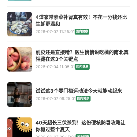
4道家常素菜补肾真有效！不花一分钱还比
生蚝更温和
2026-07-07 11:25:01
国内健康
削皮还是直接啃？医生悄悄说吃桃的南北真
相藏在这3个关键点
2026-07-04 11:05:01
国内健康
试试这3个零门槛运动法今天就能动起来
2026-07-07 09:25:01
国内健康
40天超长三伏杀到！这份硬核防暑攻略让
你稳过整个夏天
国内健康