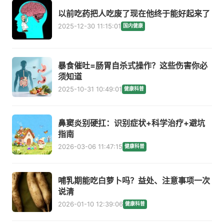
以前吃药把人吃废了现在他终于能好起来了
2025-12-30 11:15:01
国内健康
暴食催吐=肠胃自杀式操作？这些伤害你必
须知道
2025-10-31 10:49:01
健康科普
鼻窦炎别硬扛：识别症状+科学治疗+避坑
指南
2026-03-06 11:47:15
健康科普
哺乳期能吃白萝卜吗？益处、注意事项一次
说清
2026-01-10 12:39:06
健康科普