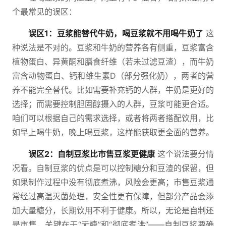
个最常见的误区：
误区1：豆浆能替代牛奶，喝豆浆就不用喝牛奶了
这
种说法是不对的。豆浆和牛奶的营养各有侧重，豆浆富含
植物蛋白、异黄酮和膳食纤维（若未过滤豆渣），而牛奶
富含动物蛋白、钙和维生素D（部分强化奶），两者的营
养不能完全替代。比如需要补充钙的人群，牛奶是更好的
选择；而需要控制胆固醇摄入的人群，豆浆可能更合适。
咱们可以根据自己的需求选择，或者将两者搭配饮用，比
如早上喝牛奶，晚上喝豆浆，这样能获取更全面的营养。
误区2：自制豆浆比市售豆浆更健康
这个说法要分情
况看。自制豆浆的优点是可以控制糖分和豆渣的保留，但
如果制作过程中没有彻底煮沸，风险会更高；市售豆浆通
常经过高温灭菌处理，安全性更有保障，但部分产品会添
加大量糖分，长期饮用不利于健康。所以，无论是自制还
是市售，关键在于“无糖”和“彻底煮沸”——自制豆浆要确