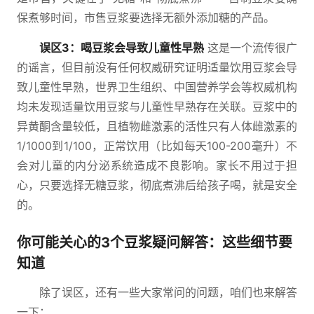
保煮够时间，市售豆浆要选择无额外添加糖的产品。
误区3：喝豆浆会导致儿童性早熟
这是一个流传很广
的谣言，但目前没有任何权威研究证明适量饮用豆浆会导
致儿童性早熟，世界卫生组织、中国营养学会等权威机构
均未发现适量饮用豆浆与儿童性早熟存在关联。豆浆中的
异黄酮含量较低，且植物雌激素的活性只有人体雌激素的
1/1000到1/100，正常饮用（比如每天100-200毫升）不
会对儿童的内分泌系统造成不良影响。家长不用过于担
心，只要选择无糖豆浆，彻底煮沸后给孩子喝，就是安全
的。
你可能关心的3个豆浆疑问解答：这些细节要
知道
除了误区，还有一些大家常问的问题，咱们也来解答
一下：