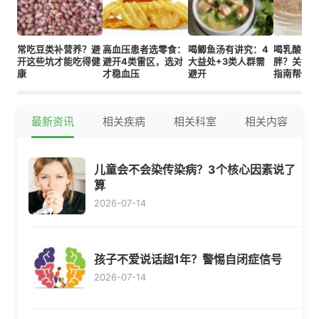
常吃豆类补营养？避
高血压患者选零食：
喝鲫鱼汤有讲究：4
喝乳酸菌
开这些坑才能吃得健
避开4类雷区，选对
大益处+3类人群需
胖？关键因
康
才稳血压
避开
指南帮你
最新资讯
相关疾病
相关科室
相关内容
儿童会不会染传染病？3个核心因素说了
算
2026-07-14
孩子不爱说话超1年？警惕自闭症信号
2026-07-14