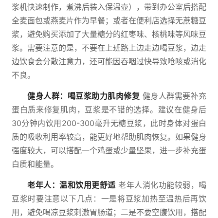
浆机快速制作，煮沸后装入保温壶），带到办公室后搭配
全麦面包或燕麦片作为早餐；或者在便利店选择无蔗糖豆
浆，避免购买添加了大量糖分的红枣味、核桃味等风味豆
浆。需要注意的是，不要在上班路上边走边喝豆浆，边走
边饮食会分散注意力，还可能因吞咽过快导致呛咳或消化
不良。
健身人群：喝豆浆助力肌肉修复
健身人群需要补充
蛋白质来修复肌肉，豆浆是不错的选择。建议在健身后
30分钟内饮用200-300毫升无糖豆浆，此时身体对蛋白
质的吸收利用率较高，能更好地帮助肌肉恢复。如果健身
强度较大，可以搭配一个鸡蛋或少量坚果，进一步补充蛋
白质和能量。
老年人：温和饮用更舒适
老年人消化功能较弱，喝
豆浆时要注意以下几点：一是将豆浆加热至温热后再饮
用，避免喝凉豆浆刺激胃肠道；二是不要空腹饮用，搭配