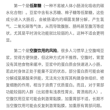
第一个是
低聚糖
（一种不易被人体小肠消化吸收的碳
水化合物）。豆浆中含有水苏糖、棉子糖等低聚糖，这些
成分进入大肠后，会被肠道内的细菌发酵分解，产生氢
气、二氧化碳等气体，从而导致腹胀、肠鸣甚至腹泻等症
状，尤其是平时消化功能就比较弱的人，这种不适会更明
显。
第二个是
空腹饮用的风险
。很多人习惯早上空腹喝豆
浆，觉得方便快捷，但这种方式并不推荐。空腹时，胃里
没有其他食物来缓冲，豆浆中的蛋白质会快速进入小肠，
若此时身体正处于能量不足的状态，部分蛋白质可能会被
分解成氨基酸来供能，无法充分发挥其构建身体组织、修
复细胞的作用，相当于浪费了优质蛋白。而且，对于胃部
功能较弱的人群（比如患有浅表性胃炎、胃溃疡的人），
空腹饮用豆浆可能会刺激胃黏膜，加重胃部不适，长期不
当空腹饮用可能会反复刺激胃黏膜，加重原有胃部问题。