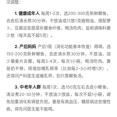
况调整：
1. 健康成年人
每周1-2次，选200-300克新鲜鲫鱼，
去皮后清水熬30分钟，不放油或只放1克植物油，搭配萝
卜、豆腐这些蔬菜补膳食纤维，喝汤吃肉，盐和调味料要
少放（每天盐不超5克）。
2. 产后妈妈
产后1周（消化功能基本恢复）再喝，选
150-200克新鲜鲫鱼，去皮清水熬30分钟，不放油，加
少量姜片去腥，每周3-4次，每次1小碗，喝汤吃肉。要
是奶不够，得增加哺乳频率（比如每2-3小时喂1次），
还得问产科医生或催乳师，别只靠鲫鱼汤。
3. 中老年人群
每周1次，选150克左右去皮小鲫鱼，
清淡煮20-30分钟，不放油少放盐，每次不超1小碗，避
免加重消化和肾脏负担。要是有高血压、糖尿病这些慢性
病，得先问医生能不能喝。