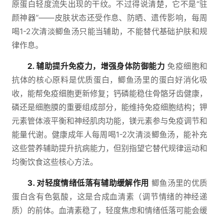
原蛋白轻度流失出现的干纹。不过得说清楚，它不是“驻
颜神器”——皮肤状态还受作息、防晒、遗传影响，每周
喝1-2次清淡鲫鱼汤只能当辅助，不能替代基础护肤和规
律作息。
2. 辅助提升免疫力，增强身体防御能力
免疫细胞和
抗体的核心原料是优质蛋白，鲫鱼汤里的蛋白好消化吸
收，能帮免疫细胞更新修复；钙磷能稳住骨骼牙齿健康，
磷还是细胞膜的重要组成部分，能维持免疫细胞结构；钾
元素管体液平衡和神经肌肉功能，镁元素参与免疫调节和
能量代谢。健康成年人每周喝1-2次清淡鲫鱼汤，能补充
这些营养辅助提升抗病能力，但别指望它替代规律运动和
均衡饮食这些核心方法。
3. 对轻度情绪低落有辅助缓解作用
鲫鱼汤里的优质
蛋白含有色氨酸，这是合成血清素（调节情绪的神经递
质）的前体。血清素稳了，轻度焦虑和情绪低落可能会缓