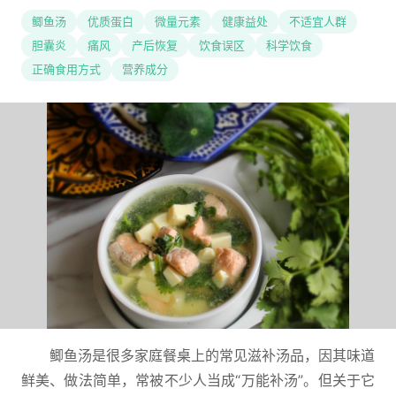
鲫鱼汤
优质蛋白
微量元素
健康益处
不适宜人群
胆囊炎
痛风
产后恢复
饮食误区
科学饮食
正确食用方式
营养成分
鲫鱼汤是很多家庭餐桌上的常见滋补汤品，因其味道
鲜美、做法简单，常被不少人当成“万能补汤”。但关于它