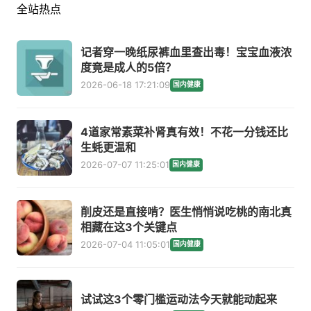
全站热点
记者穿一晚纸尿裤血里查出毒！宝宝血液浓
度竟是成人的5倍？
2026-06-18 17:21:09
国内健康
4道家常素菜补肾真有效！不花一分钱还比
生蚝更温和
2026-07-07 11:25:01
国内健康
削皮还是直接啃？医生悄悄说吃桃的南北真
相藏在这3个关键点
2026-07-04 11:05:01
国内健康
试试这3个零门槛运动法今天就能动起来