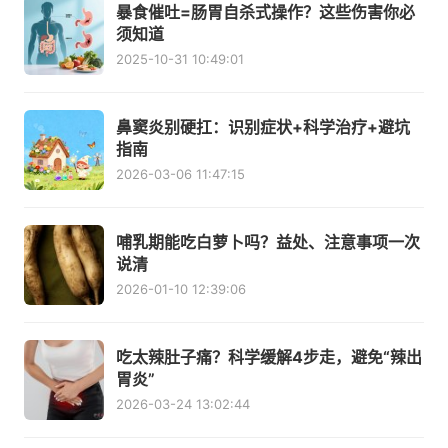
暴食催吐=肠胃自杀式操作？这些伤害你必
须知道
2025-10-31 10:49:01
鼻窦炎别硬扛：识别症状+科学治疗+避坑
指南
2026-03-06 11:47:15
哺乳期能吃白萝卜吗？益处、注意事项一次
说清
2026-01-10 12:39:06
吃太辣肚子痛？科学缓解4步走，避免“辣出
胃炎”
2026-03-24 13:02:44