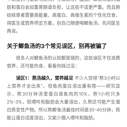
肪和蛋白会加重胃肠道负担，让这些不适更严重。而且肺
结核患者需要高能量、高蛋白、高维生素的个性化饮食，
得医生或营养师定方案，别自己随便喝鲫鱼汤，先问医生
再说。
关于鲫鱼汤的3个常见误区，别再被骗了
很多人对鲫鱼汤的认知都是错的，这些误区不仅浪费
营养，还可能伤身，看看你踩过没：
误区1：熬汤越久，营养越足
不少人觉得“熬3小时以
上营养才全出来”，但鱼肉蛋白溶出量有限——研究显
示，熬30分钟汤里蛋白是鱼肉的10%，熬1小时只多
2%-3%，但嘌呤和脂肪会大量溶出，久熬还可能产生蛋
白质变性产物。所以熬鲫鱼汤最佳时间是30-40分钟，既
能让蛋白适度溶出，又能少摄入嘌呤和脂肪。