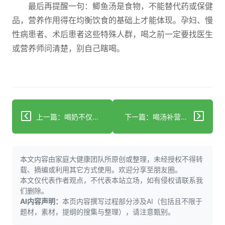
最后再提醒一句：鲫鱼汤是食物，不能替代药或保健
品，营养作用得在均衡饮食的基础上才能体现。孕妇、慢
性病患者、术后患者这些特殊人群，喝之前一定要找医生
或营养师问清楚，别自己瞎喝。
上一篇：喝奶不仅不致骨质疏松，还能守护骨骼健康
下一篇：喝汤补营养是智商税？营养科专家解析真相
本文内容由家庭大健康团队所原创或整理，未经授权不得转
载、摘编或利用其它方式使用。欢迎分享至朋友圈。
本文仅代表作者观点，不代表本站立场，如有侵权请联系我
们删除。
AI内容声明：
本页内容撰写过程部分涉及AI（包括且不限于
题材，素材，提纲的搜集与整理），请注意甄别。