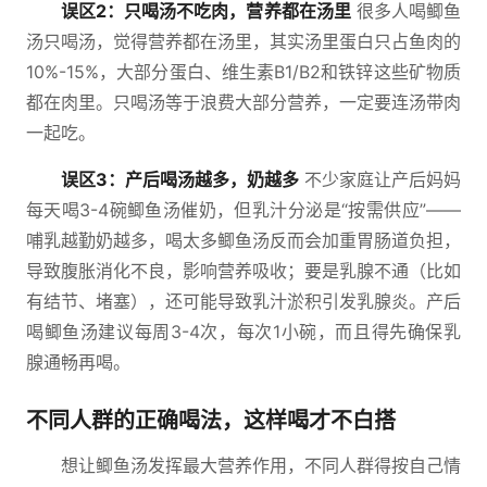
误区2：只喝汤不吃肉，营养都在汤里
很多人喝鲫鱼
汤只喝汤，觉得营养都在汤里，其实汤里蛋白只占鱼肉的
10%-15%，大部分蛋白、维生素B1/B2和铁锌这些矿物质
都在肉里。只喝汤等于浪费大部分营养，一定要连汤带肉
一起吃。
误区3：产后喝汤越多，奶越多
不少家庭让产后妈妈
每天喝3-4碗鲫鱼汤催奶，但乳汁分泌是“按需供应”——
哺乳越勤奶越多，喝太多鲫鱼汤反而会加重胃肠道负担，
导致腹胀消化不良，影响营养吸收；要是乳腺不通（比如
有结节、堵塞），还可能导致乳汁淤积引发乳腺炎。产后
喝鲫鱼汤建议每周3-4次，每次1小碗，而且得先确保乳
腺通畅再喝。
不同人群的正确喝法，这样喝才不白搭
想让鲫鱼汤发挥最大营养作用，不同人群得按自己情