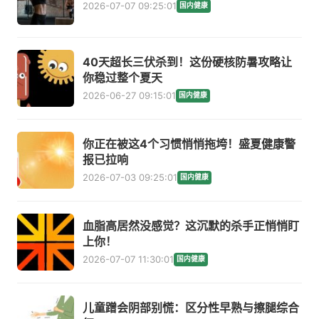
2026-07-07 09:25:01
国内健康
40天超长三伏杀到！这份硬核防暑攻略让
你稳过整个夏天
2026-06-27 09:15:01
国内健康
你正在被这4个习惯悄悄拖垮！盛夏健康警
报已拉响
2026-07-03 09:25:01
国内健康
血脂高居然没感觉？这沉默的杀手正悄悄盯
上你！
2026-07-07 11:30:01
国内健康
儿童蹭会阴部别慌：区分性早熟与擦腿综合