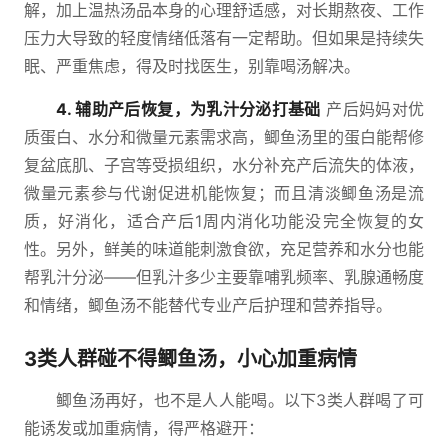
解，加上温热汤品本身的心理舒适感，对长期熬夜、工作
压力大导致的轻度情绪低落有一定帮助。但如果是持续失
眠、严重焦虑，得及时找医生，别靠喝汤解决。
4. 辅助产后恢复，为乳汁分泌打基础
产后妈妈对优
质蛋白、水分和微量元素需求高，鲫鱼汤里的蛋白能帮修
复盆底肌、子宫等受损组织，水分补充产后流失的体液，
微量元素参与代谢促进机能恢复；而且清淡鲫鱼汤是流
质，好消化，适合产后1周内消化功能没完全恢复的女
性。另外，鲜美的味道能刺激食欲，充足营养和水分也能
帮乳汁分泌——但乳汁多少主要靠哺乳频率、乳腺通畅度
和情绪，鲫鱼汤不能替代专业产后护理和营养指导。
3类人群碰不得鲫鱼汤，小心加重病情
鲫鱼汤再好，也不是人人能喝。以下3类人群喝了可
能诱发或加重病情，得严格避开：