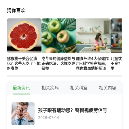
猜你喜欢
猕猴桃干美容促消
吃苹果的健康益处与
膳食纤维4大保健作
儿童饮食
化？这些人吃了可能
正确吃法，这样吃更
用+科学补充指南，
不良？科
伤身体
获益
帮你稳血糖护肠道
里
最新资讯
相关疾病
相关科室
相关内容
孩子眼有蠕动感？警惕视疲劳信号
2026-07-14