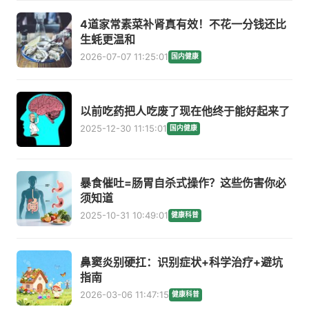
4道家常素菜补肾真有效！不花一分钱还比
生蚝更温和
2026-07-07 11:25:01
国内健康
以前吃药把人吃废了现在他终于能好起来了
2025-12-30 11:15:01
国内健康
暴食催吐=肠胃自杀式操作？这些伤害你必
须知道
2025-10-31 10:49:01
健康科普
鼻窦炎别硬扛：识别症状+科学治疗+避坑
指南
2026-03-06 11:47:15
健康科普