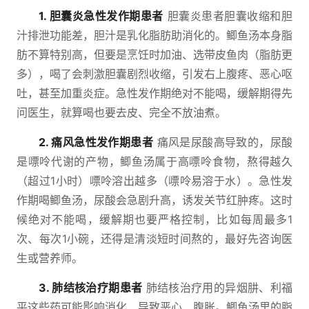
1. 胆囊炎急性发作期患者
胆囊炎患者胆囊收缩和胆
汁排泄功能差，胆汁是乳化脂肪助消化的。鲫鱼汤本身脂
肪不算特别高，但要是烹饪时加油、选带皮鱼肉（脂肪更
多），喝了会刺激胆囊剧烈收缩，引发右上腹疼、恶心呕
吐，甚至加重炎症。急性发作期绝对不能喝，缓解期得先
问医生，就算喝也要去皮、完全不放油煮。
2. 痛风急性发作期患者
痛风是尿酸高导致的，尿酸
是嘌呤代谢的产物，鲫鱼汤属于高嘌呤食物，熬得越久
（超过1小时）嘌呤溶出越多（嘌呤易溶于水）。急性发
作期喝鲫鱼汤，尿酸会急剧升高，诱发关节红肿疼。这时
候绝对不能喝，缓解期也要严格控制，比如每周最多1
次、每次1小碗，还得是清淡短时间熬的，最好先咨询医
生或营养师。
3. 肺结核治疗期患者
肺结核治疗用的异烟肼、利福
平这些药可能影响消化，导致恶心、腹胀。鲫鱼汤里的脂