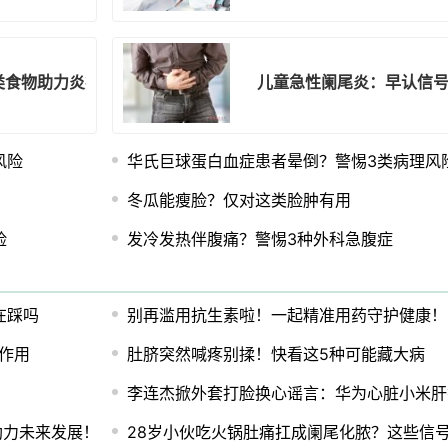
类食物助力炎症恢复
儿童急性阑尾炎：早认信
风险
华氏巨球蛋白血症患者晕倒？警惕3类病理风
冬瓜能瘦脸？仅对这类脸肿有用
险
发冷发热伴腹痛？警惕3种外科急腹症
在踩吗
别再滥用抗生素啦！一起精准用药守护健康！
的作用
肚脐突然喊疼别揉！快看这5种可能藏大病
李连杰掀外套打脸换心谣言：华为心脏小米肝
，助力未来发展！
28岁小伙吃火锅肚痛扛成阑尾化脓？这些信