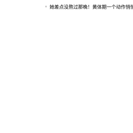
她差点没熬过那晚！黄体期一个动作悄悄