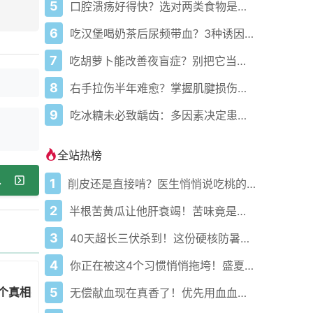
5
口腔溃疡好得快？选对两类食物是关键
6
吃汉堡喝奶茶后尿频带血？3种诱因及应对
7
吃胡萝卜能改善夜盲症？别把它当特效药
8
右手拉伤半年难愈？掌握肌腱损伤康复要点
9
吃冰糖未必致龋齿：多因素决定患龋风险
全站热榜
作要记牢
1
削皮还是直接啃？医生悄悄说吃桃的南北真相藏在这3个关键点
2
半根苦黄瓜让他肝衰竭！苦味竟是死亡倒计时？
3
40天超长三伏杀到！这份硬核防暑攻略让你稳过整个夏天
4
你正在被这4个习惯悄悄拖垮！盛夏健康警报已拉响
个真相要弄清
5
无偿献血现在真香了！优先用血血费秒减还能免费体检