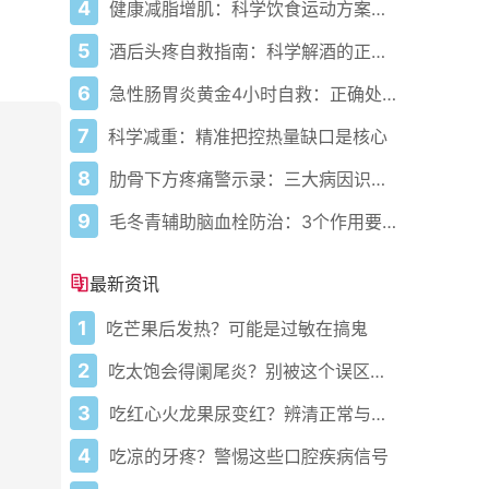
4
健康减脂增肌：科学饮食运动方案，助你高效达成目标
5
酒后头疼自救指南：科学解酒的正确打开方式
6
急性肠胃炎黄金4小时自救：正确处置与误区避坑关键
7
科学减重：精准把控热量缺口是核心
8
肋骨下方疼痛警示录：三大病因识别指南
9
毛冬青辅助脑血栓防治：3个作用要清楚，别乱用药
最新资讯
1
吃芒果后发热？可能是过敏在搞鬼
2
吃太饱会得阑尾炎？别被这个误区骗了
3
吃红心火龙果尿变红？辨清正常与异常
4
吃凉的牙疼？警惕这些口腔疾病信号