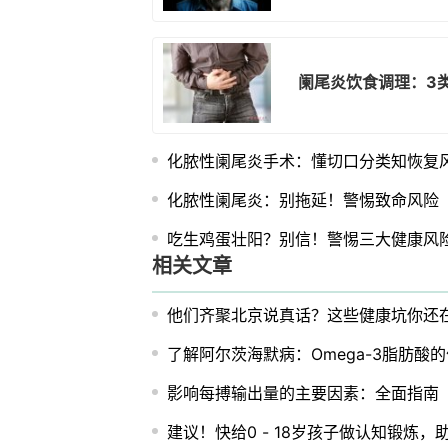
阑尾炎饮食调理：3
化脓性阑尾炎手术：懂切口分类知恢复
化脓性阑尾炎：别拖延！警惕致命风险
吃生鸡蛋壮阳？别信！警惕三大健康风
相关文章
他们齐聚北京说真话？这些健康坑你还
了解阿尔茨海默病：Omega-3脂肪酸
影响每搏输出量的主要因素：全面指南
建议！快给0 - 18岁孩子做认知锻炼