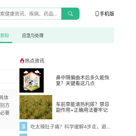
手机版
与新知
应急与处理
热点资讯
鼻中隔偏曲术后多久能恢
复？关键看这几点
具体
车前草能清热利尿？禁忌
别方
副作用+正确用法要牢记
必要
3
吃太辣肚子痛？科学缓解4步走，避免“辣出胃炎”