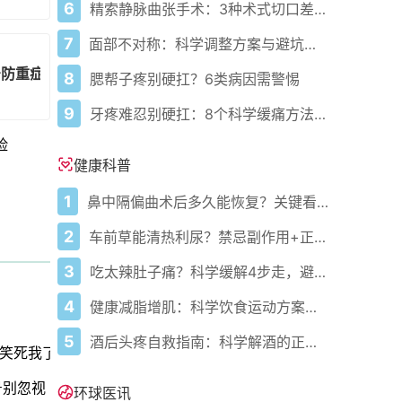
6
精索静脉曲张手术：3种术式切口差异与选择指南
7
面部不对称：科学调整方案与避坑指南
号防重症
8
腮帮子疼别硬扛？6类病因需警惕
9
牙疼难忍别硬扛：8个科学缓痛方法收好
险
健康科普
1
鼻中隔偏曲术后多久能恢复？关键看这几点
2
车前草能清热利尿？禁忌副作用+正确用法要牢记
3
吃太辣肚子痛？科学缓解4步走，避免“辣出胃炎”
4
健康减脂增肌：科学饮食运动方案，助你高效达成目标
5
酒后头疼自救指南：科学解酒的正确打开方式
笑死我了
号别忽视
环球医讯