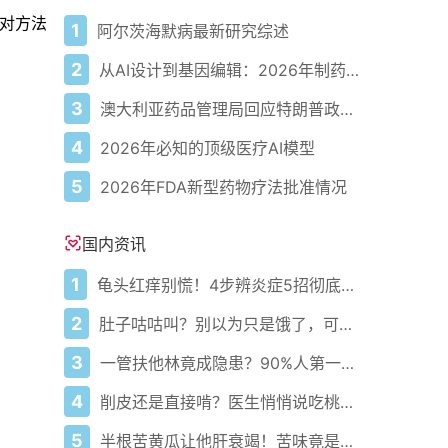
应对方法
1
阿尔茨海默病最新研究综述
2
从AI设计到基因编辑：2026年制药领域重大突破
3
澳大利亚药品管理局回应特朗普政府准备宣布自闭症重磅消息
4
2026年必知的顶级医疗AI模型
5
2026年FDA新型药物疗法批准情况
国内资讯
1
龟头红痒别慌！4步辨炎症5招彻底防复发
2
肚子咕咕叫？别以为只是饿了，可能是身体在求救！
3
一管扶他林竟成隐患？90%人第一步就错了！
4
削皮还是直接啃？医生悄悄说吃桃的南北真相藏在这3个关键点
5
半根苦黄瓜让他肝衰竭！苦味竟是死亡倒计时？