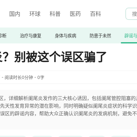
国内
环球
科普
医药
百科
诊断
治疗与康复
身体与疾病
防患于未然
辟谣
炎？别被这个误区骗了
:27 - 阅读时长0分钟 - 0字
误区，详细解析阑尾炎发作的三大核心诱因，包括阑尾管腔阻塞的
先天性发育异常的潜在影响，同时明确疑似阑尾炎症状的科学识
误区的辟谣内容，帮助大众正确认识阑尾炎的发病机制，避免不