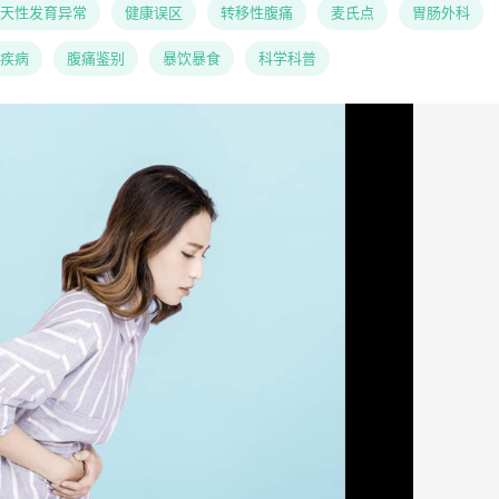
天性发育异常
健康误区
转移性腹痛
麦氏点
胃肠外科
疾病
腹痛鉴别
暴饮暴食
科学科普