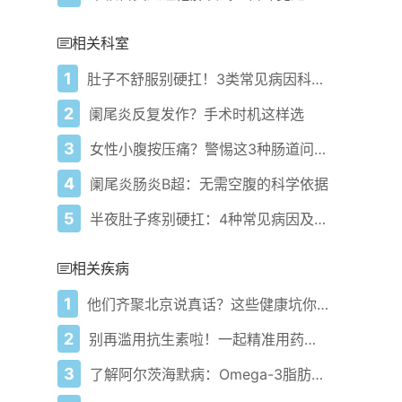
相关科室
1
肚子不舒服别硬扛！3类常见病因科学应对指南
2
阑尾炎反复发作？手术时机这样选
3
女性小腹按压痛？警惕这3种肠道问题报警
4
阑尾炎肠炎B超：无需空腹的科学依据
5
半夜肚子疼别硬扛：4种常见病因及科学应对指南
相关疾病
1
他们齐聚北京说真话？这些健康坑你还在踩吗
2
别再滥用抗生素啦！一起精准用药守护健康！
3
了解阿尔茨海默病：Omega-3脂肪酸的作用