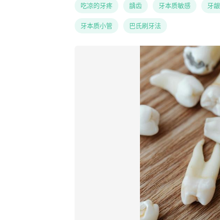
吃凉的牙疼
龋齿
牙本质敏感
牙龈
牙本质小管
巴氏刷牙法