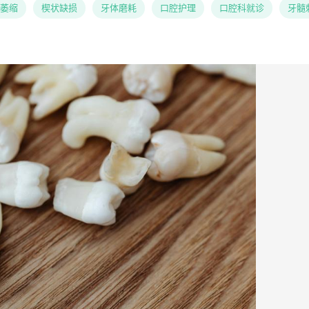
萎缩
楔状缺损
牙体磨耗
口腔护理
口腔科就诊
牙髓