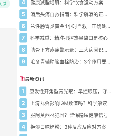
4
健康减脂增肌：科学饮食运动方案，助你高效达成目标
刺激
5
酒后头疼自救指南：科学解酒的正确打开方式
6
急性肠胃炎黄金4小时自救：正确处置与误区避坑关键
7
科学减重：精准把控热量缺口是核心
8
肋骨下方疼痛警示录：三大病因识别指南
9
毛冬青辅助脑血栓防治：3个作用要清楚，别乱用药
最新资讯
1
原发性开角型青光眼：早控眼压，守护清晰视界
2
上清丸会影响IGM数值吗？科学解读
3
服阿莫西林犯困？警惕隐匿健康信号
4
换淡口味奶粉：3种反应及应对方案