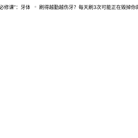
的“必修课”：牙体牙髓健康，决定了正畸能否顺利走完
刷得越勤越伤牙？每天刷3次可能正在毁掉你