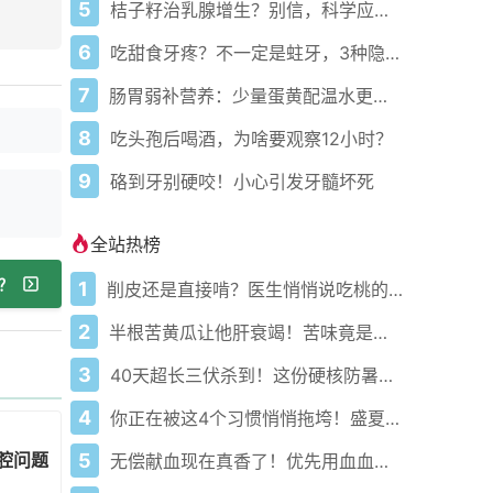
5
桔子籽治乳腺增生？别信，科学应对看这里
6
吃甜食牙疼？不一定是蛀牙，3种隐疾要警惕
7
肠胃弱补营养：少量蛋黄配温水更温和
8
吃头孢后喝酒，为啥要观察12小时？
9
硌到牙别硬咬！小心引发牙髓坏死
全站热榜
？
1
削皮还是直接啃？医生悄悄说吃桃的南北真相藏在这3个关键点
2
半根苦黄瓜让他肝衰竭！苦味竟是死亡倒计时？
3
40天超长三伏杀到！这份硬核防暑攻略让你稳过整个夏天
4
你正在被这4个习惯悄悄拖垮！盛夏健康警报已拉响
腔问题
5
无偿献血现在真香了！优先用血血费秒减还能免费体检