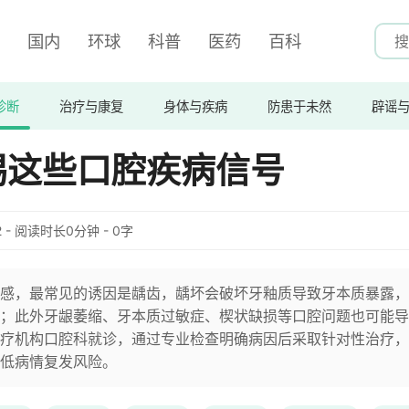
国内
环球
科普
医药
百科
诊断
治疗与康复
身体与疾病
防患于未然
辟谣
惕这些口腔疾病信号
:12 - 阅读时长0分钟 - 0字
感，最常见的诱因是龋齿，龋坏会破坏牙釉质导致牙本质暴露，
；此外牙龈萎缩、牙本质过敏症、楔状缺损等口腔问题也可能导
疗机构口腔科就诊，通过专业检查明确病因后采取针对性治疗，
低病情复发风险。