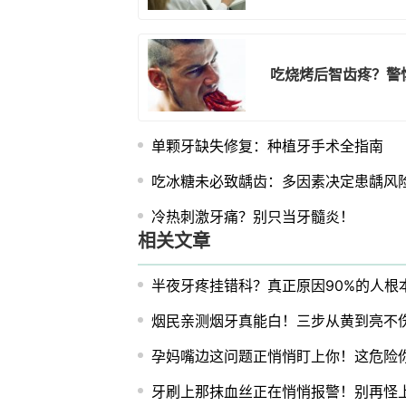
吃烧烤后智齿疼？警
单颗牙缺失修复：种植牙手术全指南
吃冰糖未必致龋齿：多因素决定患龋风
冷热刺激牙痛？别只当牙髓炎！
相关文章
半夜牙疼挂错科？真正原因90%的人根
烟民亲测烟牙真能白！三步从黄到亮不
孕妈嘴边这问题正悄悄盯上你！这危险
牙刷上那抹血丝正在悄悄报警！别再怪