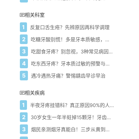
相关科室
1
反复口舌生疮？先辨原因再科学调理
2
吃糖牙酸别慌！多是牙本质敏感，找准根源
3
吃甜食牙疼？别忽视，3种常见病因要警惕
4
吃东西牙疼？牙本质过敏的预警与应对方案
5
遇冷遇热牙痛？警惕龋齿早诊早治
相关疾病
1
半夜牙疼挂错科？真正原因90%的人根本想不到！
2
30岁女生一年半蛀掉15颗牙！牙齿竟被酸啃出一圈黑边吓坏医生
3
烟民亲测烟牙真能白！三步从黄到亮不伤牙