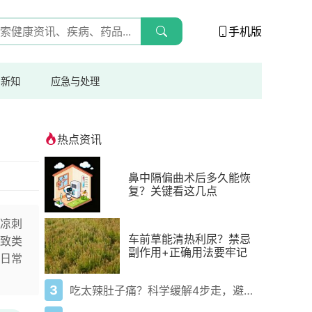
手机版
与新知
应急与处理
热点资讯
鼻中隔偏曲术后多久能恢
复？关键看这几点
凉刺
车前草能清热利尿？禁忌
致类
副作用+正确用法要牢记
日常
3
吃太辣肚子痛？科学缓解4步走，避免“辣出胃炎”