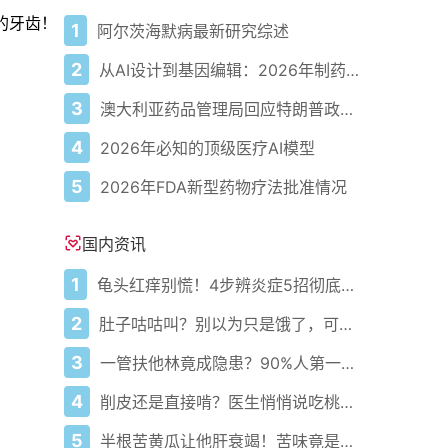
的牙齿！
1
阿尔茨海默病最新研究综述
2
从AI设计到基因编辑：2026年制药领域重大突破
3
澳大利亚药品管理局回应特朗普政府准备宣布自闭症重磅消息
4
2026年必知的顶级医疗AI模型
5
2026年FDA新型药物疗法批准情况
国内资讯
1
龟头红痒别慌！4步辨炎症5招彻底防复发
2
肚子咕咕叫？别以为只是饿了，可能是身体在求救！
3
一管扶他林竟成隐患？90%人第一步就错了！
4
削皮还是直接啃？医生悄悄说吃桃的南北真相藏在这3个关键点
5
半根苦黄瓜让他肝衰竭！苦味竟是死亡倒计时？