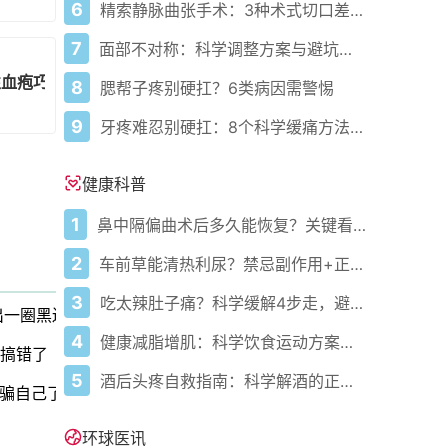
6
精索静脉曲张手术：3种术式切口差异与选择指南
7
面部不对称：科学调整方案与避坑指南
性血疱巧应对
8
腮帮子疼别硬扛？6类病因需警惕
9
牙疼难忍别硬扛：8个科学缓痛方法收好
健康科普
1
鼻中隔偏曲术后多久能恢复？关键看这几点
2
车前草能清热利尿？禁忌副作用+正确用法要牢记
3
吃太辣肚子痛？科学缓解4步走，避免“辣出胃炎”
出一圈黑边吓坏医生
4
健康减脂增肌：科学饮食运动方案，助你高效达成目标
人搞错了
5
酒后头疼自救指南：科学解酒的正确打开方式
骗自己了
环球医讯