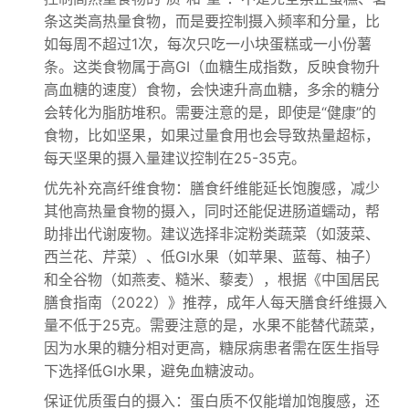
条这类高热量食物，而是要控制摄入频率和分量，比
如每周不超过1次，每次只吃一小块蛋糕或一小份薯
条。这类食物属于高GI（血糖生成指数，反映食物升
高血糖的速度）食物，会快速升高血糖，多余的糖分
会转化为脂肪堆积。需要注意的是，即使是“健康”的
食物，比如坚果，如果过量食用也会导致热量超标，
每天坚果的摄入量建议控制在25-35克。
优先补充高纤维食物：膳食纤维能延长饱腹感，减少
其他高热量食物的摄入，同时还能促进肠道蠕动，帮
助排出代谢废物。建议选择非淀粉类蔬菜（如菠菜、
西兰花、芹菜）、低GI水果（如苹果、蓝莓、柚子）
和全谷物（如燕麦、糙米、藜麦），根据《中国居民
膳食指南（2022）》推荐，成年人每天膳食纤维摄入
量不低于25克。需要注意的是，水果不能替代蔬菜，
因为水果的糖分相对更高，糖尿病患者需在医生指导
下选择低GI水果，避免血糖波动。
保证优质蛋白的摄入：蛋白质不仅能增加饱腹感，还