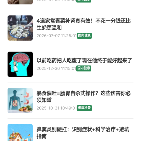
4道家常素菜补肾真有效！不花一分钱还比
生蚝更温和
2026-07-07 11:25:01
国内健康
以前吃药把人吃废了现在他终于能好起来了
2025-12-30 11:15:01
国内健康
暴食催吐=肠胃自杀式操作？这些伤害你必
须知道
2025-10-31 10:49:01
健康科普
鼻窦炎别硬扛：识别症状+科学治疗+避坑
指南