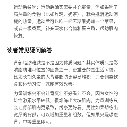
运动后猛吃：运动后确实需要补充能量，但如果吃了
高热量的食物（比如炸鸡、奶茶），就会抵消运动消
耗的热量。运动后可以吃一杯无糖酸奶加一个苹果，
或者一根香蕉，补充碳水化合物和蛋白质，帮助肌肉
恢复。
读者常见疑问解答
背部脂肪难减是不是因为体质问题？其实体质只是影
响脂肪堆积位置的因素之一，更重要的是生活习惯。
比如长期久坐的人背部脂肪更容易堆积，只要调整饮
食和运动习惯，就能有效改善。
力量训练会不会让背变壮不好看？不会，因为女性的
雄性激素水平较低，很难练出大块肌肉，力量训练只
会让背部肌肉更紧致，线条更好看。男性如果想练出
宽厚的背部，可以增加重量和组数，但如果只是想瘦
背，中等重量即可。