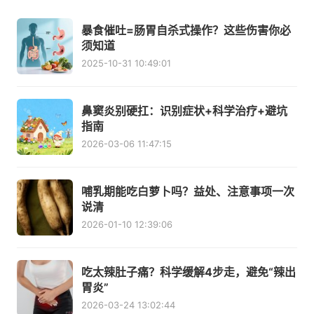
暴食催吐=肠胃自杀式操作？这些伤害你必
须知道
2025-10-31 10:49:01
鼻窦炎别硬扛：识别症状+科学治疗+避坑
指南
2026-03-06 11:47:15
哺乳期能吃白萝卜吗？益处、注意事项一次
说清
2026-01-10 12:39:06
吃太辣肚子痛？科学缓解4步走，避免“辣出
胃炎”
2026-03-24 13:02:44