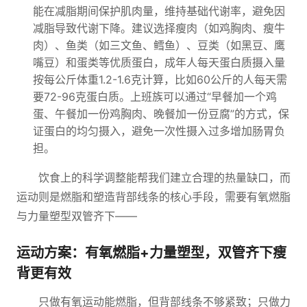
能在减脂期间保护肌肉量，维持基础代谢率，避免因
减脂导致代谢下降。建议选择瘦肉（如鸡胸肉、瘦牛
肉）、鱼类（如三文鱼、鳕鱼）、豆类（如黑豆、鹰
嘴豆）和蛋类等优质蛋白，成年人每天蛋白质摄入量
按每公斤体重1.2-1.6克计算，比如60公斤的人每天需
要72-96克蛋白质。上班族可以通过“早餐加一个鸡
蛋、午餐加一份鸡胸肉、晚餐加一份豆腐”的方式，保
证蛋白的均匀摄入，避免一次性摄入过多增加肠胃负
担。
饮食上的科学调整能帮我们建立合理的热量缺口，而
运动则是燃脂和塑造背部线条的核心手段，需要有氧燃脂
与力量塑型双管齐下——
运动方案：有氧燃脂+力量塑型，双管齐下瘦
背更有效
只做有氧运动能燃脂，但背部线条不够紧致；只做力