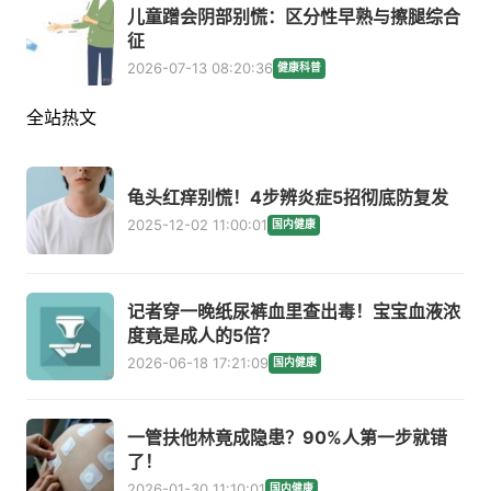
儿童蹭会阴部别慌：区分性早熟与擦腿综合
征
2026-07-13 08:20:36
健康科普
全站热文
龟头红痒别慌！4步辨炎症5招彻底防复发
2025-12-02 11:00:01
国内健康
记者穿一晚纸尿裤血里查出毒！宝宝血液浓
度竟是成人的5倍？
2026-06-18 17:21:09
国内健康
一管扶他林竟成隐患？90%人第一步就错
了！
2026-01-30 11:10:01
国内健康