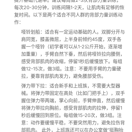
提升基础代谢率。建议每周做2-3次背部力量训练，
每次20-30分钟，训练间隔1-2天，让肌肉有足够的恢
复时间。以下是两个适合不同人群的背部力量训练动
作：
哑铃划船：适合有一定运动基础的人。双脚分开与
肩同宽，膝盖微屈，上半身前倾约45度，双手各
握一个哑铃（初学者可以从1-2公斤开始，逐渐增
加重量），手臂自然下垂，然后将哑铃拉向腰侧，
感受背部肌肉的收缩，停留1秒后缓慢放下。每组
做12-15次，做3组。注意：不要用手臂的力量硬
拉，要靠背部肌肉发力，避免腰部受伤。
弹力带下拉：适合新手和上班族，不需要大型器
械。将弹力带固定在高处（比如门把手上），双手
握住弹力带两端，掌心向前，手臂伸直，然后缓慢
将弹力带拉向胸前，感受背部肌肉的拉伸，停留1
秒后缓慢回到原位。每组做15-20次，做3组。注
意：动作要缓慢平稳，不要突然用力，避免拉伤背
部肌肉。 此外，上班族还可以在办公室做“挺胸抬