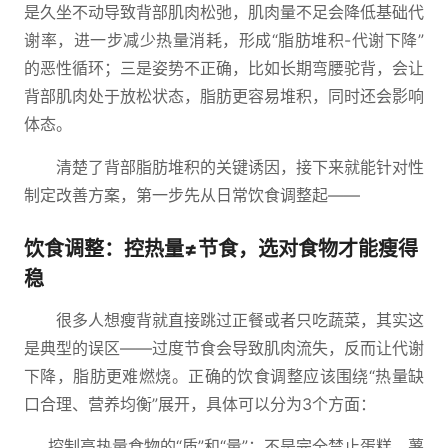
是久坐不动导致背部肌肉松弛，肌肉量不足会降低基础代
谢率，进一步减少热量消耗，形成“脂肪堆积-代谢下降”
的恶性循环；三是姿势不正确，比如长期弯腰驼背，会让
背部肌肉处于放松状态，脂肪更容易堆积，同时还会影响
体态。
清楚了背部脂肪堆积的关键诱因，接下来就能针对性
制定改善方案，第一步先从日常饮食调整起——
饮食调整：控热量≠节食，选对食物才能瘦得
稳
很多人想瘦背就直接跳过正餐或者只吃蔬菜，其实这
是典型的误区——过度节食会导致肌肉流失，反而让代谢
下降，脂肪更难燃烧。正确的饮食调整应该围绕“热量缺
口合理、营养均衡”展开，具体可以分为3个方面：
控制高热量食物的“质”和“量”：不是完全禁止蛋糕、薯