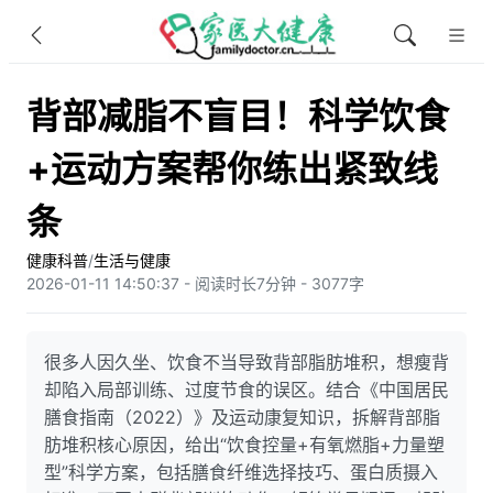
背部减脂不盲目！科学饮食
+运动方案帮你练出紧致线
条
健康科普
/
生活与健康
2026-01-11 14:50:37 - 阅读时长7分钟 - 3077字
很多人因久坐、饮食不当导致背部脂肪堆积，想瘦背
却陷入局部训练、过度节食的误区。结合《中国居民
膳食指南（2022）》及运动康复知识，拆解背部脂
肪堆积核心原因，给出“饮食控量+有氧燃脂+力量塑
型”科学方案，包括膳食纤维选择技巧、蛋白质摄入