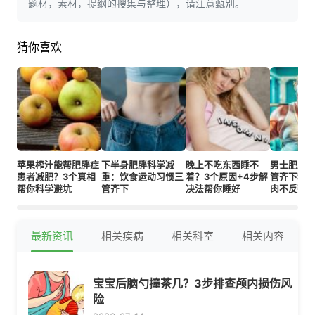
题材，素材，提纲的搜集与整理），请注意甄别。
猜你喜欢
苹果榨汁能帮肥胖症
下半身肥胖科学减
晚上不吃东西睡不
男士肥胖
患者减肥？3个真相
重：饮食运动习惯三
着？3个原因+4步解
管齐下科
帮你科学避坑
管齐下
决法帮你睡好
肉不反弹
最新资讯
相关疾病
相关科室
相关内容
宝宝后脑勺撞茶几？3步排查颅内损伤风
险