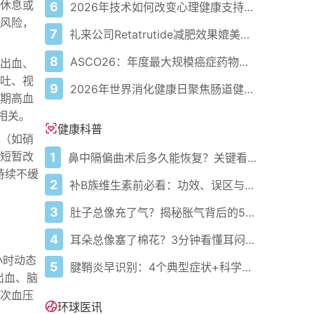
休息或
6
2026年技术如何改变心理健康支持的获取方式
风险，
7
礼来公司Retatrutide减肥效果媲美减肥手术
8
ASCO26：年度最大规模癌症药物会议前值得关注的5项数据概览
出血、
吐、视
9
2026年世界消化健康日聚焦肠道健康进展与疾病意识
期高血
相关。
健康科普
（如硝
短暂改
1
鼻中隔偏曲术后多久能恢复？关键看这几点
持续不缓
2
补B族维生素前必看：功效、误区与科学补充指南
3
肚子总像充了气？揭秘胀气背后的5大元凶与自救指南
4
耳朵总像塞了棉花？3分钟看懂耳闷的真相与自救指南
小时动态
5
腱鞘炎早识别：4个典型症状+科学应对，避免关节卡壳
出血、脑
次血压
环球医讯