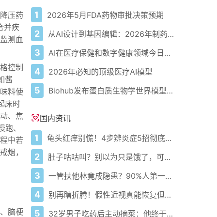
1
2026年5月FDA药物审批决策预期
降压药
合并疾
2
从AI设计到基因编辑：2026年制药领域重大突破
监测血
3
AI在医疗保健和数字健康领域今日动态——2026年5月4日
格控制
4
2026年必知的顶级医疗AI模型
如酱
5
Biohub发布蛋白质生物学世界模型以应对疾病
味料使
起床时
动、焦
国内资讯
慢跑、
1
龟头红痒别慌！4步辨炎症5招彻底防复发
程中若
戒烟，
2
肚子咕咕叫？别以为只是饿了，可能是身体在求救！
3
一管扶他林竟成隐患？90%人第一步就错了！
4
别再瞎折腾！假性近视真能恢复但只有黄金3个月
、脑梗
5
32岁男子吃药后主动摘菜：他终于活过来了？