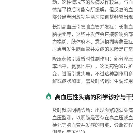
动，这种情况下的头痛发作较急，与血
情绪平稳后可能有所缓解，但反复的血
部分患者因忽视生活习惯调整频繁出现
长期高血压引发脑血管并发症：长期血
脑梗死等，这些并发症会直接影响脑部
力模糊、肢体麻木、意识模糊等危重症
压患者发生脑血管并发症的风险是正常
降压药物引发暂时性副作用：部分降压
苯地平、氨氯地平），这类药物通过扩
变，进而引发头痛，不过这种副作用多
解或症状加重，需及时咨询医生调整用
高血压性头痛的科学诊疗与干
及时就医明确诊断：出现频繁剧烈头痛
血压监测，以明确是否存在高血压或血
梗死等脑血管并发症的可能，诊断过程
测量结果下结论。