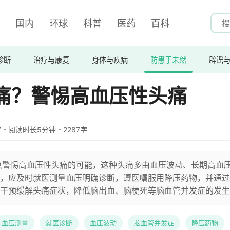
国内
环球
科普
医药
百科
诊断
治疗与康复
身体与疾病
防患于未然
辟谣
痛？警惕高血压性头痛
:17 - 阅读时长5分钟 - 2287字
点警惕高血压性头痛的可能，这种头痛多由血压波动、长期高血
，应及时就医测量血压明确诊断，遵医嘱服用降压药物，并通过
干预缓解头痛症状，降低脑出血、脑梗死等脑血管并发症的发生
血压测量
就医诊断
血压波动
脑血管并发症
降压药物