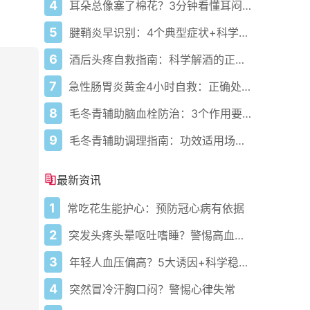
4
耳朵总像塞了棉花？3分钟看懂耳闷的真相与自救指南
5
腱鞘炎早识别：4个典型症状+科学应对，避免关节卡壳
6
酒后头疼自救指南：科学解酒的正确打开方式
7
急性肠胃炎黄金4小时自救：正确处置与误区避坑关键
8
毛冬青辅助脑血栓防治：3个作用要清楚，别乱用药
9
毛冬青辅助调理指南：功效适用场景与禁忌需牢记
最新资讯
1
常吃花生能护心：预防冠心病有依据
2
突发头疼头晕呕吐嗜睡？警惕高血压作祟
3
年轻人血压偏高？5大诱因+科学稳压方案
4
突然冒冷汗胸口闷？警惕心律失常