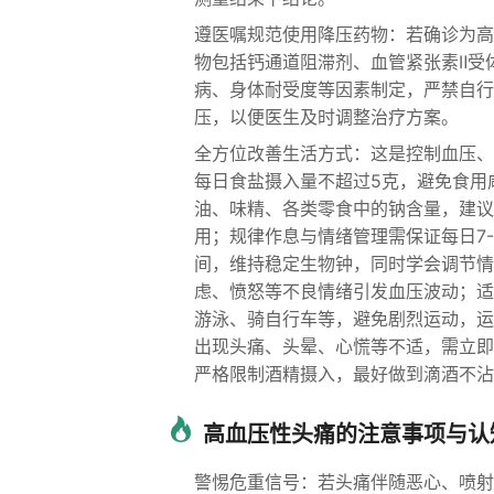
遵医嘱规范使用降压药物：若确诊为高
物包括钙通道阻滞剂、血管紧张素Ⅱ受
病、身体耐受度等因素制定，严禁自行
压，以便医生及时调整治疗方案。
全方位改善生活方式：这是控制血压、
每日食盐摄入量不超过5克，避免食用
油、味精、各类零食中的钠含量，建议
用；规律作息与情绪管理需保证每日7
间，维持稳定生物钟，同时学会调节情
虑、愤怒等不良情绪引发血压波动；适
游泳、骑自行车等，避免剧烈运动，运
出现头痛、头晕、心慌等不适，需立即
严格限制酒精摄入，最好做到滴酒不沾
高血压性头痛的注意事项与认
警惕危重信号：若头痛伴随恶心、喷射