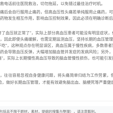
救电话前往医院救治，切勿拖延，以免错过最佳治疗时机。
痛后会自行服用止痛药，但高血压性头痛若单纯服用止痛药，可
药物发生相互作用，影响血压控制效果，因此必须在明确诊断后
好了血压就正常了”，实际上部分高血压患者可能没有明显症状，
，因此即使头痛缓解，也需定期监测血压，坚持长期的血压管理
不吃”，这种观点存在明显误区，高血压属于慢性疾病，多数患者
药会导致血压反弹，大幅增加脑血管并发症的发病风险；另外，
痛”，实际上长期慢性高血压导致的脑血管慢性损伤，也可能引发
量，往往容易忽视自身健康问题，将头痛简单归结为工作劳累，
险，做好长期血压管理，才能有效避免脑出血、脑梗死等严重健
（包括且不限于题材，素材，提纲的搜集与整理），请注意甄别。