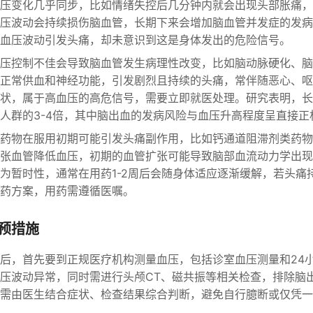
压变化几乎同步，比如情绪失控后几分钟内就会出现头部胀痛，
压波动会持续损伤脑血管，长期下来会增加脑血管并发症的发病
血压波动引发头痛，却未意识到这是身体发出的危险信号。
压控制不佳会导致脑血管发生病理性改变，比如脑动脉硬化、脑
正常供血和神经功能，引发剧烈且持续的头痛，常伴随恶心、呕
状，属于高血压的高危信号，需要立即就医处理。研究表明，长
人群的3-4倍，其中脑出血的发病风险与血压升高程度呈直接正
药物在服用初期可能引发头痛副作用，比如钙通道阻滞剂类药物
张血管降低血压，初期的血管扩张可能导致脑部血流动力学出现
为暂时性，通常在用药1-2周后会随身体适应逐渐缓解，若头痛
药方案，用药需遵循医嘱。
预措施
后，首先要到正规医疗机构测量血压，包括诊室血压测量和24
压波动异常，同时需进行头颅CT、磁共振等相关检查，排除脑
需由医生结合症状、检查结果综合判断，避免自行臆断或仅凭一