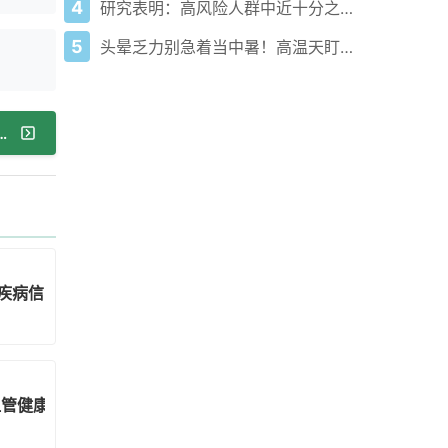
4
研究表明：高风险人群中近十分之一可能经历过隐匿性心脏病发作
5
头晕乏力别急着当中暑！高温天盯上你的真凶不是它
血压要不要就医？看这些关键信号
疾病信号
血管健康防线