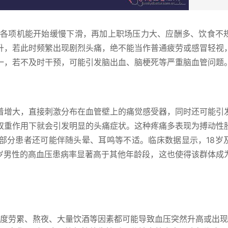
体各项机能开始缓慢下滑，再加上职场压力大、应酬多、饮食不
升，若此时频繁出现剧烈头痛，绝不能当作普通疲劳或感冒轻视
一，若不及时干预，可能引发脑出血、脑梗死等严重脑血管问题
着增大，直接刺激分布在血管壁上的痛觉感受器，同时还可能引
双重作用下就会引发明显的头痛症状。这种疼痛多表现为搏动性
部分患者还可能伴随头晕、耳鸣等不适。临床数据显示，18岁
-59岁男性的高血压患病率显著高于其他年龄段，这也使得该群体成
度劳累、熬夜、大量饮酒等因素都可能导致血压突然升高或出现