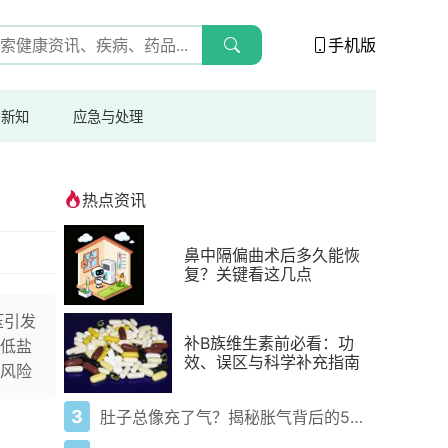
手机版
与新知
应急与处理
热点资讯
鼻中隔偏曲术后多久能恢
复？关键看这几点
压引发
补B族维生素前必看：功
低盐
效、误区与科学补充指南
风险
3
肚子总像充了气？揭秘胀气背后的5大元凶与自救指南