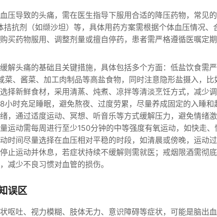
血压导致的头痛，需在医生指导下服用合适的降压药物，常见的
体拮抗剂（如缬沙坦）等，具体用药方案需根据个体血压情况、
购买药物服用、调整剂量或擅自停药，患者需严格遵循医嘱定期
缓解头痛的基础且关键措施，具体包括多个方面：低盐饮食需严
咸菜、酱菜、加工肉制品等高盐食物，同时注意隐形盐摄入，比
选择新鲜食材，采用清蒸、炖煮、凉拌等清淡烹饪方式，减少调
-8小时充足睡眠，避免熬夜、过度劳累，尽量养成固定的入睡和
绪，通过适度运动、冥想、听音乐等方式缓解压力，避免情绪激
量运动需每周进行至少150分钟的中等强度有氧运动，如快走、
动时间尽量选择在血压相对平稳的时段，如清晨或傍晚，运动过
停止运动并休息，若症状持续不缓解则需就医；戒烟限酒需彻底
，减少不良习惯对血管的损伤。
知误区
状呕吐、视力模糊、肢体无力、意识障碍等症状，可能是脑出血