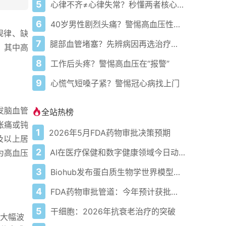
5
心律不齐≠心律失常？秒懂两者核心差异
6
40岁男性剧烈头痛？警惕高血压性头痛
规律、缺
7
腿部血管堵塞？先辨病因再选治疗方案
，其中高
。
8
工作后头疼？警惕高血压在“报警”
9
心慌气短嗓子紧？警惕冠心病找上门
发脑血管
全站热榜
胀痛或钝
1
2026年5月FDA药物审批决策预期
及以上居
2
AI在医疗保健和数字健康领域今日动态——2026年5月4日
为高血压
3
Biohub发布蛋白质生物学世界模型以应对疾病
4
FDA药物审批管道：今年预计获批的关键新疗法
5
干细胞：2026年抗衰老治疗的突破
大幅波