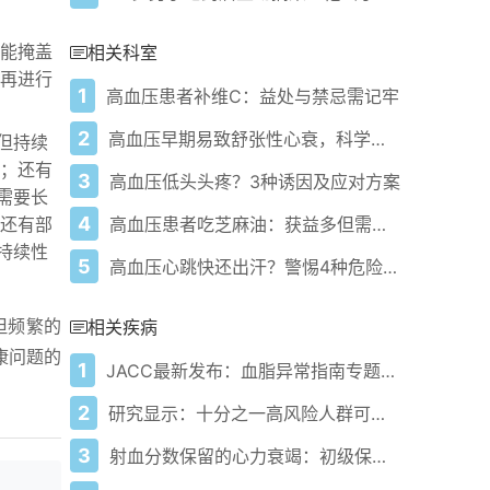
能掩盖
相关科室
再进行
1
高血压患者补维C：益处与禁忌需记牢
2
高血压早期易致舒张性心衰，科学控压是关键
但持续
；还有
3
高血压低头头疼？3种诱因及应对方案
需要长
4
高血压患者吃芝麻油：获益多但需控量
还有部
持续性
5
高血压心跳快还出汗？警惕4种危险信号
但频繁的
相关疾病
康问题的
1
JACC最新发布：血脂异常指南专题刊深度解析
2
研究显示：十分之一高风险人群可能曾有隐匿性心脏病发作
3
射血分数保留的心力衰竭：初级保健临床医生的实用循证方法