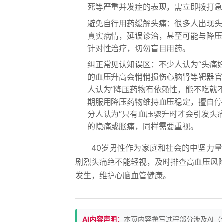
死等严重并发症的表现，需立即拨打急
避免自行用药缓解头痛：很多人出现头
真实病情，延误诊治，甚至可能与降压
针对性治疗，切勿盲目用药。
纠正常见认知误区：不少人认为“头痛
的血压升高会悄悄损伤心脑肾等靶器官
人认为“降压药物有依赖性，能不吃就
期服用降压药物维持血压稳定，擅自停
分人认为“只有血压骤升时才会引发头
的隐痛或胀痛，同样需要重视。
40岁男性作为家庭和社会的中坚力
剧烈头痛绝不能轻视，及时排查高血压风
发生，维护心脑血管健康。
AI内容声明：
本页内容撰写过程部分涉及AI