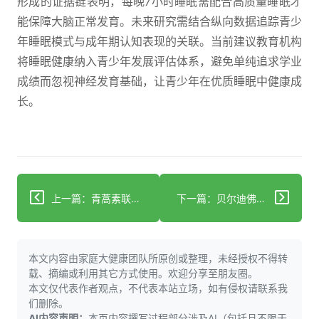
形成的证据链表明，每晚7小时睡眠需配合高质量睡眠才
能保障大脑正常发育。未来研究需结合纵向数据追踪青少
年睡眠模式与成年期认知表现的关联。当前建议教育机构
将睡眠健康纳入青少年发展评估体系，避免单纯追求学业
成绩而忽视神经发育基础，让青少年在优质睡眠中健康成
长。
上一篇：青蒿素联合疗法：疟疾传播阻断效率提升40%-70%！
下一篇：贝尔迪佛林显著降脂，为肥胖及代谢病防治带来新希望！
本文内容由家庭大健康团队所原创或整理，未经授权不得转
载、摘编或利用其它方式使用。欢迎分享至朋友圈。
本文仅代表作者观点，不代表本站立场，如有侵权请联系我
们删除。
AI内容声明：
本页内容撰写过程部分涉及AI（包括且不限于