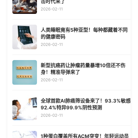
击时代来了
2026-02-11
人类睡眠竟有5种亚型！每种都藏着不同
的健康密码
2026-02-11
新型抗癌药让肿瘤药量暴增10倍还不伤
身！精准导弹来了
2026-02-11
全球首款AI肺癌筛设备来了！93.3%敏感
92.4%特异99.9%阴性预测
2026-02-11
1种蛋白覆盖所有ACM突变！年轻运动员