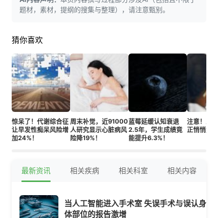
题材，素材，提纲的搜集与整理），请注意甄别。
猜你喜欢
惊呆了！代谢综合征
周末补觉，近91000
蓝莓延缓认知衰退
注意！五
让早发性痴呆风险增
人研究显示心脏病风
2.5年，学生成绩竟
正悄悄危
加24%！
险降19%！
能提升6.3%！
最新资讯
相关疾病
相关科室
相关内容
当人工智能进入手术室 失误手术与误认身
体部位的报告激增