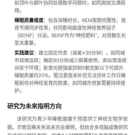
如顶叶与额叶协同处理数学问题时，如同高效交通网
络。
睡眠质量维度
：包含深睡时长、REM周期完整性、昼
夜节律同步性等，共同影响脑源性神经营养因子
（BDNF）分泌。BDNF作为"神经肥料"，对突触生长
至关重要。
实践建议
：建立固定作息（误差±30分钟），如同城
市规律运转；睡前90分钟减少屏幕使用，类似营造夜
间安宁环境；卧室光照强度控制5勒克斯以下可提升
睡眠质量约20%。需注意周末补觉无法弥补工作日睡
眠剥夺对神经发育的损害，如同城市修复需要持续维
护。
研究为未来指明方向
该研究为青少年睡眠健康干预提供了神经生物学依
据。尽管因果关系尚未完全阐明，但结合多项脑成像研究