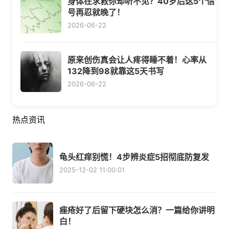
身体在求救你却听不见？40岁后这5个信
号再忍就晚了！
2026-06-22
原来创伤真会让人疼得睡不着！心率从
132降到98就靠这5天书写
2026-06-22
热点资讯
龟头红痒别慌！4步辨炎症5招彻底防复发
2025-12-02 11:00:01
痤疮好了后留下硬块怎么消？一篇给你讲明
白！