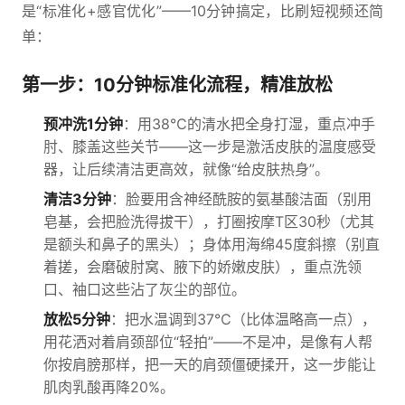
是“标准化+感官优化”——10分钟搞定，比刷短视频还简
单：
第一步：10分钟标准化流程，精准放松
预冲洗1分钟
：用38℃的清水把全身打湿，重点冲手
肘、膝盖这些关节——这一步是激活皮肤的温度感受
器，让后续清洁更高效，就像“给皮肤热身”。
清洁3分钟
：脸要用含神经酰胺的氨基酸洁面（别用
皂基，会把脸洗得拔干），打圈按摩T区30秒（尤其
是额头和鼻子的黑头）；身体用海绵45度斜擦（别直
着搓，会磨破肘窝、腋下的娇嫩皮肤），重点洗领
口、袖口这些沾了灰尘的部位。
放松5分钟
：把水温调到37℃（比体温略高一点），
用花洒对着肩颈部位“轻拍”——不是冲，是像有人帮
你按肩膀那样，把一天的肩颈僵硬揉开，这一步能让
肌肉乳酸再降20%。