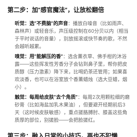
第二步：加“感官魔法”，让放松翻倍
听觉：选“不费脑”的声音
：播放白噪音（比如雨声、
森林声）或轻音乐，声压级控制在60分贝以内（相当
于平时说话的音量），别放摇滚或快节奏的歌，不然
会越听越累。
嗅觉：用“能解压的香”
：选含薰衣草、佛手柑的沐浴
露——这些挥发性芳香分子会钻到鼻子里，帮你把皮
质醇（压力激素）降下来，比喝奶茶还管用；如果喜
欢淡香，也可以在浴室放个香薰蜡烛（选大豆蜡，烟
小）。
触觉：每周给皮肤“去个角质”
：每周2次用颗粒细的磨
砂膏（比如海盐加乳木果油），但要避开经期前后3
天（这时候皮肤敏感），重点搓胳膊肘、膝盖这些角
质厚的部位，别搓脸——会把脸搓红。
第三步：融入日常的小技巧，再也不犯懒