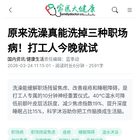
原来洗澡真能洗掉三种职场
病！打工人今晚就试
国内资讯
/
健康生活
责任编辑：蓝季动
2026-03-24 11:15:01 - 阅读时长6分钟 - 2591字
洗澡能缓解职场残留焦虑、改善痤疮和睡眠障碍，是
打工人专属的10分钟神经重置仪式。40℃温水可降
低前额叶皮层活跃度、减少焦虑指数19%、提升深度
睡眠占比15%，科学沐浴助你把工作脑换成生活脑。
职场病
职场残留焦虑
痤疮
睡眠障碍
温水沐浴