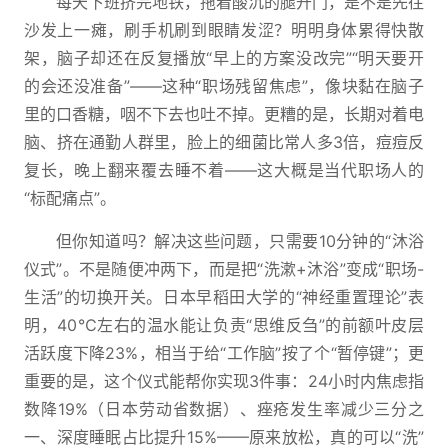
每天下班挤完地铁，拖着酸沉的腿开门，是不是先往
沙发上一瘫，刷手机刷到眼睛发涩？明明身体累得快散
架，脑子却还在反复播放“早上的方案没改完”“明天要开
的会还没准备”——这种“职场残留焦虑”，像块黏在脑子
里的口香糖，咽不下去也吐不掉。更糟的是，长期对着电
脑、挤在通勤人群里，脸上的细菌比常人多3倍，痘痘反
复长，晚上翻来覆去睡不着——这大概是当代职场人的
“标配痛点”。
但你知道吗？解决这些问题，只需要10分钟的“沐浴
仪式”。不是随便冲两下，而是把“洗漱+沐浴”变成“职场-
生活”的切换开关。日本早稻田大学的“神经重置理论”表
明，40℃左右的温水能让负责“思维反刍”的前额叶皮层
活跃度下降23%，相当于给“工作脑”按了个“暂停键”；更
重要的是，这个仪式能帮你实现3件事：24小时内焦虑指
数降19%（日本劳动省数据）、痤疮发生率减少三分之
一、深度睡眠占比提升15%——原来放松，真的可以“洗”