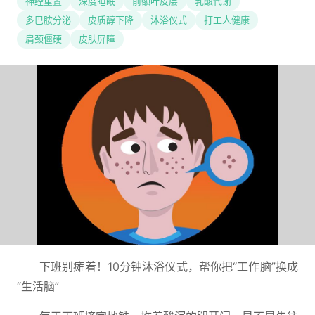
神经重置
深度睡眠
前额叶皮层
乳酸代谢
多巴胺分泌
皮质醇下降
沐浴仪式
打工人健康
肩颈僵硬
皮肤屏障
下班别瘫着！10分钟沐浴仪式，帮你把“工作脑”换成
“生活脑”