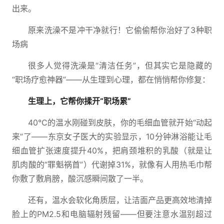
出来。
原来洗澡不是冲干净就行！它偷偷帮你治好了3种职
场病
很多人觉得洗澡是“清洁任务”，但其实它是隐藏的
“职场疗愈神器”——从生理到心理，都在悄悄帮你修复：
生理上，它帮你揉开“职场累”
40℃的温水刚碰到皮肤，你的毛细血管就开始“动起
来”了——东京女子医大的实验显示，10分钟淋浴能让毛
细血管扩张速度提升40%，把肩颈堆积的乳酸（就是让
肌肉酸的“罪魁祸首”）代谢掉31%，就像有人用热毛巾帮
你敷了敷肩膀，酸沉感瞬间散了一半。
还有，温水会软化角质层，让洁面产品更高效地清掉
脸上的PM2.5和电脑辐射残留——但要注意水温别超过