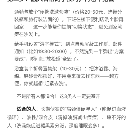
通勤包放个“便携洗漱套装”（价格20-50元，选带分
装瓶和旅行装洁面的），下班在楼下便利店洗个脸再
回家——这一步能帮你提前“切换状态”，避免到家就
瘫在沙发上。
给手机设置“浴室模式”：到点自动屏蔽工作群、邮件
通知（比如19:30-20:00），不然洗到一半弹出“方案
要改”，瞬间把“放松感”全毁了。
浴室装个折叠置物架（10-30元）：把沐浴露、海
绵、磨砂膏都摆好，不用翻来覆去找东西——越方
便，你就越想“赶紧去洗”。
不是所有人都适合！这3类人一定要避开
适合的人
：长期伏案的“肩颈僵硬星人”（能促进血液
循环）、油性/混合皮（清掉油脂减少痘痘）、睡不好的
人（洗澡能促进褪黑素分泌，深度睡眠变多）。