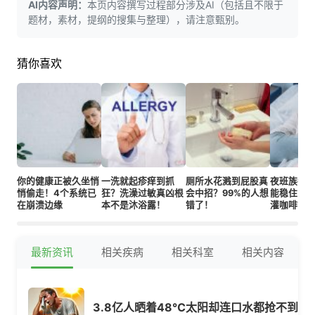
AI内容声明：
本页内容撰写过程部分涉及AI（包括且不限于
题材，素材，提纲的搜集与整理），请注意甄别。
猜你喜欢
你的健康正被久坐悄
一洗就起疹痒到抓
厕所水花溅到屁股真
夜班族每天
悄偷走！4个系统已
狂？洗澡过敏真凶根
会中招？99%的人想
能稳住自
在崩溃边缘
本不是沐浴露！
错了！
灌咖啡管
最新资讯
相关疾病
相关科室
相关内容
3.8亿人晒着48℃太阳却连口水都抢不到