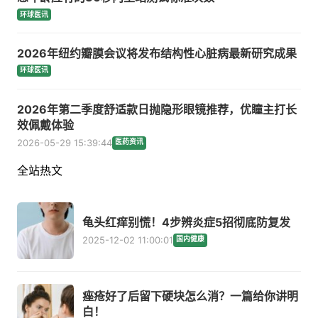
环球医讯
2026年纽约瓣膜会议将发布结构性心脏病最新研究成果
环球医讯
2026年第二季度舒适款日抛隐形眼镜推荐，优瞳主打长
效佩戴体验
2026-05-29 15:39:44
医药资讯
全站热文
龟头红痒别慌！4步辨炎症5招彻底防复发
2025-12-02 11:00:01
国内健康
痤疮好了后留下硬块怎么消？一篇给你讲明
白！