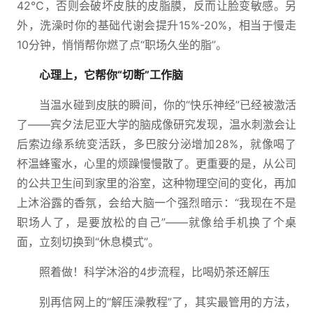
42℃，否则会破坏皮肤的皮脂膜，反而让脸变敏感。另
外，洗澡时你的基础代谢会提升15%-20%，相当于慢走
10分钟，悄悄帮你燃了点“职场久坐的脂”。
心理上，它帮你“切断”工作脑
当温水碰到皮肤的瞬间，你的“快乐神经”已经被激活
了——宾夕法尼亚大学的脑成像研究发现，温水刺激会让
后索边缘系统变活跃，多巴胺分泌增加28%，就像喝了
杯温蜂蜜水，心里的烦躁慢慢散了。更重要的是，从公司
的公共卫生间到家里的浴室，这种物理空间的变化，再加
上沐浴露的香氛，会给大脑一个强烈暗示：“我现在不是
职场人了，是要放松的自己”——就像给手机换了个桌
面，立刻切换到“休息模式”。
照着做！科学沐浴的4步流程，比喝奶茶还解压
别再信网上的“解压澡教程”了，其实最管用的方法，