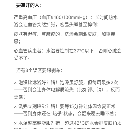
要避开的人
：
严重高血压（血压≥160/100mmHg）：长时间热水
浴会让血管突然扩张，容易头晕甚至摔倒；
皮肤有湿疹、荨麻疹的：洗澡会刺激皮肤，加重痒
感；
心血管病患者：水温要控制在37℃以下，否则心脏会
受不了。
还有3个误区要踩刹车：
× 泡澡比淋浴好？错！泡澡虽舒服，但每周最多2次
——否则会让身体电解质流失（比如钾、钠），反而
更累；
× 洗完立刻睡觉？错！要等15分钟让体温恢复正常
——否则身体还在“热乎”状态，会翻来覆去睡不着；
× 水温越高越舒服？错！超过42℃的水会把皮肤角质