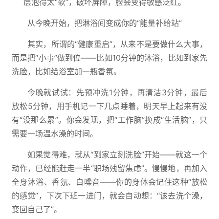
层泡得太“软”，破坏屏障，脸会变得敏感泛红。
从今晚开始，把淋浴间变成你的“能量补给站”
其实，所谓的“健康重启”，从来不是要做什么大事，
而是把“小事”做到位——比如10分钟的沐浴，比如到家先
洗脸，比如给浴室加一瓶香氛。
今晚就试试：先预冲洗1分钟，再清洁3分钟，最后
放松5分钟，用手机记一下几点睡着，明天早上起来有没
有“没那么累”。你会发现，把“工作脑”换成“生活脑”，只
需要一场温水澡的时间。
如果觉得难，就从“到家立刻洗脸”开始——就这一个
动作，已经能赶走一半“职场残留焦虑”。慢慢地，再加入
全身沐浴、香氛、白噪音——你的身体会记住这种“放松
的感觉”，下次下班一进门，就会自动想：“该去洗个澡，
变回自己了”。