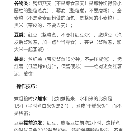
谷物类
：钢切燕麦（不是即食燕麦！是那种切得像小
圆柱的整粒燕麦）、藜麦（整粒煮，不要磨粉）、全
麦粒（不是全麦面粉做的面包，是整颗的小麦粒）、
黑米（带皮的，不要去壳）；
豆类
：红豆（整粒煮，不要打红豆沙）、鹰嘴豆（泡
发后整粒煮，加一点盐当零食）、芸豆（整粒煮，和
大米一起蒸饭）；
薯类
：蒸红薯（带皮整蒸15分钟，不要压成泥）、烤
红薯（低温烤10分钟，保留硬芯）——绝对避免红薯
泥、薯饼！
操作技巧
：
煮粗粮时
少加水
：比如煮糙米，水和米的比例是
1.5:1（平时煮白米饭是2:1），煮成“干糙米饭”，而不
是稀粥；
豆类
提前泡发
：红豆、鹰嘴豆提前泡2小时，这样煮
的时候只要20分钟就能熟，还能保持颗粒形态，不用