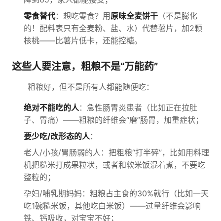
零食替代
：想吃零食？用
原味全麦饼干
（不是膨化
的！配料表只有全麦粉、盐、水）代替薯片，加2颗
核桃——比薯片低卡，还能控糖。
这些人要注意，粗粮不是“万能药”
粗粮好，但不是所有人都能随便吃：
绝对不能吃的人
：急性肠胃炎患者（比如正在拉肚
子、胃痛）——粗粮的纤维会“磨”肠胃，加重症状；
要少吃/改形态的人
：
老人/小孩/胃肠弱的人：把粗粮“打半碎”，比如用料理
机把糙米打成果粒状，或者和软米饭混着煮，不要吃
整粒的；
孕妇/哺乳期妈妈：粗粮占主食的30%就行（比如一天
吃1碗糙米饭，其他吃白米饭）——过量纤维会影响
铁、钙吸收，对宝宝不好；