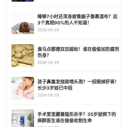
睡够7小时还浑身疲惫脑子像裹湿布？这
3个真相90%的人不知道！
2026-06-29
盒马点都德双双超标！谁在偷偷加防腐剂
伤身？
2026-06-29
孩子鼻塞发烧就喂头孢？一招毁掉肝肾！
长沙3岁娃已中招
2026-06-29
手术室里藏着隐形杀手？35岁就倒下的
麻醉医生谁在偷偷收割生命