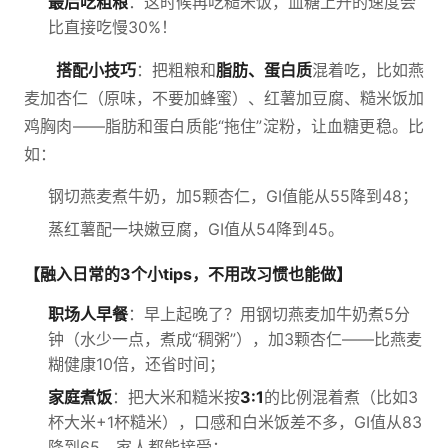
最后吃粗粮
：这时候再吃糙米饭，血糖上升的速度会
比直接吃慢30%！
搭配小技巧
：把粗粮和
脂肪、蛋白质
混着吃，比如燕
麦加杏仁（原味，不要加蜂蜜）、红薯加豆腐、糙米饭加
鸡胸肉——脂肪和蛋白质能“拖住”淀粉，让血糖更稳。比
如：
钢切燕麦煮牛奶，加5颗杏仁，GI值能从55降到48；
蒸红薯配一块嫩豆腐，GI值从54降到45。
【融入日常的3个小tips，不用改习惯也能做】
职场人早餐
：早上起晚了？用钢切燕麦加牛奶煮5分
钟（水少一点，煮成“稠粥”），加3颗杏仁——比燕麦
糊健康10倍，还省时间；
家庭煮饭
：把大米和糙米按
3:1
的比例混着煮（比如3
杯大米+1杯糙米），口感和白米饭差不多，GI值从83
降到65，家人都能接受；