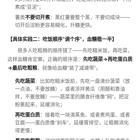
煮成“豆泥”；
薯类
不要切开煮
：蒸红薯要整个蒸，不要切成块——
切开后淀粉更容易糊化，升糖更快。
【具体实践二：吃饭顺序“调个序”，血糖稳一半】
很多人吃粗粮的顺序错了——先吃糙米饭，再吃菜，
这样血糖肯定窜。正确的顺序是：
先吃蔬菜→再吃蛋白质
→最后吃粗粮
，就像给血糖“装了减速带”。
先吃蔬菜
：比如吃糙米饭前，先吃一盘清炒菠菜（放
一点油，不要放糖），或者凉拌黄瓜（用醋和香油
拌，不要放糖）——蔬菜里的膳食纤维像“网”，把淀
粉裹起来，延缓消化；
再吃蛋白质
：接着吃一块清蒸鱼、或者煮鸡蛋、或者
豆腐——蛋白质像“刹车”，延缓胃排空，让粗粮消化
得更慢；