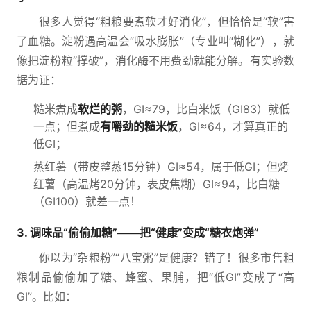
很多人觉得“粗粮要煮软才好消化”，但恰恰是“软”害
了血糖。淀粉遇高温会“吸水膨胀”（专业叫“糊化”），就
像把淀粉粒“撑破”，消化酶不用费劲就能分解。有实验数
据为证：
糙米煮成
软烂的粥
，GI≈79，比白米饭（GI83）就低
一点；但煮成
有嚼劲的糙米饭
，GI≈64，才算真正的
低GI；
蒸红薯（带皮整蒸15分钟）GI≈54，属于低GI；但烤
红薯（高温烤20分钟，表皮焦糊）GI≈94，比白糖
（GI100）就差一点！
3. 调味品“偷偷加糖”——把“健康”变成“糖衣炮弹”
你以为“杂粮粉”“八宝粥”是健康？错了！很多市售粗
粮制品偷偷加了糖、蜂蜜、果脯，把“低GI”变成了“高
GI”。比如：