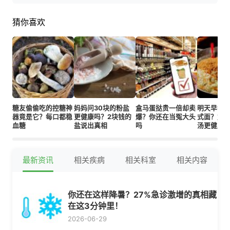
猜你喜欢
糖友偷偷吃的控糖神
妈妈问30块的粉盐
盒马蛋挞贵一倍却卖
明天早餐
器竟是它？每口都稳
更健康吗？2块钱的
爆？你还在当冤大头
式面？加
血糖
盐说出真相
吗
汤更健康
最新资讯
相关疾病
相关科室
相关内容
你还在这样降暑？27%急诊激增的真相藏
在这3分钟里！
2026-06-29