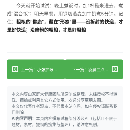
今天就开始试试：晚上煮饭时，加1杯糙米进去，煮
成“混合饭”；明天早餐，用钢切燕麦加牛奶煮5分钟。记
住：
粗粮的“健康”，藏在“形态”里——没拆封的快递，才
是好快递；没磨粉的粗粮，才是好粗粮
！
上一篇：小张护眼小李上火？枸杞喝错等于白喝
下一篇：凌晨三点还醒着？你不是失眠是身体在报警！
本文内容由家庭大健康团队所原创或整理，未经授权不得转
载、摘编或利用其它方式使用。欢迎分享至朋友圈。
本文仅代表作者观点，不代表本站立场，如有侵权请联系我
们删除。
AI内容声明：
本页内容撰写过程部分涉及AI（包括且不限于
题材，素材，提纲的搜集与整理），请注意甄别。