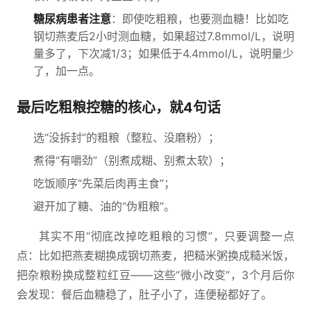
糖尿病患者注意
：即使吃粗粮，也要测血糖！比如吃
钢切燕麦后2小时测血糖，如果超过7.8mmol/L，说明
量多了，下次减1/3；如果低于4.4mmol/L，说明量少
了，加一点。
最后吃粗粮控糖的核心，就4句话
选“没拆封”的粗粮（整粒、没磨粉）；
煮得“有嚼劲”（别煮成糊、别煮太软）；
吃饭顺序“先菜后肉再主食”；
避开加了糖、油的“伪粗粮”。
其实不用“彻底改掉吃粗粮的习惯”，只要调整一点
点：比如把燕麦糊换成钢切燕麦，把糙米粥换成糙米饭，
把杂粮粉换成整粒红豆——这些“微小改变”，3个月后你
会发现：餐后血糖稳了，肚子小了，连便秘都好了。