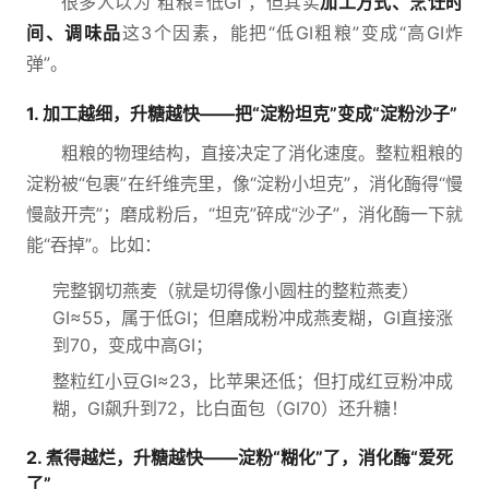
很多人以为“粗粮=低GI”，但其实
加工方式、烹饪时
间、调味品
这3个因素，能把“低GI粗粮”变成“高GI炸
弹”。
1. 加工越细，升糖越快——把“淀粉坦克”变成“淀粉沙子”
粗粮的物理结构，直接决定了消化速度。整粒粗粮的
淀粉被“包裹”在纤维壳里，像“淀粉小坦克”，消化酶得“慢
慢敲开壳”；磨成粉后，“坦克”碎成“沙子”，消化酶一下就
能“吞掉”。比如：
完整钢切燕麦（就是切得像小圆柱的整粒燕麦）
GI≈55，属于低GI；但磨成粉冲成燕麦糊，GI直接涨
到70，变成中高GI；
整粒红小豆GI≈23，比苹果还低；但打成红豆粉冲成
糊，GI飙升到72，比白面包（GI70）还升糖！
2. 煮得越烂，升糖越快——淀粉“糊化”了，消化酶“爱死
了”