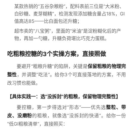
某款热销的“五谷杂粮粉”，配料表前三位是“大米粉、
白砂糖、麦芽糊精”，检测发现添加糖含量占18%，GI
值高达85——比白面包还升糖；
超市卖的“八宝粥”，里面的“米油”是淀粉糊化后的产
物，再加一勺糖，升糖负荷堪比巧克力蛋糕。
吃粗粮控糖的3个实操方案，直接照做
要避开“粗粮升糖”的陷阱，关键是
保留粗粮的物理完
整性
，并调整“吃法”。给你3个可直接落地的方案，不用
改习惯也能做。
【具体实践一：选“没拆封”的粗粮，保留物理完整性】
要控糖，第一步得选对“形态”——优先选
整粒、带
皮、没磨粉
的粗粮，就像选“没拆封的快递”。给你一份
“低GI粗粮清单”，直接照买：