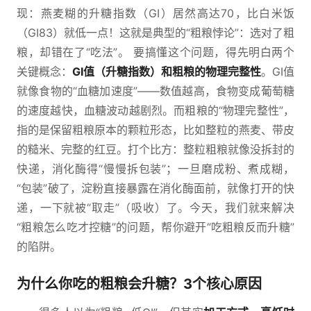
现：燕麦糊的升糖指数（GI）居然高达70，比白米饭
（GI83）就低一点！这就是典型的“粗粮悖论”：选对了粗
粮，却错在了“吃法”。 要搞懂这个问题，得先明白两个
关键概念：
GI值（升糖指数）
和
粗粮的物理完整性
。GI值
就像食物的“血糖加速度”——数值越高，食物变成葡萄糖
的速度越快，血糖波动越剧烈。而粗粮的“物理完整性”，
指的是保留粗粮原本的颗粒形态，比如整粒的燕麦、带皮
的糙米、完整的红豆。打个比方：整粒粗粮就像没拆封的
快递，消化酶得“慢慢拆包装”；一旦磨成粉、煮成糊，
“包装”破了，淀粉直接暴露在消化酶面前，就像打开的快
递，一下就被“取走”（吸收）了。今天，我们就来解决
“粗粮怎么吃才控糖”的问题，帮你避开“吃粗粮反而升糖”
的陷阱。
为什么你吃的粗粮会升糖？3个核心原因