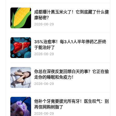
成都爆汁黑玉米火了！它到底藏了什么健
康秘密？
2026-06-29
35%治愈率！每3人1人半年停药乙肝终
于能治好了
2026-06-29
你总在深夜反复回想白天的事？它正在偷
走你的睡眠和免疫力！
2026-06-29
他补个牙竟要拔光所有牙！医生叹气：别
再信网购树脂了
2026-06-29