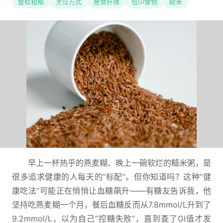
整粒粗粮
烹饪方式
膳食纤维
低GI食物
糙米
早上一杯热乎的燕麦糊、晚上一碗软烂的糙米粥，是
很多追求健康的人每天的“标配”。但你知道吗？这种“健
康吃法”可能正在悄悄让血糖飙升——有糖友告诉我，他
坚持吃燕麦糊一个月，餐后血糖反而从7.8mmol/L升到了
9.2mmol/L，以为自己“控糖失败”，直到查了GI值才发